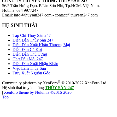
CÔNG TY TRUYỀN THÔNG THỦY SẢN 247
56/5 Trần Hưng Đạo, P.Tân Sơn Nhì, Tp.HCM, Việt Nam.
Hotline: 034 9977247
Email: info@thuysan247.com - contact@thuysan247.com
HỆ SINH THÁI
Tạp Chí Thủy Sản 247
Diễn Đàn Thủy Sản 247
Diễn Đàn Xuất Khẩu Thương Mại
Diễn Đàn Cá Koi
Diễn Đàn Thú Cưng
Chợ Đầu Mối 247
Diễn Đàn Xuất Nhập Khẩu
Việc Làm Thủy Sản
Truy Xuất Nguồn Gốc
®
Community platform by XenForo
© 2010-2022 XenForo Ltd.
Hệ sinh thái truyền thông
THỦY SẢN 247
|
Xenforo theme by Nulumia ©2016-2026
Top