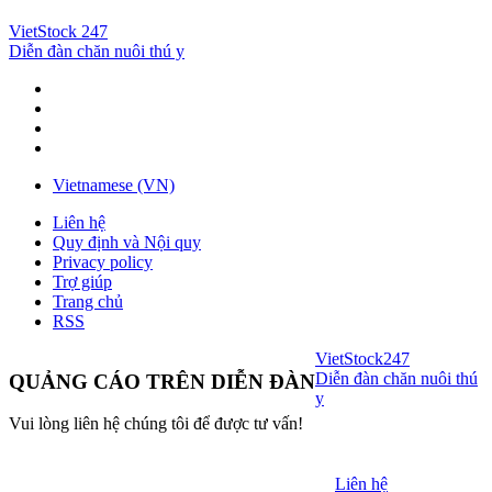
VietStock
247
Diễn đàn chăn nuôi thú y
Vietnamese (VN)
Liên hệ
Quy định và Nội quy
Privacy policy
Trợ giúp
Trang chủ
RSS
VietStock
247
Diễn đàn chăn nuôi thú
QUẢNG CÁO TRÊN DIỄN ĐÀN
y
Vui lòng liên hệ chúng tôi để được tư vấn!
Liên hệ