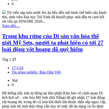
0
Từ viên súp bún nước lèo ăn liền đến mô hình chế biến sâu hành
tím, sinh viên Đại học Trà Vinh đã thuyết phục nhà đầu tư cam kết
rót vốn tại INNOBE 2026...
Xem tiếp…
Trong khu rừng của Di sản văn hóa thế
giới Mỹ Sơn, người ta phát hiện có tới 27
loài động vật hoang dã quý hiếm
Thg 1
17
17/1/24
Tin nông nghiệp | Báo Dân Việt
364
0
Hệ thống bẫy ảnh tự động tại lâm phận Khu bảo vệ cảnh quan Di
tích lịch sử – văn hóa Mỹ Sơn (Đà Nẵng) đã ghi nhận 27 loài động
vật hoang dã, trong đó có loài khỉ đuôi lợn thuộc diện sắp nguy cấp,
phản ánh hệ sinh thái rừng vẫn duy trì mức độ đa dạng và ổn định