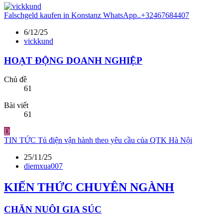
Falschgeld kaufen in Konstanz WhatsApp..+32467684407
6/12/25
vickkund
HOẠT ĐỘNG DOANH NGHIỆP
Chủ đề
61
Bài viết
61
D
TIN TỨC
Tủ điện vận hành theo yêu cầu của QTK Hà Nội
25/11/25
diemxua007
KIẾN THỨC CHUYÊN NGÀNH
CHĂN NUÔI GIA SÚC