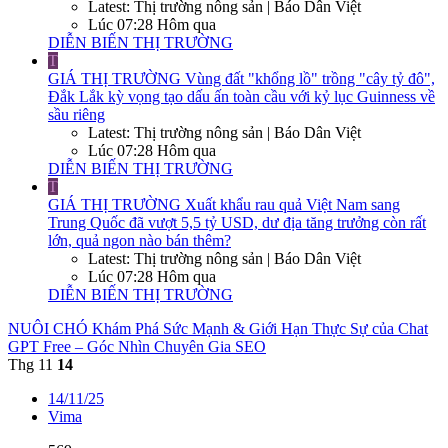
Latest: Thị trường nông sản | Báo Dân Việt
Lúc 07:28 Hôm qua
DIỄN BIẾN THỊ TRƯỜNG
T
GIÁ THỊ TRƯỜNG
Vùng đất "khổng lồ" trồng "cây tỷ đô",
Đắk Lắk kỳ vọng tạo dấu ấn toàn cầu với kỷ lục Guinness về
sầu riêng
Latest: Thị trường nông sản | Báo Dân Việt
Lúc 07:28 Hôm qua
DIỄN BIẾN THỊ TRƯỜNG
T
GIÁ THỊ TRƯỜNG
Xuất khẩu rau quả Việt Nam sang
Trung Quốc đã vượt 5,5 tỷ USD, dư địa tăng trưởng còn rất
lớn, quả ngon nào bán thêm?
Latest: Thị trường nông sản | Báo Dân Việt
Lúc 07:28 Hôm qua
DIỄN BIẾN THỊ TRƯỜNG
NUÔI CHÓ
Khám Phá Sức Mạnh & Giới Hạn Thực Sự của Chat
GPT Free – Góc Nhìn Chuyên Gia SEO
Thg 11
14
14/11/25
Vima