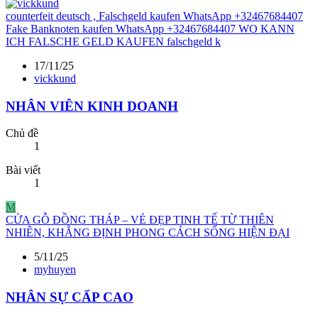
counterfeit deutsch , Falschgeld kaufen WhatsApp +32467684407
Fake Banknoten kaufen WhatsApp +32467684407 WO KANN
ICH FALSCHE GELD KAUFEN falschgeld k
17/11/25
vickkund
NHÂN VIÊN KINH DOANH
Chủ đề
1
Bài viết
1
M
CỬA GỖ ĐỒNG THÁP – VẺ ĐẸP TINH TẾ TỪ THIÊN
NHIÊN, KHẲNG ĐỊNH PHONG CÁCH SỐNG HIỆN ĐẠI
5/11/25
myhuyen
NHÂN SỰ CẤP CAO