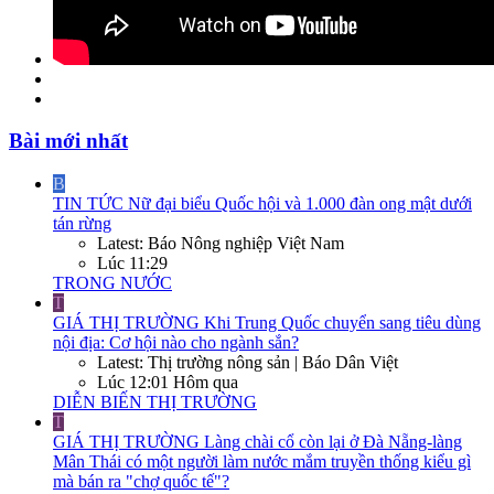
Bài mới nhất
B
TIN TỨC
Nữ đại biểu Quốc hội và 1.000 đàn ong mật dưới
tán rừng
Latest: Báo Nông nghiệp Việt Nam
Lúc 11:29
TRONG NƯỚC
T
GIÁ THỊ TRƯỜNG
Khi Trung Quốc chuyển sang tiêu dùng
nội địa: Cơ hội nào cho ngành sắn?
Latest: Thị trường nông sản | Báo Dân Việt
Lúc 12:01 Hôm qua
DIỄN BIẾN THỊ TRƯỜNG
T
GIÁ THỊ TRƯỜNG
Làng chài cổ còn lại ở Đà Nẵng-làng
Mân Thái có một người làm nước mắm truyền thống kiểu gì
mà bán ra "chợ quốc tế"?