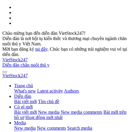
Chào mừng bạn đến diễn đàn VietStock247!
Diễn đàn là nơi hội tụ kiến thức và thương mại chuyên ngành chăn
nuôi thú y Việt Nam.
Mời bạn đăng ký
tại đây
. Chúc bạn có những trải nghiệm vui vẻ tại
diễn đàn.
VietStock
247
Diễn đàn chăn nuôi thú y
VietStock
247
Trang chủ
What's new
Latest activity
Authors
Diễn đàn
Bài viết mới
Tìm chủ đề
Có gì mới
Bài viết mới
New media
New media comments
Bài mới trên
hồ sơ
Hoạt động mới nhất
Media
New media
New comments
Search media