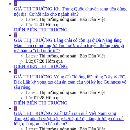
T
GIÁ THỊ TRƯỜNG
Khi Trung Quốc chuyển sang tiêu dùng
nội địa: Cơ hội nào cho ngành sắn?
Latest: Thị trường nông sản | Báo Dân Việt
Lúc 12:01 Hôm qua
DIỄN BIẾN THỊ TRƯỜNG
T
GIÁ THỊ TRƯỜNG
Làng chài cổ còn lại ở Đà Nẵng-làng
Mân Thái có một người làm nước mắm truyền thống kiểu gì
mà bán ra "chợ quốc tế"?
Latest: Thị trường nông sản | Báo Dân Việt
Lúc 07:28 Hôm qua
DIỄN BIẾN THỊ TRƯỜNG
T
GIÁ THỊ TRƯỜNG
Vùng đất "khổng lồ" trồng "cây tỷ đô",
Đắk Lắk kỳ vọng tạo dấu ấn toàn cầu với kỷ lục Guinness về
sầu riêng
Latest: Thị trường nông sản | Báo Dân Việt
Lúc 07:28 Hôm qua
DIỄN BIẾN THỊ TRƯỜNG
T
GIÁ THỊ TRƯỜNG
Xuất khẩu rau quả Việt Nam sang
Trung Quốc đã vượt 5,5 tỷ USD, dư địa tăng trưởng còn rất
lớn, quả ngon nào bán thêm?
Latest: Thị trường nông sản | Báo Dân Việt