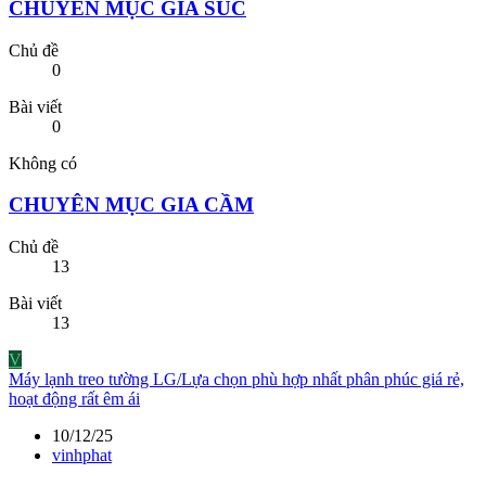
CHUYÊN MỤC GIA SÚC
Chủ đề
0
Bài viết
0
Không có
CHUYÊN MỤC GIA CẦM
Chủ đề
13
Bài viết
13
V
Máy lạnh treo tường LG/Lựa chọn phù hợp nhất phân phúc giá rẻ,
hoạt động rất êm ái
10/12/25
vinhphat