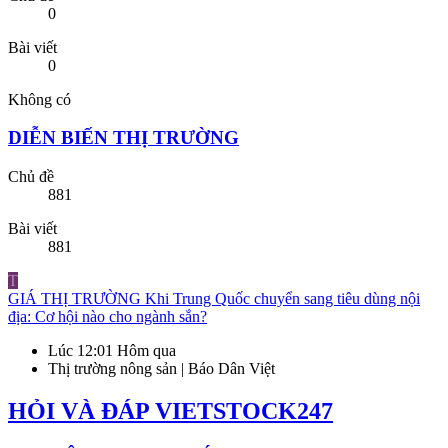
0
Bài viết
0
Không có
DIỄN BIẾN THỊ TRƯỜNG
Chủ đề
881
Bài viết
881
T
GIÁ THỊ TRƯỜNG
Khi Trung Quốc chuyển sang tiêu dùng nội
địa: Cơ hội nào cho ngành sắn?
Lúc 12:01 Hôm qua
Thị trường nông sản | Báo Dân Việt
HỎI VÀ ĐÁP VIETSTOCK247