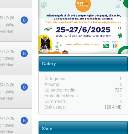
28/7/26
B
g nghiệp
Việt Nam
27/7/26
B
g nghiệp
Galery
Việt Nam
Categories
1
Albums
2
24/7/26
B
Uploaded media
727
g nghiệp
Embedded Media
2
Việt Nam
Comments
2
Disk usage
128.4 MB
24/7/26
B
g nghiệp
Slide
Việt Nam