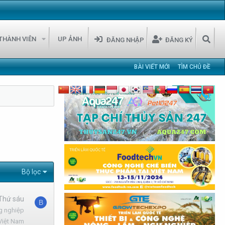
Chào 
THÀNH VIÊN
UP ẢNH
ĐĂNG NHẬP
ĐĂNG KÝ
BÀI VIẾT MỚI
TÌM CHỦ ĐỀ
Bộ lọc
 Thứ sáu
B
g nghiệp
Việt Nam