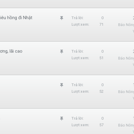
m
l
diêu hồng đi Nhật
G
Trả lời
0
ạ
Lượt xem
71
Báo Nôn
h
i
i
m
l
ơng, lãi cao
G
Trả lời
0
ạ
Lượt xem
51
Báo Nôn
h
i
i
m
l
G
Trả lời
0
ạ
Lượt xem
52
Báo Nôn
h
i
i
m
l
n
G
Trả lời
0
ạ
Lượt xem
57
Báo Nôn
h
i
i