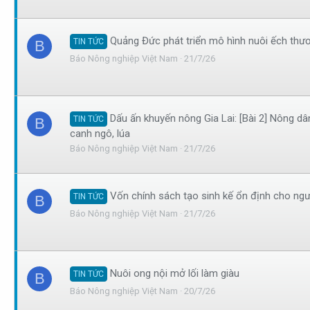
Quảng Đức phát triển mô hình nuôi ếch th
TIN TỨC
B
Báo Nông nghiệp Việt Nam
21/7/26
Dấu ấn khuyến nông Gia Lai: [Bài 2] Nông d
TIN TỨC
B
canh ngô, lúa
Báo Nông nghiệp Việt Nam
21/7/26
Vốn chính sách tạo sinh kế ổn định cho ng
TIN TỨC
B
Báo Nông nghiệp Việt Nam
21/7/26
Nuôi ong nội mở lối làm giàu
TIN TỨC
B
Báo Nông nghiệp Việt Nam
20/7/26