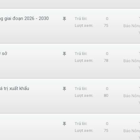
m
l
g giai đoạn 2026 - 2030
G
Trả lời
0
ạ
Lượt xem
75
Báo Nôn
h
i
i
m
l
ơ sở
G
Trả lời
0
ạ
Lượt xem
78
Báo Nôn
h
i
i
m
l
á trị xuất khẩu
G
Trả lời
0
ạ
Lượt xem
80
Báo Nôn
h
i
i
m
l
G
Trả lời
0
ạ
Lượt xem
75
Báo Nôn
h
i
i