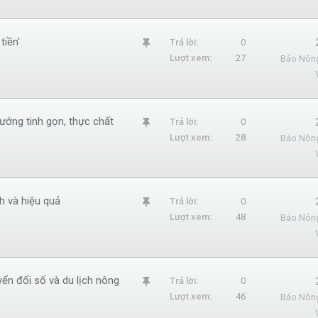
m
l
tiền'
G
Trả lời
0
ạ
Lượt xem
27
Báo Nôn
h
i
i
m
l
ướng tinh gọn, thực chất
G
Trả lời
0
ạ
Lượt xem
28
Báo Nôn
h
i
i
m
l
h và hiệu quả
G
Trả lời
0
ạ
Lượt xem
48
Báo Nôn
h
i
i
m
l
yển đổi số và du lịch nông
G
Trả lời
0
ạ
Lượt xem
46
Báo Nôn
h
i
i