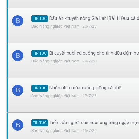
Dấu ấn khuyến nông Gia Lai: [Bài 1] Đưa cá 
TIN TỨC
B
Báo Nông nghiệp Việt Nam
20/7/26
Bí quyết nuôi cà cuống cho tinh dầu đậm hư
TIN TỨC
B
Báo Nông nghiệp Việt Nam
20/7/26
Nhộn nhịp mùa xuống giống cà phê
TIN TỨC
B
Báo Nông nghiệp Việt Nam
17/7/26
Tiếp sức người dân nuôi ong rừng ngập mặ
TIN TỨC
B
Báo Nông nghiệp Việt Nam
16/7/26