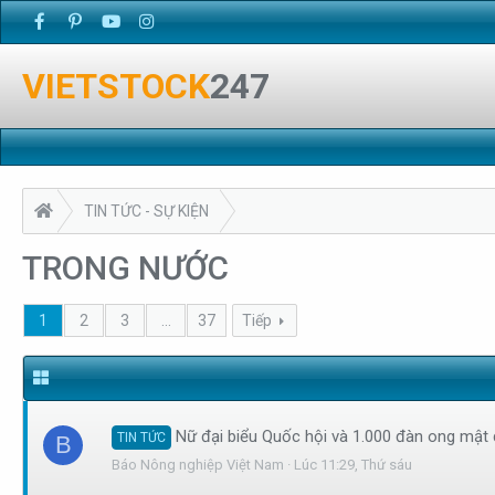
VIETSTOCK
247
TIN TỨC - SỰ KIỆN
TRONG NƯỚC
1
2
3
…
37
Tiếp
Nữ đại biểu Quốc hội và 1.000 đàn ong mật 
TIN TỨC
B
Báo Nông nghiệp Việt Nam
Lúc 11:29, Thứ sáu