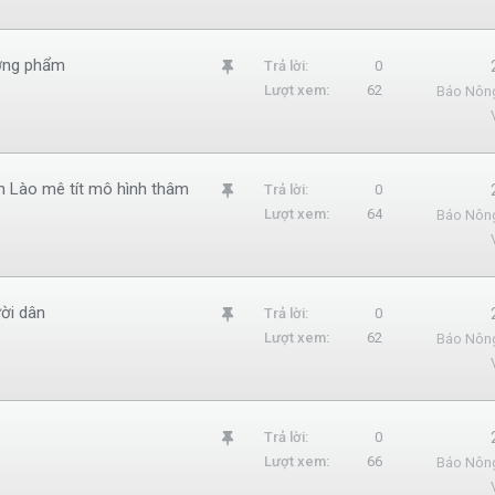
m
l
ương phẩm
G
Trả lời
0
ạ
Lượt xem
62
Báo Nôn
h
i
i
m
l
ân Lào mê tít mô hình thâm
G
Trả lời
0
ạ
Lượt xem
64
Báo Nôn
h
i
i
m
l
ười dân
G
Trả lời
0
ạ
Lượt xem
62
Báo Nôn
h
i
i
m
l
G
Trả lời
0
ạ
Lượt xem
66
Báo Nôn
h
i
i