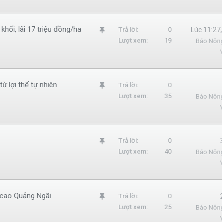
m
l
khối, lãi 17 triệu đồng/ha
G
Trả lời
0
Lúc 11:27
ạ
Lượt xem
19
Báo Nôn
h
i
i
m
l
ừ lợi thế tự nhiên
G
Trả lời
0
ạ
Lượt xem
35
Báo Nôn
h
i
i
m
l
G
Trả lời
0
ạ
Lượt xem
40
Báo Nôn
h
i
i
m
l
g cao Quảng Ngãi
G
Trả lời
0
ạ
Lượt xem
25
Báo Nôn
h
i
i