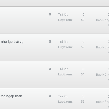
m
l
G
Trả lời
0
ạ
Lượt xem
59
Báo Nôn
h
i
i
m
l
 nhờ lạc trái vụ
G
Trả lời
0
ạ
Lượt xem
59
Báo Nôn
h
i
i
m
l
G
Trả lời
0
ạ
Lượt xem
54
Báo Nôn
h
i
i
m
l
rừng ngập mặn
G
Trả lời
0
ạ
Lượt xem
55
Báo Nôn
h
i
i