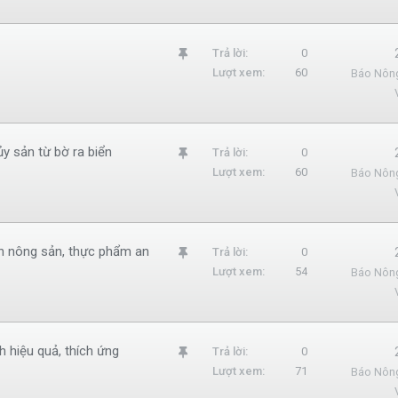
m
l
G
Trả lời
0
ạ
Lượt xem
60
Báo Nôn
h
i
i
m
l
y sản từ bờ ra biển
G
Trả lời
0
ạ
Lượt xem
60
Báo Nôn
h
i
i
m
l
nh nông sản, thực phẩm an
G
Trả lời
0
ạ
Lượt xem
54
Báo Nôn
h
i
i
m
l
 hiệu quả, thích ứng
G
Trả lời
0
ạ
Lượt xem
71
Báo Nôn
h
i
i