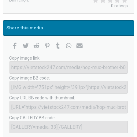
0
Bình chọn
.
0 ratings
0
0
s
t
Share this media
a
r
(
s
Facebook
Twitter
Reddit
Pinterest
Tumblr
WhatsApp
Email
)
Copy image link
Copy image BB code
Copy URL BB code with thumbnail
Copy GALLERY BB code