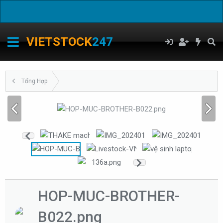
C
VIETSTOCK
247
Tổng Hợp
HOP-MUC-BROTHER-
B022.png