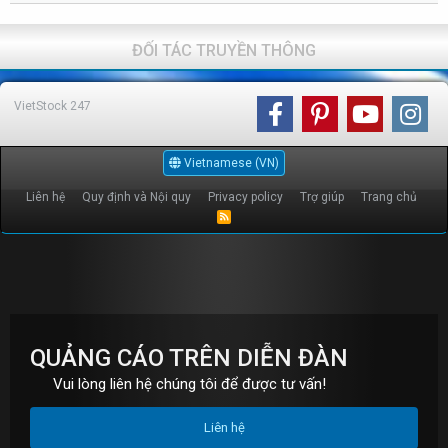
ĐỐI TÁC TRUYỀN THÔNG
VietStock
247
Vietnamese (VN)
Liên hệ
Quy định và Nội quy
Privacy policy
Trợ giúp
Trang chủ
R
S
S
QUẢNG CÁO TRÊN DIỄN ĐÀN
Vui lòng liên hệ chúng tôi để được tư vấn!
Liên hệ