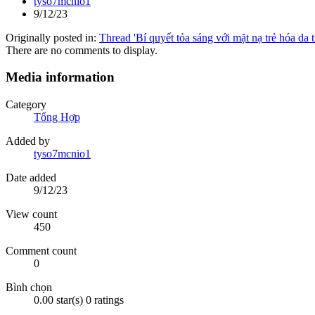
tyso7mcnio1
9/12/23
Originally posted in:
Thread 'Bí quyết tỏa sáng với mặt nạ trẻ hóa da t
There are no comments to display.
Media information
Category
Tổng Hợp
Added by
tyso7mcnio1
Date added
9/12/23
View count
450
Comment count
0
Bình chọn
0.00 star(s)
0 ratings