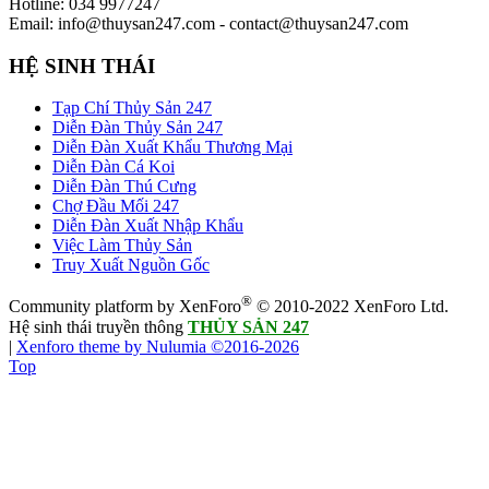
Hotline: 034 9977247
Email: info@thuysan247.com - contact@thuysan247.com
HỆ SINH THÁI
Tạp Chí Thủy Sản 247
Diễn Đàn Thủy Sản 247
Diễn Đàn Xuất Khẩu Thương Mại
Diễn Đàn Cá Koi
Diễn Đàn Thú Cưng
Chợ Đầu Mối 247
Diễn Đàn Xuất Nhập Khẩu
Việc Làm Thủy Sản
Truy Xuất Nguồn Gốc
®
Community platform by XenForo
© 2010-2022 XenForo Ltd.
Hệ sinh thái truyền thông
THỦY SẢN 247
|
Xenforo theme by Nulumia ©2016-2026
Top