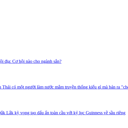
i địa: Cơ hội nào cho ngành sắn?
 Thái có một người làm nước mắm truyền thống kiểu gì mà bán ra "ch
ắk Lắk kỳ vọng tạo dấu ấn toàn cầu với kỷ lục Guinness về sầu riêng