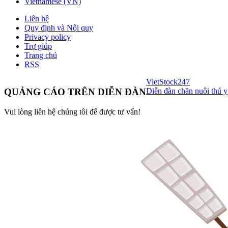
Vietnamese (VN)
Liên hệ
Quy định và Nội quy
Privacy policy
Trợ giúp
Trang chủ
RSS
VietStock
247
Diễn đàn chăn nuôi thú y
QUẢNG CÁO TRÊN DIỄN ĐÀN
Vui lòng liên hệ chúng tôi để được tư vấn!