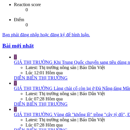
Reaction score
0
Điểm
0
Bạn phải đăng nhập hoặc đăng ký để bình luận.
Bài mới nhất
T
GIÁ THỊ TRƯỜNG
Khi Trung Quốc chuyển sang tiêu dùng nộ
Latest: Thị trường nông sản | Báo Dân Việt
Lúc 12:01 Hôm qua
DIỄN BIẾN THỊ TRƯỜNG
T
GIÁ THỊ TRƯỜNG
Làng chài cổ còn lại ở Đà Nẵng-làng Mân
Latest: Thị trường nông sản | Báo Dân Việt
Lúc 07:28 Hôm qua
DIỄN BIẾN THỊ TRƯỜNG
T
GIÁ THỊ TRƯỜNG
Vùng đất "khổng lồ" trồng "cây tỷ đô", Đ
Latest: Thị trường nông sản | Báo Dân Việt
Lúc 07:28 Hôm qua