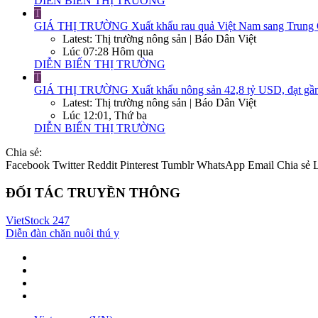
DIỄN BIẾN THỊ TRƯỜNG
T
GIÁ THỊ TRƯỜNG
Xuất khẩu rau quả Việt Nam sang Trung Q
Latest: Thị trường nông sản | Báo Dân Việt
Lúc 07:28 Hôm qua
DIỄN BIẾN THỊ TRƯỜNG
T
GIÁ THỊ TRƯỜNG
Xuất khẩu nông sản 42,8 tỷ USD, đạt gần
Latest: Thị trường nông sản | Báo Dân Việt
Lúc 12:01, Thứ ba
DIỄN BIẾN THỊ TRƯỜNG
Chia sẻ:
Facebook
Twitter
Reddit
Pinterest
Tumblr
WhatsApp
Email
Chia sẻ
ĐỐI TÁC TRUYỀN THÔNG
VietStock
247
Diễn đàn chăn nuôi thú y