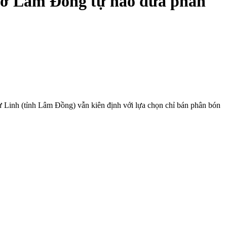
1 ở Lâm Đồng tự hào đưa phân
ư Linh (tỉnh Lâm Đồng) vẫn kiên định với lựa chọn chỉ bán phân bón