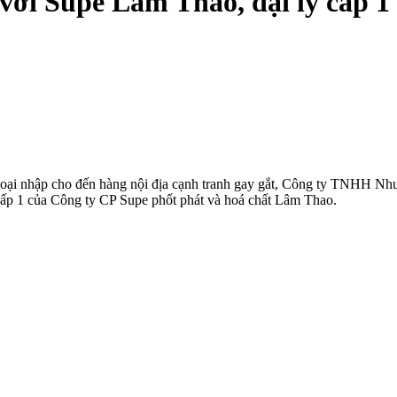
 với Supe Lâm Thao, đại lý cấp 
ngoại nhập cho đến hàng nội địa cạnh tranh gay gắt, Công ty TNHH Nh
 cấp 1 của Công ty CP Supe phốt phát và hoá chất Lâm Thao.