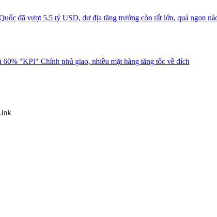
uốc đã vượt 5,5 tỷ USD, dư địa tăng trưởng còn rất lớn, quả ngon nà
 60% "KPI" Chính phủ giao, nhiều mặt hàng tăng tốc về đích
Link