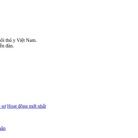
uôi thú y Việt Nam.
iễn đàn.
 sơ
Hoạt động mới nhất
hân