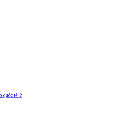
ợ quốc tế"?