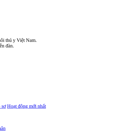
uôi thú y Việt Nam.
iễn đàn.
 sơ
Hoạt động mới nhất
hân