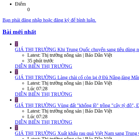
Điểm
0
Bạn phải đăng nhập hoặc đăng ký để bình luận.
Bài mới nhất
T
GIÁ THỊ TRƯỜNG
Khi Trung Quốc chuyển sang tiêu dùng nộ
Latest: Thị trường nông sản | Báo Dân Việt
35 phút trước
DIỄN BIẾN THỊ TRƯỜNG
T
GIÁ THỊ TRƯỜNG
Làng chài cổ còn lại ở Đà Nẵng-làng Mân
Latest: Thị trường nông sản | Báo Dân Việt
Lúc 07:28
DIỄN BIẾN THỊ TRƯỜNG
T
GIÁ THỊ TRƯỜNG
Vùng đất "khổng lồ" trồng "cây tỷ đô", Đ
Latest: Thị trường nông sản | Báo Dân Việt
Lúc 07:28
DIỄN BIẾN THỊ TRƯỜNG
T
GIÁ THỊ TRƯỜNG
Xuất khẩu rau quả Việt Nam sang Trung Q
Latest: Thị trường nông sản | Báo Dân Việt