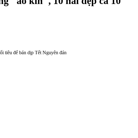
g "áo kín", 10 nải đẹp cả 10
ối tiêu để bán dịp Tết Nguyên đán