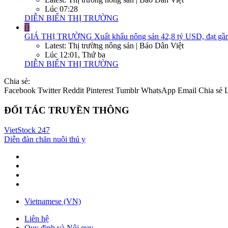
Lúc 07:28
DIỄN BIẾN THỊ TRƯỜNG
T
GIÁ THỊ TRƯỜNG
Xuất khẩu nông sản 42,8 tỷ USD, đạt gần
Latest: Thị trường nông sản | Báo Dân Việt
Lúc 12:01, Thứ ba
DIỄN BIẾN THỊ TRƯỜNG
Chia sẻ:
Facebook
Twitter
Reddit
Pinterest
Tumblr
WhatsApp
Email
Chia sẻ
ĐỐI TÁC TRUYỀN THÔNG
VietStock
247
Diễn đàn chăn nuôi thú y
Vietnamese (VN)
Liên hệ
Quy định và Nội quy