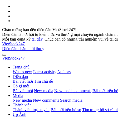
Chào mừng bạn đến diễn đàn VietStock247!
Diễn đàn là nơi hội tụ kiến thức và thương mại chuyên ngành chăn n
Mời bạn đăng ký
tại đây
. Chúc bạn có những trải nghiệm vui vẻ tại d
VietStock
247
Diễn đàn chăn nuôi thú y
VietStock
247
Trang chủ
What's new
Latest activity
Authors
Diễn đàn
Bài viết mới
Tìm chủ đề
Có gì mới
Bài viết mới
New media
New media comments
Bài mới trên hồ
Media
New media
New comments
Search media
Thành viên
Thành viên trực tuyến
Bài mới trên hồ sơ
Tìm trong hồ sơ cá n
Up Ảnh