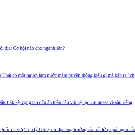
i địa: Cơ hội nào cho ngành sắn?
 Thái có một người làm nước mắm truyền thống kiểu gì mà bán ra "ch
ắk Lắk kỳ vọng tạo dấu ấn toàn cầu với kỷ lục Guinness về sầu riêng
uốc đã vượt 5,5 tỷ USD, dư địa tăng trưởng còn rất lớn, quả ngon nà