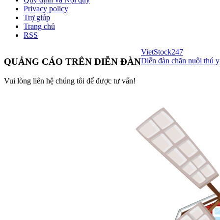
Privacy policy
Trợ giúp
Trang chủ
RSS
VietStock
247
Diễn đàn chăn nuôi thú y
QUẢNG CÁO TRÊN DIỄN ĐÀN
Vui lòng liên hệ chúng tôi để được tư vấn!