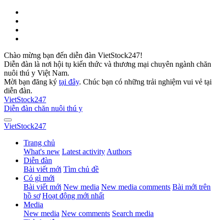
Chào mừng bạn đến diễn đàn VietStock247!
Diễn đàn là nơi hội tụ kiến thức và thương mại chuyên ngành chăn
nuôi thú y Việt Nam.
Mời bạn đăng ký
tại đây
. Chúc bạn có những trải nghiệm vui vẻ tại
diễn đàn.
VietStock
247
Diễn đàn chăn nuôi thú y
VietStock
247
Trang chủ
What's new
Latest activity
Authors
Diễn đàn
Bài viết mới
Tìm chủ đề
Có gì mới
Bài viết mới
New media
New media comments
Bài mới trên
hồ sơ
Hoạt động mới nhất
Media
New media
New comments
Search media