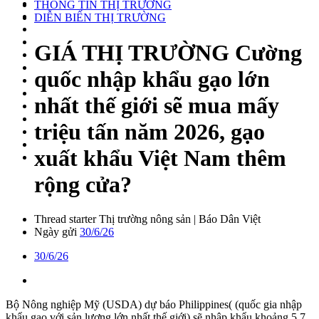
THÔNG TIN THỊ TRƯỜNG
DIỄN BIẾN THỊ TRƯỜNG
GIÁ THỊ TRƯỜNG
Cường
quốc nhập khẩu gạo lớn
nhất thế giới sẽ mua mấy
triệu tấn năm 2026, gạo
xuất khẩu Việt Nam thêm
rộng cửa?
Thread starter
Thị trường nông sản | Báo Dân Việt
Ngày gửi
30/6/26
30/6/26
Bộ Nông nghiệp Mỹ (USDA) dự báo Philippines( (quốc gia nhập
khẩu gạo với sản lượng lớn nhất thế giới) sẽ nhập khẩu khoảng 5,7