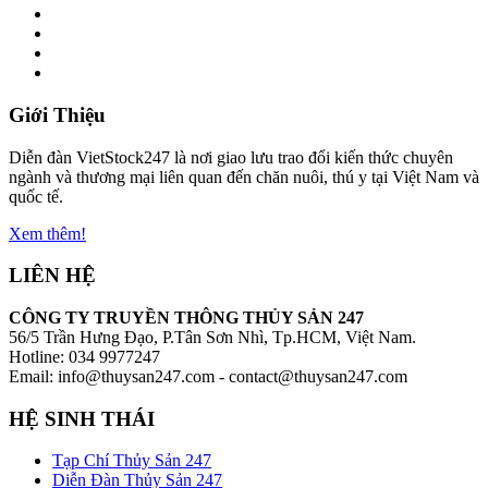
Giới Thiệu
Diễn đàn VietStock247 là nơi giao lưu trao đổi kiến thức chuyên
ngành và thương mại liên quan đến chăn nuôi, thú y tại Việt Nam và
quốc tế.
Xem thêm!
LIÊN HỆ
CÔNG TY TRUYỀN THÔNG THỦY SẢN 247
56/5 Trần Hưng Đạo, P.Tân Sơn Nhì, Tp.HCM, Việt Nam.
Hotline: 034 9977247
Email: info@thuysan247.com - contact@thuysan247.com
HỆ SINH THÁI
Tạp Chí Thủy Sản 247
Diễn Đàn Thủy Sản 247