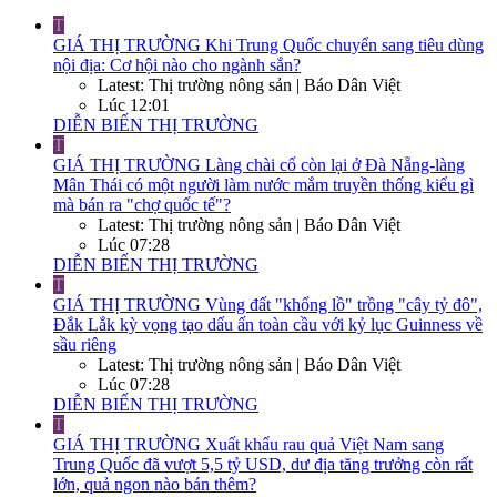
T
GIÁ THỊ TRƯỜNG
Khi Trung Quốc chuyển sang tiêu dùng
nội địa: Cơ hội nào cho ngành sắn?
Latest: Thị trường nông sản | Báo Dân Việt
Lúc 12:01
DIỄN BIẾN THỊ TRƯỜNG
T
GIÁ THỊ TRƯỜNG
Làng chài cổ còn lại ở Đà Nẵng-làng
Mân Thái có một người làm nước mắm truyền thống kiểu gì
mà bán ra "chợ quốc tế"?
Latest: Thị trường nông sản | Báo Dân Việt
Lúc 07:28
DIỄN BIẾN THỊ TRƯỜNG
T
GIÁ THỊ TRƯỜNG
Vùng đất "khổng lồ" trồng "cây tỷ đô",
Đắk Lắk kỳ vọng tạo dấu ấn toàn cầu với kỷ lục Guinness về
sầu riêng
Latest: Thị trường nông sản | Báo Dân Việt
Lúc 07:28
DIỄN BIẾN THỊ TRƯỜNG
T
GIÁ THỊ TRƯỜNG
Xuất khẩu rau quả Việt Nam sang
Trung Quốc đã vượt 5,5 tỷ USD, dư địa tăng trưởng còn rất
lớn, quả ngon nào bán thêm?