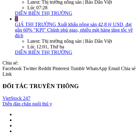
Latest: Thị trường nông sản | Báo Dân Việt
Lúc 07:28
DIỄN BIẾN THỊ TRƯỜNG
T
GIÁ THỊ TRƯỜNG
Xuất khẩu nông sản 42,8 tỷ USD, đạt
gần 60% "KPI" Chính phủ giao, nhiều mặt hàng tăng tốc về
đích
Latest: Thị trường nông sản | Báo Dân Việt
Lúc 12:01, Thứ ba
DIỄN BIẾN THỊ TRƯỜNG
Chia sẻ:
Facebook
Twitter
Reddit
Pinterest
Tumblr
WhatsApp
Email
Chia sẻ
Link
ĐỐI TÁC TRUYỀN THÔNG
VietStock
247
Diễn đàn chăn nuôi thú y