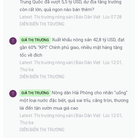
Trung Quốc đã vượt 5,5 tỷ USD, dư địa tăng trưởng
còn rất lớn, quả ngon nào bán thêm?
Latest: Thị trường nông sản | Báo Dân Việt
Lúc 07:28
DIỄN BIẾN THỊ TRƯỜNG
Xuất khẩu nông sản 42,8 tỷ USD, đạt
GIÁ THỊ TRƯỜNG
T
gần 60% "KPI" Chính phủ giao, nhiều mặt hàng tăng
tốc về đích
Latest: Thị trường nông sản | Báo Dân Việt
Lúc 12:01,
Thứ ba
DIỄN BIẾN THỊ TRƯỜNG
Nông dân Hải Phòng cho nhãn "uống"
GIÁ THỊ TRƯỜNG
T
một loại nước đặc biệt, quả sai trĩu, căng tròn, thương
lái đến tận vườn mua giá cao
Latest: Thị trường nông sản | Báo Dân Việt
Lúc 12:01,
Thứ ba
DIỄN BIẾN THỊ TRƯỜNG