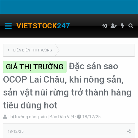
C
VIETSTOCK
247
DIỄN BIẾN THỊ TRƯỜNG
Đặc sản sao
GIÁ THỊ TRƯỜNG
OCOP Lai Châu, khi nông sản,
sản vật núi rừng trở thành hàng
tiêu dùng hot
T
N
Thị trường nông sản | Báo Dân Việt
18/12/25
h
g
r
à
18/12/25
e
y