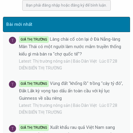
b
Bạn phải đăng nhập hoặc đăng ký để bình luận.
y
Bài mới nhất
Làng chài cổ còn lại ở Đà Nẵng-làng
GIÁ THỊ TRƯỜNG
T
Mân Thái có một người làm nước mắm truyền thống
kiểu gì mà bán ra "chợ quốc tế"?
Latest: Thị trường nông sản | Báo Dân Việt
Lúc 07:28
DIỄN BIẾN THỊ TRƯỜNG
Vùng đất "khổng lồ" trồng "cây tỷ đô",
GIÁ THỊ TRƯỜNG
T
Đắk Lắk kỳ vọng tạo dấu ấn toàn cầu với kỷ lục
Guinness về sầu riêng
Latest: Thị trường nông sản | Báo Dân Việt
Lúc 07:28
DIỄN BIẾN THỊ TRƯỜNG
Xuất khẩu rau quả Việt Nam sang
GIÁ THỊ TRƯỜNG
T