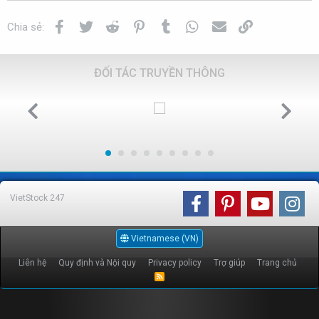
Facebook
Twitter
Reddit
Pinterest
Tumblr
WhatsApp
Email
Link
Chia sẻ:
ĐỐI TÁC TRUYỀN THÔNG
VietStock
247
Vietnamese (VN)
Liên hệ
Quy định và Nội quy
Privacy policy
Trợ giúp
Trang chủ
R
S
S