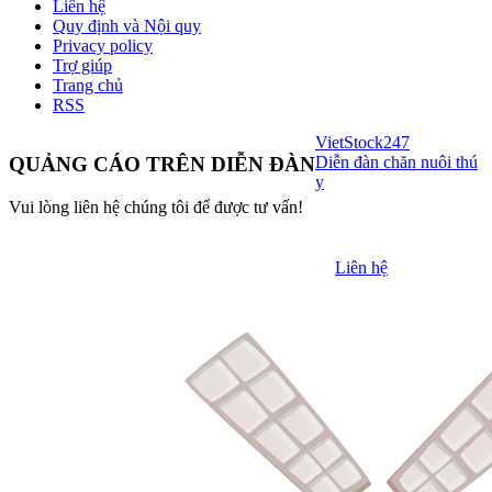
Liên hệ
Quy định và Nội quy
Privacy policy
Trợ giúp
Trang chủ
RSS
VietStock
247
Diễn đàn chăn nuôi thú
QUẢNG CÁO TRÊN DIỄN ĐÀN
y
Vui lòng liên hệ chúng tôi để được tư vấn!
Liên hệ