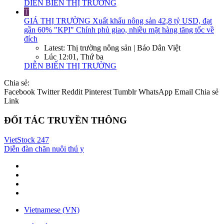
DIỄN BIẾN THỊ TRƯỜNG
T
GIÁ THỊ TRƯỜNG
Xuất khẩu nông sản 42,8 tỷ USD, đạt
gần 60% "KPI" Chính phủ giao, nhiều mặt hàng tăng tốc về
đích
Latest: Thị trường nông sản | Báo Dân Việt
Lúc 12:01, Thứ ba
DIỄN BIẾN THỊ TRƯỜNG
Chia sẻ:
Facebook
Twitter
Reddit
Pinterest
Tumblr
WhatsApp
Email
Chia sẻ
Link
ĐỐI TÁC TRUYỀN THÔNG
VietStock
247
Diễn đàn chăn nuôi thú y
Vietnamese (VN)