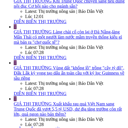
GIÁ THỊ TRƯỜNG
Khi Trung Quốc chuyển sang tiêu dùng
nội địa: Cơ hội nào cho ngành sắn?
Latest: Thị trường nông sản | Báo Dân Việt
Lúc 12:01
DIỄN BIẾN THỊ TRƯỜNG
T
GIÁ THỊ TRƯỜNG
Làng chài cổ còn lại ở Đà Nẵng-làng
Mân Thái có một người làm nước mắm truyền thống kiểu gì
mà bán ra "chợ quốc tế"?
Latest: Thị trường nông sản | Báo Dân Việt
Lúc 07:28
DIỄN BIẾN THỊ TRƯỜNG
T
GIÁ THỊ TRƯỜNG
Vùng đất "khổng lồ" trồng "cây tỷ đô",
Đắk Lắk kỳ vọng tạo dấu ấn toàn cầu với kỷ lục Guinness về
sầu riêng
Latest: Thị trường nông sản | Báo Dân Việt
Lúc 07:28
DIỄN BIẾN THỊ TRƯỜNG
T
GIÁ THỊ TRƯỜNG
Xuất khẩu rau quả Việt Nam sang
Trung Quốc đã vượt 5,5 tỷ USD, dư địa tăng trưởng còn rất
lớn, quả ngon nào bán thêm?
Latest: Thị trường nông sản | Báo Dân Việt
Lúc 07:28