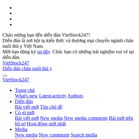
Chào mừng bạn đến diễn đàn VietStock247!
Diễn đàn là nơi hội tụ kiến thức và thương mại chuyên ngành chăn
nuôi thú y Việt Nam.
Mời bạn đăng ký
tại đây
. Chúc bạn có những trải nghiệm vui vẻ tại
diễn đàn.
VietStock
247
Diễn đàn chăn nuôi thú y
VietStock
247
Trang chủ
What's new
Latest activity
Authors
Diễn đàn
Bài viết mới
Tìm chủ đề
Có gì mới
Bài viết mới
New media
New media comments
Bài mới trên
hồ sơ
Hoạt động mới nhất
Media
New media
New comments
Search media