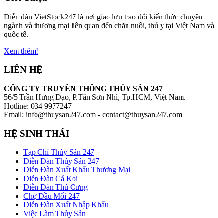
Diễn đàn VietStock247 là nơi giao lưu trao đổi kiến thức chuyên
ngành và thương mại liên quan đến chăn nuôi, thú y tại Việt Nam và
quốc tế.
Xem thêm!
LIÊN HỆ
CÔNG TY TRUYỀN THÔNG THỦY SẢN 247
56/5 Trần Hưng Đạo, P.Tân Sơn Nhì, Tp.HCM, Việt Nam.
Hotline: 034 9977247
Email: info@thuysan247.com - contact@thuysan247.com
HỆ SINH THÁI
Tạp Chí Thủy Sản 247
Diễn Đàn Thủy Sản 247
Diễn Đàn Xuất Khẩu Thương Mại
Diễn Đàn Cá Koi
Diễn Đàn Thú Cưng
Chợ Đầu Mối 247
Diễn Đàn Xuất Nhập Khẩu
Việc Làm Thủy Sản