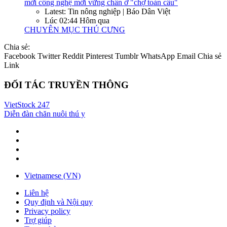
mới công nghệ mới vững chân ở "chợ toàn cầu"
Latest: Tin nông nghiệp | Báo Dân Việt
Lúc 02:44 Hôm qua
CHUYÊN MỤC THÚ CƯNG
Chia sẻ:
Facebook
Twitter
Reddit
Pinterest
Tumblr
WhatsApp
Email
Chia sẻ
Link
ĐỐI TÁC TRUYỀN THÔNG
VietStock
247
Diễn đàn chăn nuôi thú y
Vietnamese (VN)
Liên hệ
Quy định và Nội quy
Privacy policy
Trợ giúp