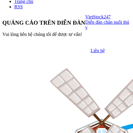
Trang chủ
RSS
VietStock
247
Diễn đàn chăn nuôi thú
QUẢNG CÁO TRÊN DIỄN ĐÀN
y
Vui lòng liên hệ chúng tôi để được tư vấn!
Liên hệ