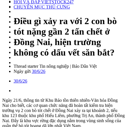
HỎI VÀ ĐÁP VIETSTOCK247
CHUYÊN MỤC THÚ CƯNG
Điều gì xảy ra với 2 con bò
tót nặng gần 2 tấn chết ở
Đồng Nai, hiện trường
không có dấu vết săn bắt?
Thread starter
Tin nông nghiệp | Báo Dân Việt
Ngày gửi
30/6/26
30/6/26
Ngày 21/6, thông tin từ Khu Bảo tồn thiên nhiên-Văn hóa Đồng
Nai cho biết, các cơ quan chức năng đã hoàn tất kiểm tra hiện
trường vụ 2 con bò tót chết ở Đồng Nai xảy ra tại khoảnh 2, tiểu
khu 123 thuộc khu phố Hiếu Liêm, phường Trị An, thành phố Đồng
Nai. Đây là khu vực rừng đặc dụng nằm trong vùng sinh sống của
quần thể bò tót hoang dã lớn nhất Việt Nam.