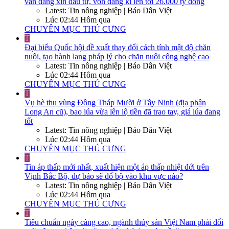
vẫn đang xin đầu tư, vốn đăng kí lên tới 26.000 tỷ đồng
Latest: Tin nông nghiệp | Báo Dân Việt
Lúc 02:44 Hôm qua
CHUYÊN MỤC THÚ CƯNG
T
Đại biểu Quốc hội đề xuất thay đổi cách tính mật độ chăn
nuôi, tạo hành lang pháp lý cho chăn nuôi công nghệ cao
Latest: Tin nông nghiệp | Báo Dân Việt
Lúc 02:44 Hôm qua
CHUYÊN MỤC THÚ CƯNG
T
Vụ hè thu vùng Đồng Tháp Mười ở Tây Ninh (địa phận
Long An cũ), bao lúa vừa lên lộ tiền đã trao tay, giá lúa đang
tốt
Latest: Tin nông nghiệp | Báo Dân Việt
Lúc 02:44 Hôm qua
CHUYÊN MỤC THÚ CƯNG
T
Tin áp thấp mới nhất, xuất hiện một áp thấp nhiệt đới trên
Vịnh Bắc Bộ, dự báo sẽ đổ bộ vào khu vực nào?
Latest: Tin nông nghiệp | Báo Dân Việt
Lúc 02:44 Hôm qua
CHUYÊN MỤC THÚ CƯNG
T
Tiêu chuẩn ngày càng cao, ngành thủy sản Việt Nam phải đổi