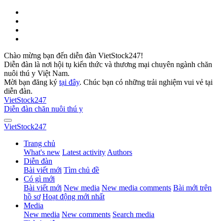
Chào mừng bạn đến diễn đàn VietStock247!
Diễn đàn là nơi hội tụ kiến thức và thương mại chuyên ngành chăn
nuôi thú y Việt Nam.
Mời bạn đăng ký
tại đây
. Chúc bạn có những trải nghiệm vui vẻ tại
diễn đàn.
VietStock
247
Diễn đàn chăn nuôi thú y
VietStock
247
Trang chủ
What's new
Latest activity
Authors
Diễn đàn
Bài viết mới
Tìm chủ đề
Có gì mới
Bài viết mới
New media
New media comments
Bài mới trên
hồ sơ
Hoạt động mới nhất
Media
New media
New comments
Search media