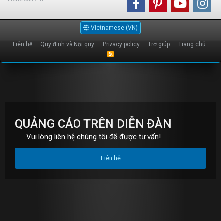
Vietnamese (VN)
Liên hệ
Quy định và Nội quy
Privacy policy
Trợ giúp
Trang chủ
R
S
S
QUẢNG CÁO TRÊN DIỄN ĐÀN
Vui lòng liên hệ chúng tôi để được tư vấn!
Liên hệ