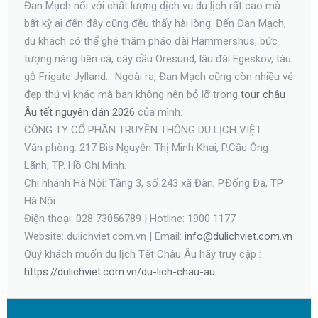
Đan Mạch nổi với chất lượng dịch vụ du lịch rất cao mà
bất kỳ ai đến đây cũng đều thấy hài lòng. Đến Đan Mạch,
du khách có thể ghé thăm pháo đài Hammershus, bức
tượng nàng tiên cá, cây cầu Oresund, lâu đài Egeskov, tàu
gỗ Frigate Jylland… Ngoài ra, Đan Mạch cũng còn nhiều vẻ
đẹp thú vị khác mà bạn không nên bỏ lỡ trong
tour châu
Âu tết nguyên đán 2026
của mình.
CÔNG TY CỔ PHẦN TRUYỀN THÔNG DU LỊCH VIỆT
Văn phòng: 217 Bis Nguyễn Thị Minh Khai, P.Cầu Ông
Lãnh, TP. Hồ Chí Minh.
Chi nhánh Hà Nội: Tầng 3, số 243 xã Đàn, P.Đống Đa, TP.
Hà Nội
Điện thoại: 028 73056789 | Hotline: 1900 1177
Website: dulichviet.com.vn | Email:
info@dulichviet.com.vn
Quý khách muốn du lịch Tết Châu Âu hãy truy cập :
https://dulichviet.com.vn/du-lich-chau-au