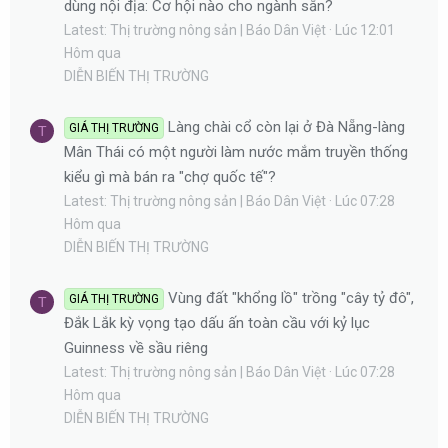
dùng nội địa: Cơ hội nào cho ngành sắn?
Latest: Thị trường nông sản | Báo Dân Việt
Lúc 12:01
Hôm qua
DIỄN BIẾN THỊ TRƯỜNG
Làng chài cổ còn lại ở Đà Nẵng-làng
GIÁ THỊ TRƯỜNG
T
Mân Thái có một người làm nước mắm truyền thống
kiểu gì mà bán ra "chợ quốc tế"?
Latest: Thị trường nông sản | Báo Dân Việt
Lúc 07:28
Hôm qua
DIỄN BIẾN THỊ TRƯỜNG
Vùng đất "khổng lồ" trồng "cây tỷ đô",
GIÁ THỊ TRƯỜNG
T
Đắk Lắk kỳ vọng tạo dấu ấn toàn cầu với kỷ lục
Guinness về sầu riêng
Latest: Thị trường nông sản | Báo Dân Việt
Lúc 07:28
Hôm qua
DIỄN BIẾN THỊ TRƯỜNG