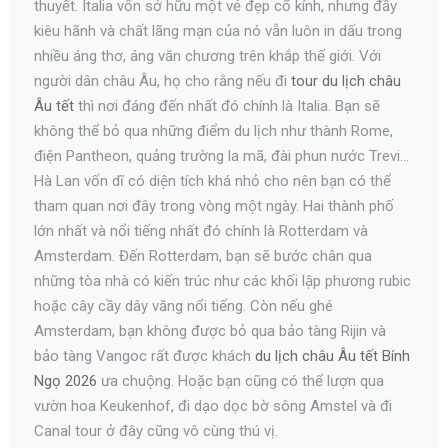
thuyết. Italia vốn sở hữu một vẻ đẹp cổ kính, nhưng đầy
kiêu hãnh và chất lãng mạn của nó vẫn luôn in dấu trong
nhiều áng thơ, áng văn chương trên khắp thế giới. Với
người dân châu Âu, họ cho rằng nếu đi
tour du lịch châu
Âu tết
thì nơi đáng đến nhất đó chính là Italia. Bạn sẽ
không thể bỏ qua những điểm du lịch như thành Rome,
điện Pantheon, quảng trường la mã, đài phun nước Trevi…
Hà Lan vốn dĩ có diện tích khá nhỏ cho nên bạn có thể
tham quan nơi đây trong vòng một ngày. Hai thành phố
lớn nhất và nổi tiếng nhất đó chính là Rotterdam và
Amsterdam. Đến Rotterdam, bạn sẽ bước chân qua
những tòa nhà có kiến trúc như các khối lập phương rubic
hoặc cây cầy dây văng nổi tiếng. Còn nếu ghé
Amsterdam, bạn không được bỏ qua bảo tàng Rijin và
bảo tàng Vangoc rất được khách
du lịch châu Âu tết Bính
Ngọ 2026
ưa chuộng. Hoặc bạn cũng có thể lượn qua
vườn hoa Keukenhof, đi dạo dọc bờ sông Amstel và đi
Canal tour ở đây cũng vô cùng thú vị.