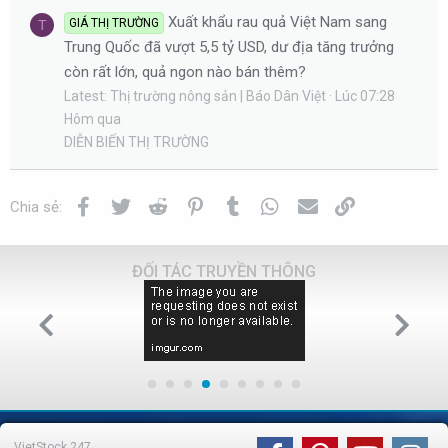
Xuất khẩu rau quả Việt Nam sang
GIÁ THỊ TRƯỜNG
T
Trung Quốc đã vượt 5,5 tỷ USD, dư địa tăng trưởng
còn rất lớn, quả ngon nào bán thêm?
Latest: Thị trường nông sản | Báo Dân Việt
Lúc 07:28
Hôm qua
DIỄN BIẾN THỊ TRƯỜNG
Facebook
Twitter
Reddit
Pinterest
Tumblr
WhatsApp
Email
Link
Chia sẻ:
ĐỐI TÁC TRUYỀN THÔNG
VietStock
247