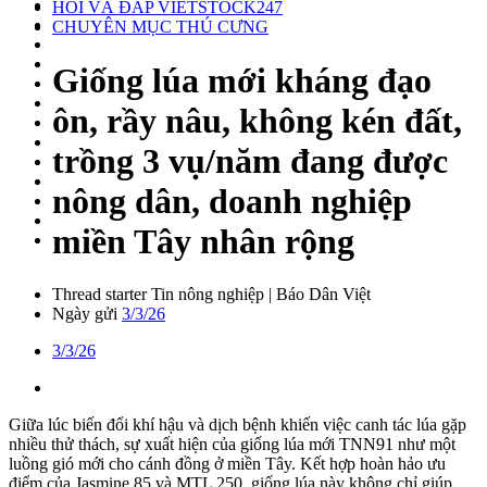
HỎI VÀ ĐÁP VIETSTOCK247
CHUYÊN MỤC THÚ CƯNG
Giống lúa mới kháng đạo
ôn, rầy nâu, không kén đất,
trồng 3 vụ/năm đang được
nông dân, doanh nghiệp
miền Tây nhân rộng
Thread starter
Tin nông nghiệp | Báo Dân Việt
Ngày gửi
3/3/26
3/3/26
Giữa lúc biến đổi khí hậu và dịch bệnh khiến việc canh tác lúa gặp
nhiều thử thách, sự xuất hiện của giống lúa mới TNN91 như một
luồng gió mới cho cánh đồng ở miền Tây. Kết hợp hoàn hảo ưu
điểm của Jasmine 85 và MTL 250, giống lúa này không chỉ giúp