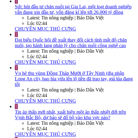
T
Sức hút đầu tư chăn nuôi tại Gia Lai, một loạt doanh nghiệp
vẫn đang xin đầu tư, vốn đăng kí lên tới 26.000 tỷ đồng
Latest: Tin nông nghiệp | Báo Dân Việt
Lúc 02:44
CHUYÊN MỤC THÚ CƯNG
T
Đại biểu Quốc hội đề xuất thay đổi cách tính mật độ chăn
nuôi, tạo hành lang pháp lý cho chăn nuôi công nghệ cao
Latest: Tin nông nghiệp | Báo Dân Việt
Lúc 02:44
CHUYÊN MỤC THÚ CƯNG
T
Vụ hè thu vùng Đồng Tháp Mười ở Tây Ninh (địa phận
Long An cũ), bao lúa vừa lên lộ tiền đã trao tay, giá lúa đang
tốt
Latest: Tin nông nghiệp | Báo Dân Việt
Lúc 02:44
CHUYÊN MỤC THÚ CƯNG
T
Tin áp thấp mới nhất, xuất hiện một áp thấp nhiệt đới trên
Vịnh Bắc Bộ, dự báo sẽ đổ bộ vào khu vực nào?
Latest: Tin nông nghiệp | Báo Dân Việt
Lúc 02:44
CHUYÊN MỤC THÚ CƯNG