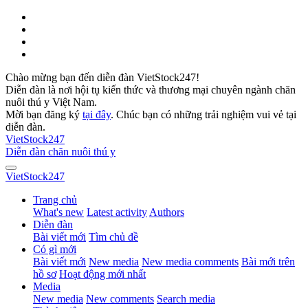
Chào mừng bạn đến diễn đàn VietStock247!
Diễn đàn là nơi hội tụ kiến thức và thương mại chuyên ngành chăn
nuôi thú y Việt Nam.
Mời bạn đăng ký
tại đây
. Chúc bạn có những trải nghiệm vui vẻ tại
diễn đàn.
VietStock
247
Diễn đàn chăn nuôi thú y
VietStock
247
Trang chủ
What's new
Latest activity
Authors
Diễn đàn
Bài viết mới
Tìm chủ đề
Có gì mới
Bài viết mới
New media
New media comments
Bài mới trên
hồ sơ
Hoạt động mới nhất
Media
New media
New comments
Search media