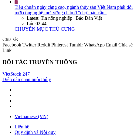
T
Tiêu chuẩn ngày càng cao, ngành thủy sản Việt Nam phải đổi
mới công nghệ mới vững chân ở "chợ toàn cầu"
Latest: Tin nông nghiệp | Báo Dân Việt
Lúc 02:44
CHUYÊN MỤC THÚ CƯNG
Chia sẻ:
Facebook
Twitter
Reddit
Pinterest
Tumblr
WhatsApp
Email
Chia sẻ
Link
ĐỐI TÁC TRUYỀN THÔNG
VietStock
247
Diễn đàn chăn nuôi thú y
Vietnamese (VN)
Liên hệ
Quy định và Nội quy