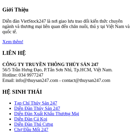
Giới Thiệu
Diễn đàn VietStock247 là nơi giao lưu trao đổi kiến thức chuyên
ngành và thương mại liên quan đến chăn nuôi, thú y tại Việt Nam và
quốc tế.
Xem thêm!
LIÊN HỆ
CÔNG TY TRUYỀN THÔNG THỦY SẢN 247
56/5 Trần Hưng Đạo, P.Tân Sơn Nhì, Tp.HCM, Việt Nam.
Hotline: 034 9977247
Email: info@thuysan247.com - contact@thuysan247.com
HỆ SINH THÁI
Tạp Chí Thủy Sản 247
Diễn Đàn Thủy Sản 247
Diễn Đàn Xuất Khẩu Thương Mại
Diễn Đàn Cá Koi
Diễn Đàn Thú Cưng
Chợ Đầu Mối 247