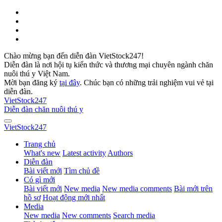
Chào mừng bạn đến diễn đàn VietStock247!
Diễn đàn là nơi hội tụ kiến thức và thương mại chuyên ngành chăn
nuôi thú y Việt Nam.
Mời bạn đăng ký
tại đây
. Chúc bạn có những trải nghiệm vui vẻ tại
diễn đàn.
VietStock
247
Diễn đàn chăn nuôi thú y
VietStock
247
Trang chủ
What's new
Latest activity
Authors
Diễn đàn
Bài viết mới
Tìm chủ đề
Có gì mới
Bài viết mới
New media
New media comments
Bài mới trên
hồ sơ
Hoạt động mới nhất
Media
New media
New comments
Search media