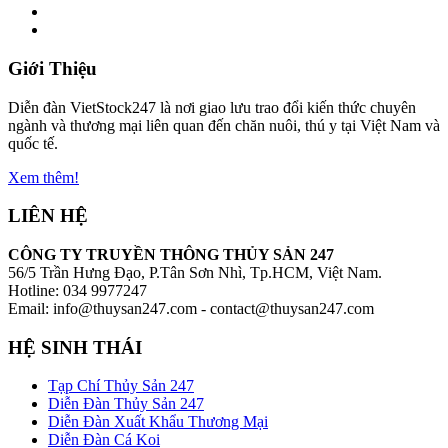
Giới Thiệu
Diễn đàn VietStock247 là nơi giao lưu trao đổi kiến thức chuyên
ngành và thương mại liên quan đến chăn nuôi, thú y tại Việt Nam và
quốc tế.
Xem thêm!
LIÊN HỆ
CÔNG TY TRUYỀN THÔNG THỦY SẢN 247
56/5 Trần Hưng Đạo, P.Tân Sơn Nhì, Tp.HCM, Việt Nam.
Hotline: 034 9977247
Email: info@thuysan247.com - contact@thuysan247.com
HỆ SINH THÁI
Tạp Chí Thủy Sản 247
Diễn Đàn Thủy Sản 247
Diễn Đàn Xuất Khẩu Thương Mại
Diễn Đàn Cá Koi