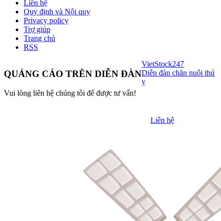
Liên hệ
Quy định và Nội quy
Privacy policy
Trợ giúp
Trang chủ
RSS
VietStock
247
Diễn đàn chăn nuôi thú
QUẢNG CÁO TRÊN DIỄN ĐÀN
y
Vui lòng liên hệ chúng tôi để được tư vấn!
Liên hệ