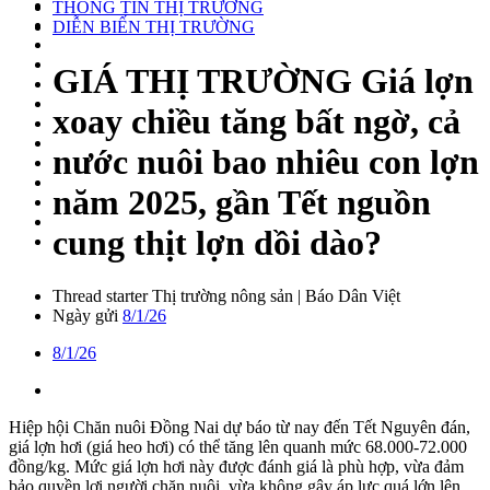
THÔNG TIN THỊ TRƯỜNG
DIỄN BIẾN THỊ TRƯỜNG
GIÁ THỊ TRƯỜNG
Giá lợn
xoay chiều tăng bất ngờ, cả
nước nuôi bao nhiêu con lợn
năm 2025, gần Tết nguồn
cung thịt lợn dồi dào?
Thread starter
Thị trường nông sản | Báo Dân Việt
Ngày gửi
8/1/26
8/1/26
Hiệp hội Chăn nuôi Đồng Nai dự báo từ nay đến Tết Nguyên đán,
giá lợn hơi (giá heo hơi) có thể tăng lên quanh mức 68.000-72.000
đồng/kg. Mức giá lợn hơi này được đánh giá là phù hợp, vừa đảm
bảo quyền lợi người chăn nuôi, vừa không gây áp lực quá lớn lên