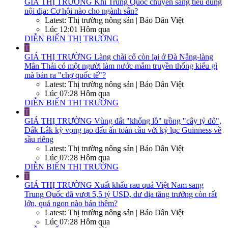
GIÁ THỊ TRƯỜNG
Khi Trung Quốc chuyển sang tiêu dùng
nội địa: Cơ hội nào cho ngành sắn?
Latest: Thị trường nông sản | Báo Dân Việt
Lúc 12:01 Hôm qua
DIỄN BIẾN THỊ TRƯỜNG
T
GIÁ THỊ TRƯỜNG
Làng chài cổ còn lại ở Đà Nẵng-làng
Mân Thái có một người làm nước mắm truyền thống kiểu gì
mà bán ra "chợ quốc tế"?
Latest: Thị trường nông sản | Báo Dân Việt
Lúc 07:28 Hôm qua
DIỄN BIẾN THỊ TRƯỜNG
T
GIÁ THỊ TRƯỜNG
Vùng đất "khổng lồ" trồng "cây tỷ đô",
Đắk Lắk kỳ vọng tạo dấu ấn toàn cầu với kỷ lục Guinness về
sầu riêng
Latest: Thị trường nông sản | Báo Dân Việt
Lúc 07:28 Hôm qua
DIỄN BIẾN THỊ TRƯỜNG
T
GIÁ THỊ TRƯỜNG
Xuất khẩu rau quả Việt Nam sang
Trung Quốc đã vượt 5,5 tỷ USD, dư địa tăng trưởng còn rất
lớn, quả ngon nào bán thêm?
Latest: Thị trường nông sản | Báo Dân Việt
Lúc 07:28 Hôm qua