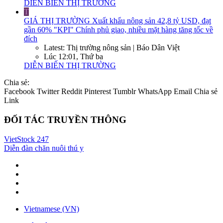
DIỄN BIẾN THỊ TRƯỜNG
T
GIÁ THỊ TRƯỜNG
Xuất khẩu nông sản 42,8 tỷ USD, đạt
gần 60% "KPI" Chính phủ giao, nhiều mặt hàng tăng tốc về
đích
Latest: Thị trường nông sản | Báo Dân Việt
Lúc 12:01, Thứ ba
DIỄN BIẾN THỊ TRƯỜNG
Chia sẻ:
Facebook
Twitter
Reddit
Pinterest
Tumblr
WhatsApp
Email
Chia sẻ
Link
ĐỐI TÁC TRUYỀN THÔNG
VietStock
247
Diễn đàn chăn nuôi thú y
Vietnamese (VN)