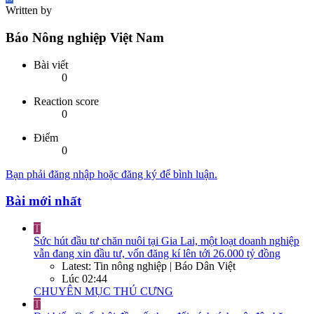
Written by
Báo Nông nghiệp Việt Nam
Bài viết
0
Reaction score
0
Điểm
0
Bạn phải đăng nhập hoặc đăng ký để bình luận.
Bài mới nhất
T
Sức hút đầu tư chăn nuôi tại Gia Lai, một loạt doanh nghiệp
vẫn đang xin đầu tư, vốn đăng kí lên tới 26.000 tỷ đồng
Latest: Tin nông nghiệp | Báo Dân Việt
Lúc 02:44
CHUYÊN MỤC THÚ CƯNG
T