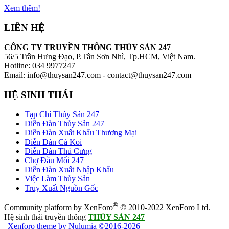
Xem thêm!
LIÊN HỆ
CÔNG TY TRUYỀN THÔNG THỦY SẢN 247
56/5 Trần Hưng Đạo, P.Tân Sơn Nhì, Tp.HCM, Việt Nam.
Hotline: 034 9977247
Email: info@thuysan247.com - contact@thuysan247.com
HỆ SINH THÁI
Tạp Chí Thủy Sản 247
Diễn Đàn Thủy Sản 247
Diễn Đàn Xuất Khẩu Thương Mại
Diễn Đàn Cá Koi
Diễn Đàn Thú Cưng
Chợ Đầu Mối 247
Diễn Đàn Xuất Nhập Khẩu
Việc Làm Thủy Sản
Truy Xuất Nguồn Gốc
®
Community platform by XenForo
© 2010-2022 XenForo Ltd.
Hệ sinh thái truyền thông
THỦY SẢN 247
|
Xenforo theme by Nulumia ©2016-2026