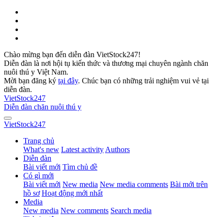
Chào mừng bạn đến diễn đàn VietStock247!
Diễn đàn là nơi hội tụ kiến thức và thương mại chuyên ngành chăn
nuôi thú y Việt Nam.
Mời bạn đăng ký
tại đây
. Chúc bạn có những trải nghiệm vui vẻ tại
diễn đàn.
VietStock
247
Diễn đàn chăn nuôi thú y
VietStock
247
Trang chủ
What's new
Latest activity
Authors
Diễn đàn
Bài viết mới
Tìm chủ đề
Có gì mới
Bài viết mới
New media
New media comments
Bài mới trên
hồ sơ
Hoạt động mới nhất
Media
New media
New comments
Search media