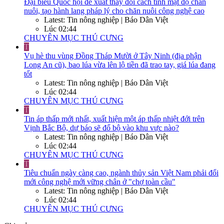
Đại biểu Quốc hội đề xuất thay đổi cách tính mật độ chăn
nuôi, tạo hành lang pháp lý cho chăn nuôi công nghệ cao
Latest: Tin nông nghiệp | Báo Dân Việt
Lúc 02:44
CHUYÊN MỤC THÚ CƯNG
T
Vụ hè thu vùng Đồng Tháp Mười ở Tây Ninh (địa phận
Long An cũ), bao lúa vừa lên lộ tiền đã trao tay, giá lúa đang
tốt
Latest: Tin nông nghiệp | Báo Dân Việt
Lúc 02:44
CHUYÊN MỤC THÚ CƯNG
T
Tin áp thấp mới nhất, xuất hiện một áp thấp nhiệt đới trên
Vịnh Bắc Bộ, dự báo sẽ đổ bộ vào khu vực nào?
Latest: Tin nông nghiệp | Báo Dân Việt
Lúc 02:44
CHUYÊN MỤC THÚ CƯNG
T
Tiêu chuẩn ngày càng cao, ngành thủy sản Việt Nam phải đổi
mới công nghệ mới vững chân ở "chợ toàn cầu"
Latest: Tin nông nghiệp | Báo Dân Việt
Lúc 02:44
CHUYÊN MỤC THÚ CƯNG