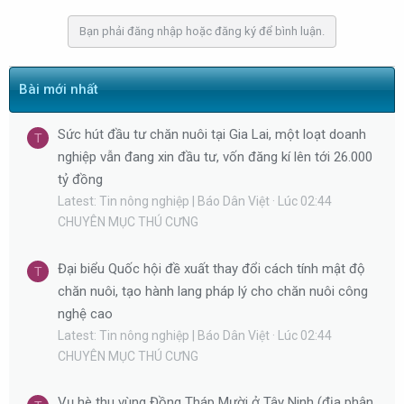
b
Bạn phải đăng nhập hoặc đăng ký để bình luận.
y
Bài mới nhất
Sức hút đầu tư chăn nuôi tại Gia Lai, một loạt doanh
T
nghiệp vẫn đang xin đầu tư, vốn đăng kí lên tới 26.000
tỷ đồng
Latest: Tin nông nghiệp | Báo Dân Việt
Lúc 02:44
CHUYÊN MỤC THÚ CƯNG
Đại biểu Quốc hội đề xuất thay đổi cách tính mật độ
T
chăn nuôi, tạo hành lang pháp lý cho chăn nuôi công
nghệ cao
Latest: Tin nông nghiệp | Báo Dân Việt
Lúc 02:44
CHUYÊN MỤC THÚ CƯNG
Vụ hè thu vùng Đồng Tháp Mười ở Tây Ninh (địa phận