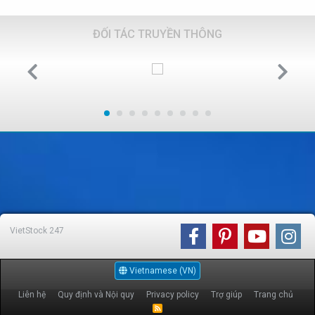
ĐỐI TÁC TRUYỀN THÔNG
VietStock
247
Vietnamese (VN)
Liên hệ
Quy định và Nội quy
Privacy policy
Trợ giúp
Trang chủ
R