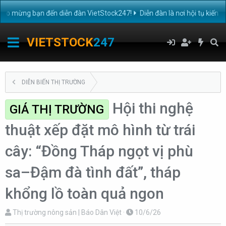
mừng bạn đến diễn đàn VietStock247!
Diễn đàn là nơi hội tụ kiến th
VIETSTOCK
247
DIỄN BIẾN THỊ TRƯỜNG
Hội thi nghệ
GIÁ THỊ TRƯỜNG
thuật xếp đặt mô hình từ trái
cây: “Đồng Tháp ngọt vị phù
sa–Đậm đà tình đất”, tháp
khổng lồ toàn quả ngon
T
N
Thị trường nông sản | Báo Dân Việt
10/6/26
h
g