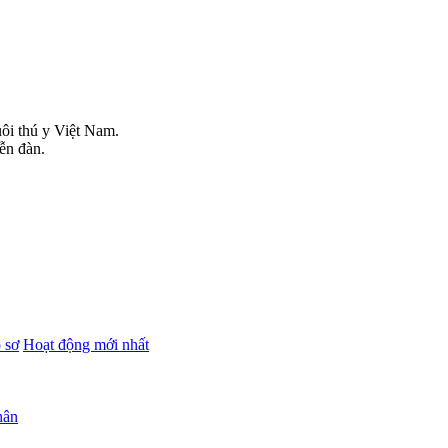
uôi thú y Việt Nam.
iễn đàn.
 sơ
Hoạt động mới nhất
hân