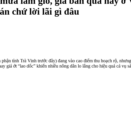
mưa làm gió, giá bán quả này ở 
án chứ lời lãi gì đâu
 phận tỉnh Trà Vinh trước đây) đang vào cao điểm thu hoạch rộ, nhưng
 giá ớt “lao dốc” khiến nhiều nông dân lo lắng cho hiệu quả cả vụ sả