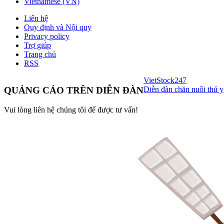
Vietnamese (VN)
Liên hệ
Quy định và Nội quy
Privacy policy
Trợ giúp
Trang chủ
RSS
VietStock
247
Diễn đàn chăn nuôi thú y
QUẢNG CÁO TRÊN DIỄN ĐÀN
Vui lòng liên hệ chúng tôi để được tư vấn!