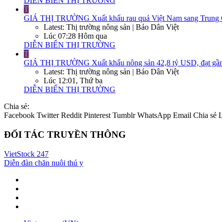
DIỄN BIẾN THỊ TRƯỜNG
T
GIÁ THỊ TRƯỜNG
Xuất khẩu rau quả Việt Nam sang Trung Q
Latest: Thị trường nông sản | Báo Dân Việt
Lúc 07:28 Hôm qua
DIỄN BIẾN THỊ TRƯỜNG
T
GIÁ THỊ TRƯỜNG
Xuất khẩu nông sản 42,8 tỷ USD, đạt gần
Latest: Thị trường nông sản | Báo Dân Việt
Lúc 12:01, Thứ ba
DIỄN BIẾN THỊ TRƯỜNG
Chia sẻ:
Facebook
Twitter
Reddit
Pinterest
Tumblr
WhatsApp
Email
Chia sẻ
ĐỐI TÁC TRUYỀN THÔNG
VietStock
247
Diễn đàn chăn nuôi thú y