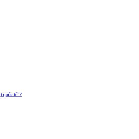
ợ quốc tế"?