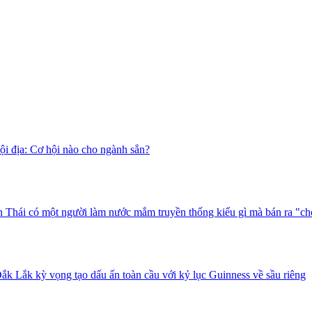
i địa: Cơ hội nào cho ngành sắn?
 Thái có một người làm nước mắm truyền thống kiểu gì mà bán ra "ch
ắk Lắk kỳ vọng tạo dấu ấn toàn cầu với kỷ lục Guinness về sầu riêng