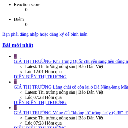
Reaction score
0
Điểm
0
Bạn phải đăng nhập hoặc đăng ký để bình luận.
Bài mới nhất
T
GIÁ THỊ TRƯỜNG
Khi Trung Quốc chuyển sang tiêu dùng nộ
Latest: Thị trường nông sản | Báo Dân Việt
Lúc 12:01 Hôm qua
DIỄN BIẾN THỊ TRƯỜNG
T
GIÁ THỊ TRƯỜNG
Làng chài cổ còn lại ở Đà Nẵng-làng Mân
Latest: Thị trường nông sản | Báo Dân Việt
Lúc 07:28 Hôm qua
DIỄN BIẾN THỊ TRƯỜNG
T
GIÁ THỊ TRƯỜNG
Vùng đất "khổng lồ" trồng "cây tỷ đô", Đ
Latest: Thị trường nông sản | Báo Dân Việt
Lúc 07:28 Hôm qua