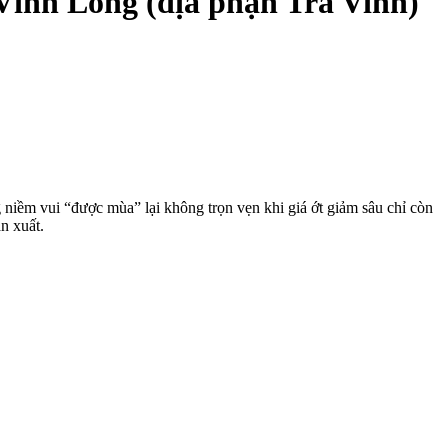
Vĩnh Long (địa phận Trà Vinh)
 niềm vui “được mùa” lại không trọn vẹn khi giá ớt giảm sâu chỉ còn
n xuất.