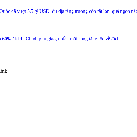
uốc đã vượt 5,5 tỷ USD, dư địa tăng trưởng còn rất lớn, quả ngon nà
 60% "KPI" Chính phủ giao, nhiều mặt hàng tăng tốc về đích
Link