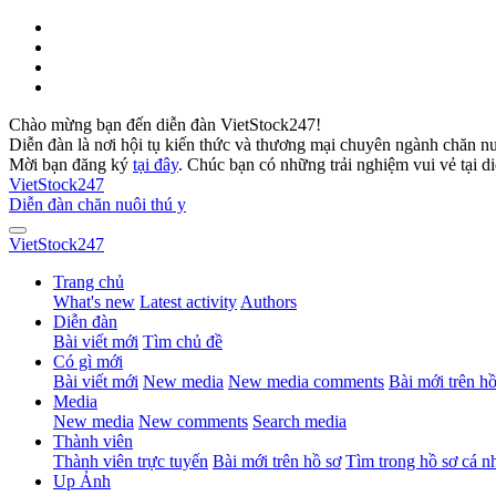
Chào mừng bạn đến diễn đàn VietStock247!
Diễn đàn là nơi hội tụ kiến thức và thương mại chuyên ngành chăn n
Mời bạn đăng ký
tại đây
. Chúc bạn có những trải nghiệm vui vẻ tại d
VietStock
247
Diễn đàn chăn nuôi thú y
VietStock
247
Trang chủ
What's new
Latest activity
Authors
Diễn đàn
Bài viết mới
Tìm chủ đề
Có gì mới
Bài viết mới
New media
New media comments
Bài mới trên hồ
Media
New media
New comments
Search media
Thành viên
Thành viên trực tuyến
Bài mới trên hồ sơ
Tìm trong hồ sơ cá n
Up Ảnh