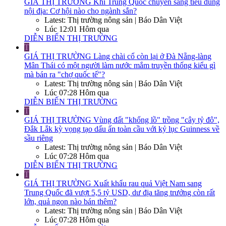
GIÁ THỊ TRƯỜNG
Khi Trung Quốc chuyển sang tiêu dùng
nội địa: Cơ hội nào cho ngành sắn?
Latest: Thị trường nông sản | Báo Dân Việt
Lúc 12:01 Hôm qua
DIỄN BIẾN THỊ TRƯỜNG
T
GIÁ THỊ TRƯỜNG
Làng chài cổ còn lại ở Đà Nẵng-làng
Mân Thái có một người làm nước mắm truyền thống kiểu gì
mà bán ra "chợ quốc tế"?
Latest: Thị trường nông sản | Báo Dân Việt
Lúc 07:28 Hôm qua
DIỄN BIẾN THỊ TRƯỜNG
T
GIÁ THỊ TRƯỜNG
Vùng đất "khổng lồ" trồng "cây tỷ đô",
Đắk Lắk kỳ vọng tạo dấu ấn toàn cầu với kỷ lục Guinness về
sầu riêng
Latest: Thị trường nông sản | Báo Dân Việt
Lúc 07:28 Hôm qua
DIỄN BIẾN THỊ TRƯỜNG
T
GIÁ THỊ TRƯỜNG
Xuất khẩu rau quả Việt Nam sang
Trung Quốc đã vượt 5,5 tỷ USD, dư địa tăng trưởng còn rất
lớn, quả ngon nào bán thêm?
Latest: Thị trường nông sản | Báo Dân Việt
Lúc 07:28 Hôm qua