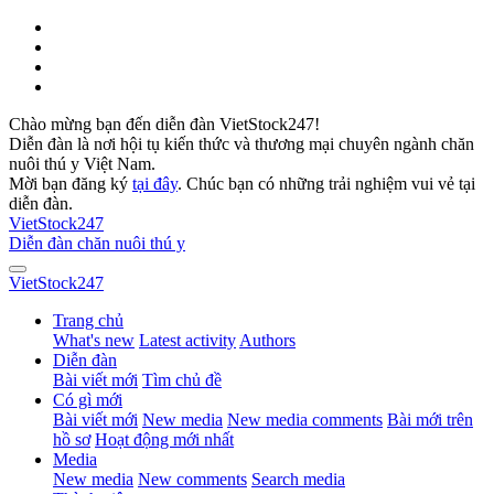
Chào mừng bạn đến diễn đàn VietStock247!
Diễn đàn là nơi hội tụ kiến thức và thương mại chuyên ngành chăn
nuôi thú y Việt Nam.
Mời bạn đăng ký
tại đây
. Chúc bạn có những trải nghiệm vui vẻ tại
diễn đàn.
VietStock
247
Diễn đàn chăn nuôi thú y
VietStock
247
Trang chủ
What's new
Latest activity
Authors
Diễn đàn
Bài viết mới
Tìm chủ đề
Có gì mới
Bài viết mới
New media
New media comments
Bài mới trên
hồ sơ
Hoạt động mới nhất
Media
New media
New comments
Search media