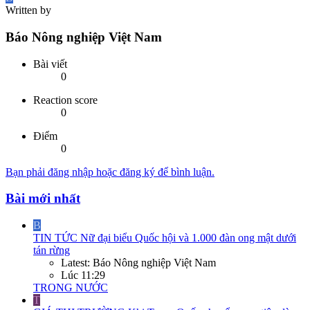
Written by
Báo Nông nghiệp Việt Nam
Bài viết
0
Reaction score
0
Điểm
0
Bạn phải đăng nhập hoặc đăng ký để bình luận.
Bài mới nhất
B
TIN TỨC
Nữ đại biểu Quốc hội và 1.000 đàn ong mật dưới
tán rừng
Latest: Báo Nông nghiệp Việt Nam
Lúc 11:29
TRONG NƯỚC
T