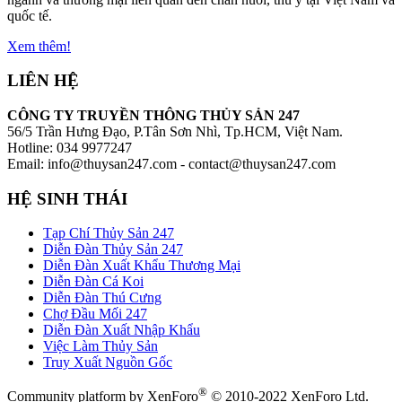
quốc tế.
Xem thêm!
LIÊN HỆ
CÔNG TY TRUYỀN THÔNG THỦY SẢN 247
56/5 Trần Hưng Đạo, P.Tân Sơn Nhì, Tp.HCM, Việt Nam.
Hotline: 034 9977247
Email: info@thuysan247.com - contact@thuysan247.com
HỆ SINH THÁI
Tạp Chí Thủy Sản 247
Diễn Đàn Thủy Sản 247
Diễn Đàn Xuất Khẩu Thương Mại
Diễn Đàn Cá Koi
Diễn Đàn Thú Cưng
Chợ Đầu Mối 247
Diễn Đàn Xuất Nhập Khẩu
Việc Làm Thủy Sản
Truy Xuất Nguồn Gốc
®
Community platform by XenForo
© 2010-2022 XenForo Ltd.