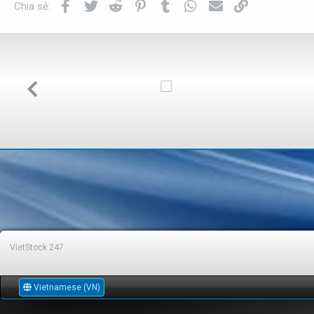
Facebook
Twitter
Reddit
Pinterest
Tumblr
WhatsApp
Email
Link
Chia sẻ:
VietStock
247
Vietnamese (VN)