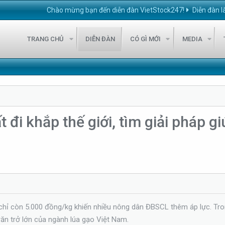
Chào mừng bạn đến diễn đàn VietStock247!
Diễn đàn là nơi hội 
TRANG CHỦ
DIỄN ĐÀN
CÓ GÌ MỚI
MEDIA
t đi khắp thế giới, tìm giải pháp 
chỉ còn 5.000 đồng/kg khiến nhiều nông dân ĐBSCL thêm áp lực. Trong
răn trở lớn của ngành lúa gạo Việt Nam.