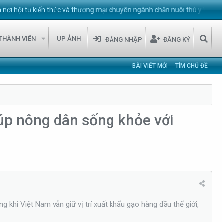
tụ kiến thức và thương mại chuyên ngành chăn nuôi thú y Việt Nam.
Mời
THÀNH VIÊN
UP ẢNH
ĐĂNG NHẬP
ĐĂNG KÝ
BÀI VIẾT MỚI
TÌM CHỦ ĐỀ
giúp nông dân sống khỏe với
 khi Việt Nam vẫn giữ vị trí xuất khẩu gạo hàng đầu thế giới,