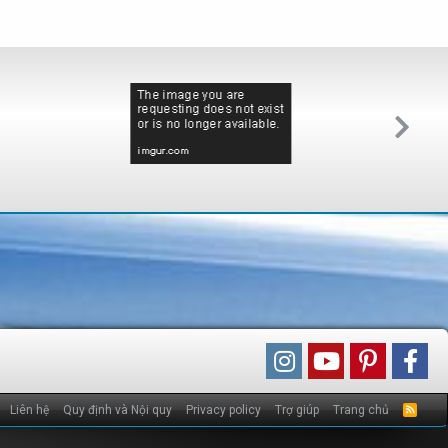
Liên hệ
Quy định và Nội quy
Privacy policy
Trợ giúp
Trang chủ
R
S
S