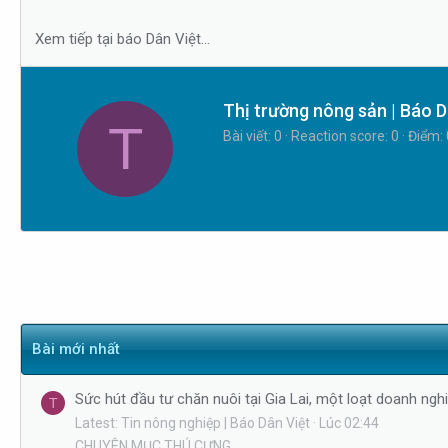
s
i
t
Xem tiếp tại báo Dân Việt...
a
r
t
W
Thị trường nông sản | Báo D
T
e
r
Bài viết
0
Reaction score
0
Điểm
r
i
t
t
e
n
b
y
Bài mới nhất
Sức hút đầu tư chăn nuôi tại Gia Lai, một loạt doanh nghi
T
Latest: Tin nông nghiệp | Báo Dân Việt
Lúc 02:44
CHUYÊN MỤC THÚ CƯNG