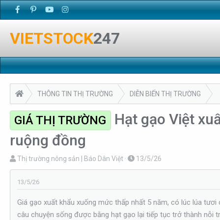
VIETSTOCK
247
THÔNG TIN THỊ TRƯỜNG
DIỄN BIẾN THỊ TRƯỜNG
Hạt gạo Việt xuấ
GIÁ THỊ TRƯỜNG
ruộng đồng
T
N
Thị trường nông sản | Báo Dân Việt
13/5/26
h
g
r
à
13/5/26
e
y
Giá gạo xuất khẩu xuống mức thấp nhất 5 năm, có lúc lúa tươi 
a
g
câu chuyện sống được bằng hạt gạo lại tiếp tục trở thành nỗi t
d
ử