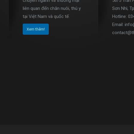
chuyên ngành và thương mại
56/5 Trần 
liên quan đến chăn nuôi, thú y
Sơn Nhì, T
tại Việt Nam và quốc tế.
Hotline: 0
Email: inf
Xem thêm!
contact@t