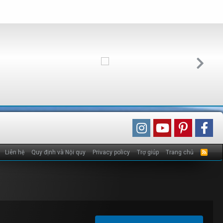
Liên hệ
Quy định và Nội quy
Privacy policy
Trợ giúp
Trang chủ
R
S
S