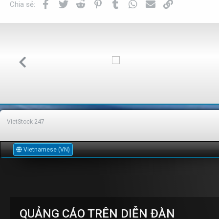
Facebook
Twitter
Reddit
Pinterest
Tumblr
WhatsApp
Email
Link
Chia sẻ:
VietStock
247
Vietnamese (VN)
QUẢNG CÁO TRÊN DIỄN ĐÀN