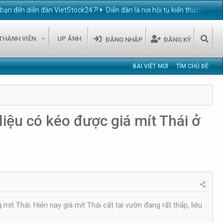
iễn đàn VietStock247!
Diễn đàn là nơi hội tụ kiến thức và thương mạ
THÀNH VIÊN
UP ẢNH
ĐĂNG NHẬP
ĐĂNG KÝ
BÀI VIẾT MỚI
TÌM CHỦ ĐỀ
liệu có kéo được giá mít Thái ở
t Thái. Hiện nay giá mít Thái cắt tại vườn đang rất thấp, liệu