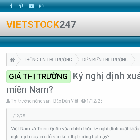
VIETSTOCK
247
THÔNG TIN THỊ TRƯỜNG
DIỄN BIẾN THỊ TRƯỜNG
Ký nghị định xuấ
GIÁ THỊ TRƯỜNG
miền Nam?
T
N
Thị trường nông sản | Báo Dân Việt
1/12/25
h
g
r
à
1/12/25
e
y
Việt Nam và Trung Quốc vừa chính thức ký nghị định xuất khẩu m
a
g
nghị định này có đủ sức kéo thị trường bật dậy?
d
ử