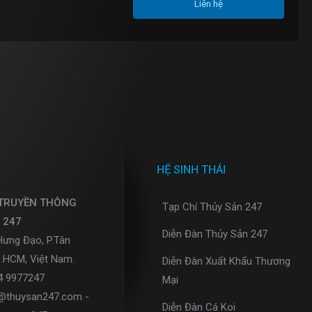
Liên hệ
HỆ SINH THÁI
 TRUYỀN THÔNG
Tạp Chí Thủy Sản 247
 247
Diễn Đàn Thủy Sản 247
Hưng Đạo, P.Tân
p.HCM, Việt Nam.
Diễn Đàn Xuất Khẩu Thương
34 9977247
Mại
o@thuysan247.com -
Diễn Đàn Cá Koi