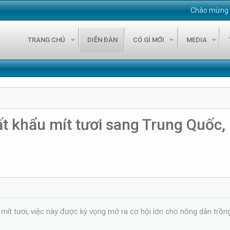
Chào mừng bạn đến d
TRANG CHỦ
DIỄN ĐÀN
CÓ GÌ MỚI
MEDIA
t khẩu mít tươi sang Trung Quốc, 
ít tươi, việc này được kỳ vọng mở ra cơ hội lớn cho nông dân trồng mí