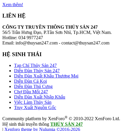
Xem thêm!
LIÊN HỆ
CÔNG TY TRUYỀN THÔNG THỦY SẢN 247
56/5 Trần Hưng Đạo, P.Tân Sơn Nhì, Tp.HCM, Việt Nam.
Hotline: 034 9977247
Email: info@thuysan247.com - contact@thuysan247.com
HỆ SINH THÁI
Tạp Chí Thủy Sản 247
Diễn Đàn Thủy Sản 247
Diễn Đàn Xuất Khẩu Thương Mại
Diễn Đàn Cá Koi
Diễn Đàn Thú Cưng
Chợ Đầu Mối 247
Diễn Đàn Xuất Nhập Khẩu
Việc Làm Thủy Sản
Truy Xuất Nguồn Gốc
®
Community platform by XenForo
© 2010-2022 XenForo Ltd.
Hệ sinh thái truyền thông
THỦY SẢN 247
|
Xenforo theme by Nulumia ©2016-2026