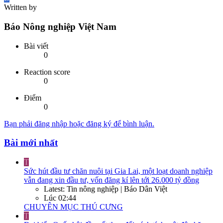
Written by
Báo Nông nghiệp Việt Nam
Bài viết
0
Reaction score
0
Điểm
0
Bạn phải đăng nhập hoặc đăng ký để bình luận.
Bài mới nhất
T
Sức hút đầu tư chăn nuôi tại Gia Lai, một loạt doanh nghiệp
vẫn đang xin đầu tư, vốn đăng kí lên tới 26.000 tỷ đồng
Latest: Tin nông nghiệp | Báo Dân Việt
Lúc 02:44
CHUYÊN MỤC THÚ CƯNG
T