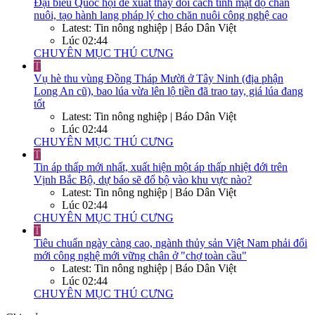
Đại biểu Quốc hội đề xuất thay đổi cách tính mật độ chăn
nuôi, tạo hành lang pháp lý cho chăn nuôi công nghệ cao
Latest: Tin nông nghiệp | Báo Dân Việt
Lúc 02:44
CHUYÊN MỤC THÚ CƯNG
T
Vụ hè thu vùng Đồng Tháp Mười ở Tây Ninh (địa phận
Long An cũ), bao lúa vừa lên lộ tiền đã trao tay, giá lúa đang
tốt
Latest: Tin nông nghiệp | Báo Dân Việt
Lúc 02:44
CHUYÊN MỤC THÚ CƯNG
T
Tin áp thấp mới nhất, xuất hiện một áp thấp nhiệt đới trên
Vịnh Bắc Bộ, dự báo sẽ đổ bộ vào khu vực nào?
Latest: Tin nông nghiệp | Báo Dân Việt
Lúc 02:44
CHUYÊN MỤC THÚ CƯNG
T
Tiêu chuẩn ngày càng cao, ngành thủy sản Việt Nam phải đổi
mới công nghệ mới vững chân ở "chợ toàn cầu"
Latest: Tin nông nghiệp | Báo Dân Việt
Lúc 02:44
CHUYÊN MỤC THÚ CƯNG