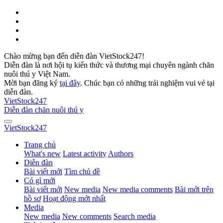
Chào mừng bạn đến diễn đàn VietStock247!
Diễn đàn là nơi hội tụ kiến thức và thương mại chuyên ngành chăn
nuôi thú y Việt Nam.
Mời bạn đăng ký
tại đây
. Chúc bạn có những trải nghiệm vui vẻ tại
diễn đàn.
VietStock
247
Diễn đàn chăn nuôi thú y
VietStock
247
Trang chủ
What's new
Latest activity
Authors
Diễn đàn
Bài viết mới
Tìm chủ đề
Có gì mới
Bài viết mới
New media
New media comments
Bài mới trên
hồ sơ
Hoạt động mới nhất
Media
New media
New comments
Search media