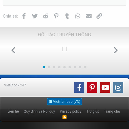
Facebook
Twitter
Reddit
Pinterest
Tumblr
WhatsApp
Email
Link
Chia sẻ:
ĐỐI TÁC TRUYỀN THÔNG
VietStock
247
Vietnamese (VN)
Liên hệ
Quy định và Nội quy
Privacy policy
Trợ giúp
Trang chủ
R
S
S