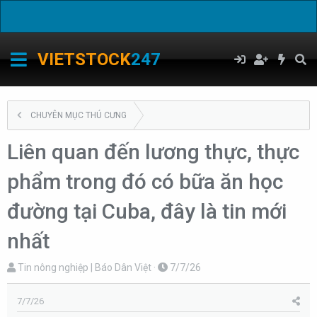
C
VIETSTOCK
247
CHUYÊN MỤC THÚ CƯNG
Liên quan đến lương thực, thực
phẩm trong đó có bữa ăn học
đường tại Cuba, đây là tin mới
nhất
T
N
Tin nông nghiệp | Báo Dân Việt
7/7/26
h
g
r
à
7/7/26
e
y