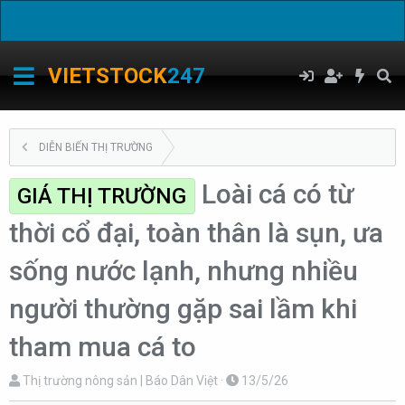
C
VIETSTOCK
247
DIỄN BIẾN THỊ TRƯỜNG
Loài cá có từ
GIÁ THỊ TRƯỜNG
thời cổ đại, toàn thân là sụn, ưa
sống nước lạnh, nhưng nhiều
người thường gặp sai lầm khi
tham mua cá to
T
N
Thị trường nông sản | Báo Dân Việt
13/5/26
h
g