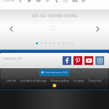
Chia sẻ:
ĐỐI TÁC TRUYỀN THÔNG
VietStock
247
Vietnamese (VN)
Liên hệ
Quy định và Nội quy
Privacy policy
Trợ giúp
Trang chủ
R
S
S