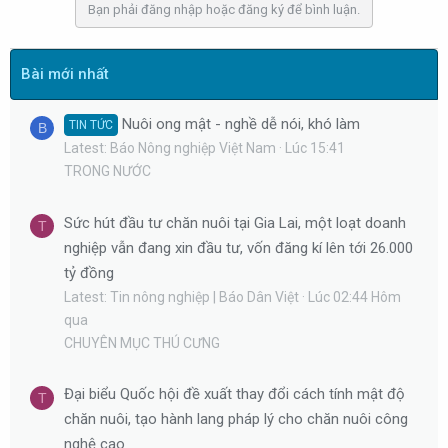
Bạn phải đăng nhập hoặc đăng ký để bình luận.
y
Bài mới nhất
Nuôi ong mật - nghề dễ nói, khó làm
TIN TỨC
B
Latest: Báo Nông nghiệp Việt Nam
Lúc 15:41
TRONG NƯỚC
Sức hút đầu tư chăn nuôi tại Gia Lai, một loạt doanh
T
nghiệp vẫn đang xin đầu tư, vốn đăng kí lên tới 26.000
tỷ đồng
Latest: Tin nông nghiệp | Báo Dân Việt
Lúc 02:44 Hôm
qua
CHUYÊN MỤC THÚ CƯNG
Đại biểu Quốc hội đề xuất thay đổi cách tính mật độ
T
chăn nuôi, tạo hành lang pháp lý cho chăn nuôi công
nghệ cao