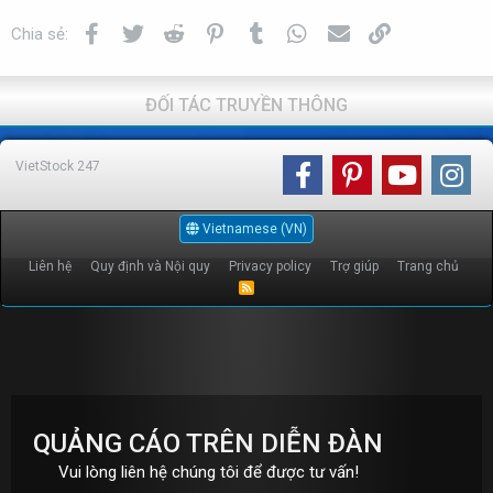
Facebook
Twitter
Reddit
Pinterest
Tumblr
WhatsApp
Email
Link
Chia sẻ:
ĐỐI TÁC TRUYỀN THÔNG
VietStock
247
Vietnamese (VN)
Liên hệ
Quy định và Nội quy
Privacy policy
Trợ giúp
Trang chủ
R
S
S
QUẢNG CÁO TRÊN DIỄN ĐÀN
Vui lòng liên hệ chúng tôi để được tư vấn!