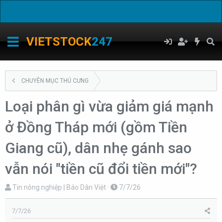
C
VIETSTOCK
247
CHUYÊN MỤC THÚ CƯNG
Loại phân gì vừa giảm giá mạnh
ở Đồng Tháp mới (gồm Tiền
Giang cũ), dân nhẹ gánh sao
vẫn nói "tiền cũ đổi tiền mới"?
T
N
Tin nông nghiệp | Báo Dân Việt
7/7/26
h
g
r
à
7/7/26
e
y