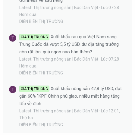
Guinness về sầu riêng
Latest: Thị trường nông sản | Báo Dân Việt
Lúc 07:28
Hôm qua
DIỄN BIẾN THỊ TRƯỜNG
Xuất khẩu rau quả Việt Nam sang
GIÁ THỊ TRƯỜNG
T
Trung Quốc đã vượt 5,5 tỷ USD, dư địa tăng trưởng
còn rất lớn, quả ngon nào bán thêm?
Latest: Thị trường nông sản | Báo Dân Việt
Lúc 07:28
Hôm qua
DIỄN BIẾN THỊ TRƯỜNG
Xuất khẩu nông sản 42,8 tỷ USD, đạt
GIÁ THỊ TRƯỜNG
T
gần 60% "KPI" Chính phủ giao, nhiều mặt hàng tăng
tốc về đích
Latest: Thị trường nông sản | Báo Dân Việt
Lúc 12:01,
Thứ ba
DIỄN BIẾN THỊ TRƯỜNG