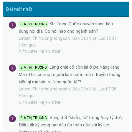
Bài mới nhất
Khi Trung Quốc chuyển sang tiêu
GIÁ THỊ TRƯỜNG
T
dùng nội địa: Cơ hội nào cho ngành sắn?
Latest: Thị trường nông sản | Báo Dân Việt
Lúc 12:01
Hôm qua
DIỄN BIẾN THỊ TRƯỜNG
Làng chài cổ còn lại ở Đà Nẵng-làng
GIÁ THỊ TRƯỜNG
T
Mân Thái có một người làm nước mắm truyền thống
kiểu gì mà bán ra "chợ quốc tế"?
Latest: Thị trường nông sản | Báo Dân Việt
Lúc 07:28
Hôm qua
DIỄN BIẾN THỊ TRƯỜNG
Vùng đất "khổng lồ" trồng "cây tỷ đô",
GIÁ THỊ TRƯỜNG
T
Đắk Lắk kỳ vọng tạo dấu ấn toàn cầu với kỷ lục