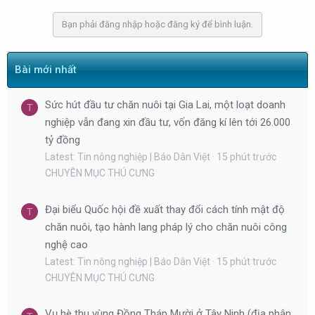
b
Bạn phải đăng nhập hoặc đăng ký để bình luận.
y
Bài mới nhất
Sức hút đầu tư chăn nuôi tại Gia Lai, một loạt doanh
T
nghiệp vẫn đang xin đầu tư, vốn đăng kí lên tới 26.000
tỷ đồng
Latest: Tin nông nghiệp | Báo Dân Việt
15 phút trước
CHUYÊN MỤC THÚ CƯNG
Đại biểu Quốc hội đề xuất thay đổi cách tính mật độ
T
chăn nuôi, tạo hành lang pháp lý cho chăn nuôi công
nghệ cao
Latest: Tin nông nghiệp | Báo Dân Việt
15 phút trước
CHUYÊN MỤC THÚ CƯNG
Vụ hè thu vùng Đồng Tháp Mười ở Tây Ninh (địa phận