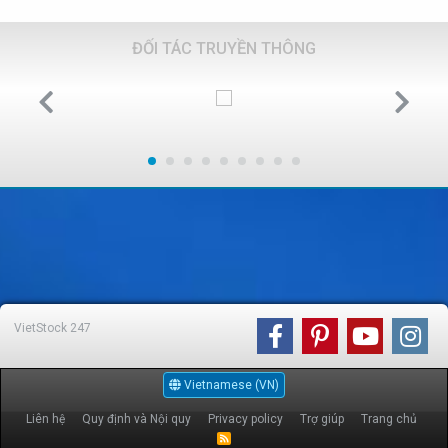
ĐỐI TÁC TRUYỀN THÔNG
VietStock
247
Vietnamese (VN)
Liên hệ
Quy định và Nội quy
Privacy policy
Trợ giúp
Trang chủ
R