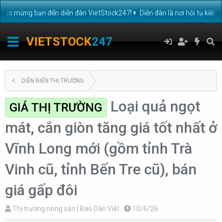
 mừng bạn đến diễn đàn VietStock247!
Diễn đàn là nơi hội tụ kiến t
VIETSTOCK
247
DIỄN BIẾN THỊ TRƯỜNG
Loại quả ngọt
GIÁ THỊ TRƯỜNG
mát, cắn giòn tăng giá tốt nhất ở
Vĩnh Long mới (gồm tỉnh Trà
Vinh cũ, tỉnh Bến Tre cũ), bán
giá gấp đôi
T
N
Thị trường nông sản | Báo Dân Việt
10/6/26
h
g