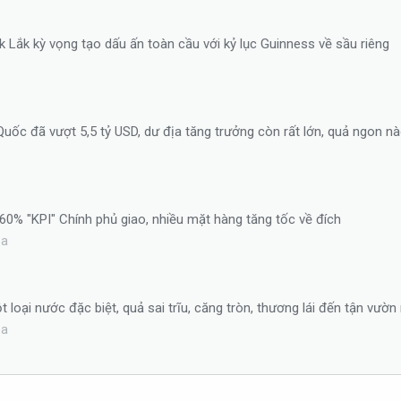
ắk Lắk kỳ vọng tạo dấu ấn toàn cầu với kỷ lục Guinness về sầu riêng
uốc đã vượt 5,5 tỷ USD, dư địa tăng trưởng còn rất lớn, quả ngon 
60% "KPI" Chính phủ giao, nhiều mặt hàng tăng tốc về đích
ba
oại nước đặc biệt, quả sai trĩu, căng tròn, thương lái đến tận vườ
ba