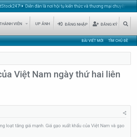
!
Diễn đàn là nơi hội tụ kiến thức và thương mại chuyên ngành chăn nuô
THÀNH VIÊN
UP ẢNH
ĐĂNG NHẬP
ĐĂNG KÝ
BÀI VIẾT MỚI
TÌM CHỦ ĐỀ
ủa Việt Nam ngày thứ hai liên
ồng loạt tăng giá mạnh. Giá gạo xuất khẩu của Việt Nam và gạo