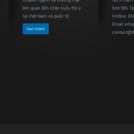
chuyên ngành và thương mại
56/5 Trần 
liên quan đến chăn nuôi, thú y
Sơn Nhì, T
tại Việt Nam và quốc tế.
Hotline: 0
Email: inf
Xem thêm!
contact@t