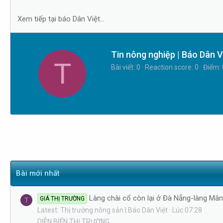
s
i
t
Xem tiếp tại báo Dân Việt...
a
r
t
W
Tin nông nghiệp | Báo Dân V
T
e
r
Bài viết
0
Reaction score
0
Điểm
r
i
t
t
e
n
b
y
Bài mới nhất
Làng chài cổ còn lại ở Đà Nẵng-làng Mâ
GIÁ THỊ TRƯỜNG
T
Latest: Thị trường nông sản | Báo Dân Việt
Lúc 07:28
DIỄN BIẾN THỊ TRƯỜNG