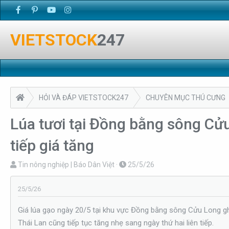
VIETSTOCK
247
HỎI VÀ ĐÁP VIETSTOCK247
CHUYÊN MỤC THÚ CƯNG
Lúa tươi tại Đồng bằng sông Cửu
tiếp giá tăng
T
N
Tin nông nghiệp | Báo Dân Việt
25/5/26
h
g
r
à
25/5/26
e
y
Giá lúa gạo ngày 20/5 tại khu vực Đồng bằng sông Cửu Long ghi
a
g
Thái Lan cũng tiếp tục tăng nhẹ sang ngày thứ hai liên tiếp.
d
ử