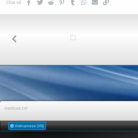
Facebook
Twitter
Reddit
Pinterest
Tumblr
WhatsApp
Email
Link
Chia sẻ:
VietStock
247
Vietnamese (VN)