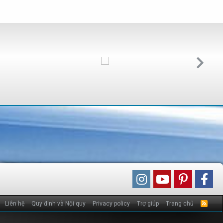
Liên hệ
Quy định và Nội quy
Privacy policy
Trợ giúp
Trang chủ
R
S
S