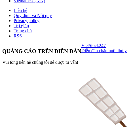
Vietnamese (VN)
Liên hệ
Quy định và Nội quy
Privacy policy
Trợ giúp
Trang chủ
RSS
VietStock
247
Diễn đàn chăn nuôi thú y
QUẢNG CÁO TRÊN DIỄN ĐÀN
Vui lòng liên hệ chúng tôi để được tư vấn!