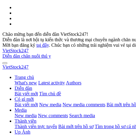
Chào mừng bạn đến diễn đàn VietStock247!
Diễn đàn là nơi hội tụ kiến thức và thương mại chuyên ngành chăn n
Mời bạn đăng ký
tại đây
. Chúc bạn có những trải nghiệm vui vẻ tại d
VietStock
247
Diễn đàn chăn nuôi thú y
VietStock
247
Trang chủ
What's new
Latest activity
Authors
Diễn đàn
Bài viết mới
Tìm chủ đề
Có gì mới
Bài viết mới
New media
New media comments
Bài mới trên hồ
Media
New media
New comments
Search media
Thành viên
Thành viên trực tuyến
Bài mới trên hồ sơ
Tìm trong hồ sơ cá n
Up Ảnh