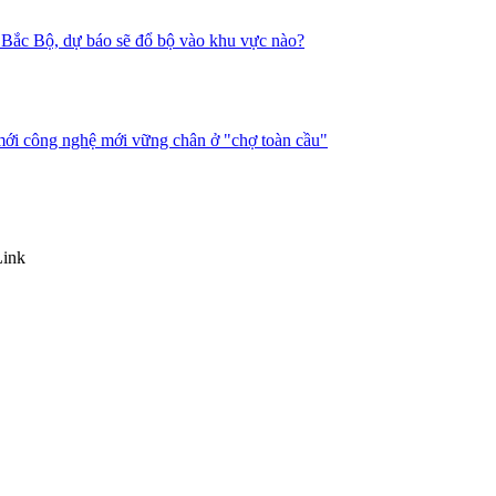
nh Bắc Bộ, dự báo sẽ đổ bộ vào khu vực nào?
mới công nghệ mới vững chân ở "chợ toàn cầu"
Link