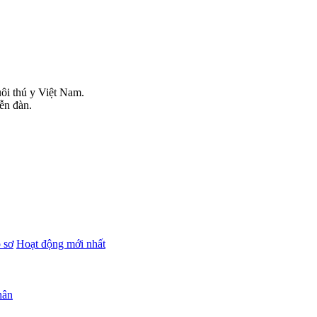
uôi thú y Việt Nam.
iễn đàn.
 sơ
Hoạt động mới nhất
hân