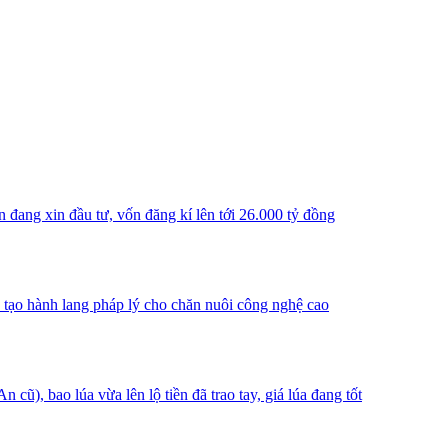
n đang xin đầu tư, vốn đăng kí lên tới 26.000 tỷ đồng
, tạo hành lang pháp lý cho chăn nuôi công nghệ cao
), bao lúa vừa lên lộ tiền đã trao tay, giá lúa đang tốt