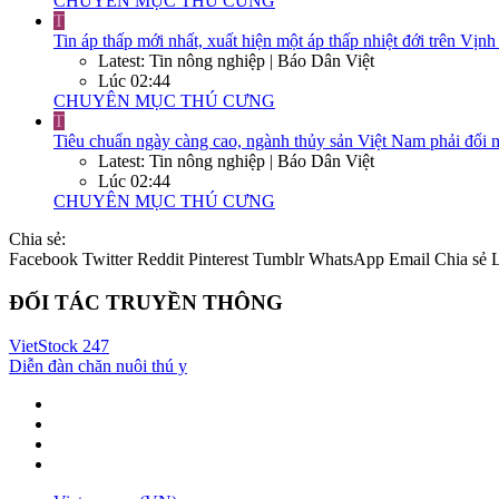
CHUYÊN MỤC THÚ CƯNG
T
Tin áp thấp mới nhất, xuất hiện một áp thấp nhiệt đới trên Vị
Latest: Tin nông nghiệp | Báo Dân Việt
Lúc 02:44
CHUYÊN MỤC THÚ CƯNG
T
Tiêu chuẩn ngày càng cao, ngành thủy sản Việt Nam phải đổi 
Latest: Tin nông nghiệp | Báo Dân Việt
Lúc 02:44
CHUYÊN MỤC THÚ CƯNG
Chia sẻ:
Facebook
Twitter
Reddit
Pinterest
Tumblr
WhatsApp
Email
Chia sẻ
ĐỐI TÁC TRUYỀN THÔNG
VietStock
247
Diễn đàn chăn nuôi thú y