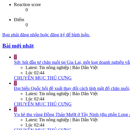
Reaction score
0
Điểm
0
Bạn phải đăng nhập hoặc đăng ký để bình luận.
Bài mới nhất
T
Sức hút đầu tư chăn nuôi tại Gia Lai, một loạt doanh nghiệp vẫ
Latest: Tin nông nghiệp | Báo Dân Việt
Lúc 02:44
CHUYÊN MỤC THÚ CƯNG
T
Đại biểu Quốc hội đề xuất thay đổi cách tính mật độ chăn nuôi
Latest: Tin nông nghiệp | Báo Dân Việt
Lúc 02:44
CHUYÊN MỤC THÚ CƯNG
T
Vụ hè thu vùng Đồng Tháp Mười ở Tây Ninh (địa phận Long An cũ
Latest: Tin nông nghiệp | Báo Dân Việt
Lúc 02:44