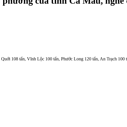
, phường của tỉnh Cà Mau, nghe c
 Quới 108 tấn, Vĩnh Lộc 100 tấn, Phước Long 120 tấn, An Trạch 100 t