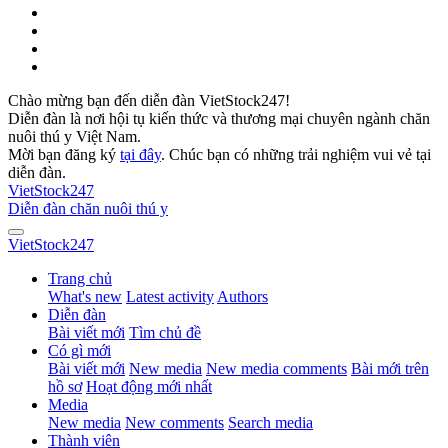
Chào mừng bạn đến diễn đàn VietStock247!
Diễn đàn là nơi hội tụ kiến thức và thương mại chuyên ngành chăn
nuôi thú y Việt Nam.
Mời bạn đăng ký
tại đây
. Chúc bạn có những trải nghiệm vui vẻ tại
diễn đàn.
VietStock
247
Diễn đàn chăn nuôi thú y
VietStock
247
Trang chủ
What's new
Latest activity
Authors
Diễn đàn
Bài viết mới
Tìm chủ đề
Có gì mới
Bài viết mới
New media
New media comments
Bài mới trên
hồ sơ
Hoạt động mới nhất
Media
New media
New comments
Search media
Thành viên