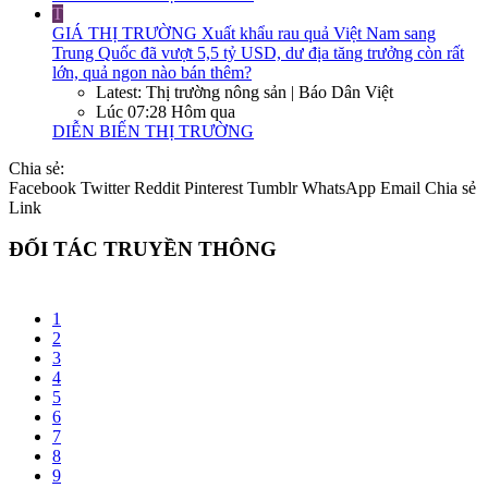
T
GIÁ THỊ TRƯỜNG
Xuất khẩu rau quả Việt Nam sang
Trung Quốc đã vượt 5,5 tỷ USD, dư địa tăng trưởng còn rất
lớn, quả ngon nào bán thêm?
Latest: Thị trường nông sản | Báo Dân Việt
Lúc 07:28 Hôm qua
DIỄN BIẾN THỊ TRƯỜNG
Chia sẻ:
Facebook
Twitter
Reddit
Pinterest
Tumblr
WhatsApp
Email
Chia sẻ
Link
ĐỐI TÁC TRUYỀN THÔNG
1
2
3
4
5
6
7
8
9