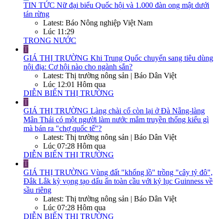
TIN TỨC
Nữ đại biểu Quốc hội và 1.000 đàn ong mật dưới
tán rừng
Latest: Báo Nông nghiệp Việt Nam
Lúc 11:29
TRONG NƯỚC
T
GIÁ THỊ TRƯỜNG
Khi Trung Quốc chuyển sang tiêu dùng
nội địa: Cơ hội nào cho ngành sắn?
Latest: Thị trường nông sản | Báo Dân Việt
Lúc 12:01 Hôm qua
DIỄN BIẾN THỊ TRƯỜNG
T
GIÁ THỊ TRƯỜNG
Làng chài cổ còn lại ở Đà Nẵng-làng
Mân Thái có một người làm nước mắm truyền thống kiểu gì
mà bán ra "chợ quốc tế"?
Latest: Thị trường nông sản | Báo Dân Việt
Lúc 07:28 Hôm qua
DIỄN BIẾN THỊ TRƯỜNG
T
GIÁ THỊ TRƯỜNG
Vùng đất "khổng lồ" trồng "cây tỷ đô",
Đắk Lắk kỳ vọng tạo dấu ấn toàn cầu với kỷ lục Guinness về
sầu riêng
Latest: Thị trường nông sản | Báo Dân Việt
Lúc 07:28 Hôm qua
DIỄN BIẾN THỊ TRƯỜNG