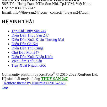
56/5 Trần Hưng Đạo, P.Tân Sơn Nhì, Tp.HCM, Việt Nam.
Hotline: 034 9977247
Email: info@thuysan247.com - contact@thuysan247.com
HỆ SINH THÁI
Tạp Chí Thủy Sản 247
Diễn Đàn Thủy Sản 247
Diễn Đàn Xuất Khẩu Thương Mại
Diễn Đàn Cá Koi
Diễn Đàn Thú Cưng
Chợ Đầu Mối 247
Diễn Đàn Xuất Nhập Khẩu
Việc Làm Thủy Sản
Truy Xuất Nguồn Gốc
®
Community platform by XenForo
© 2010-2022 XenForo Ltd.
Hệ sinh thái truyền thông
THỦY SẢN 247
|
Xenforo theme by Nulumia ©2016-2026
Top