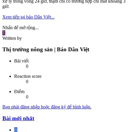
xử lý trong vòng 24 giờ, thậm chí có trường hợp chỉ mất khoảng 3
giờ.
Xem tiếp tại báo Dân Việt...
Nhấn để mở rộng...
T
Written by
Thị trường nông sản | Báo Dân Việt
Bài viết
0
Reaction score
0
Điểm
0
Bạn phải đăng nhập hoặc đăng ký để bình luận.
Bài mới nhất
B