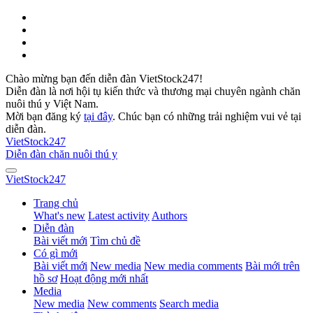
Chào mừng bạn đến diễn đàn VietStock247!
Diễn đàn là nơi hội tụ kiến thức và thương mại chuyên ngành chăn
nuôi thú y Việt Nam.
Mời bạn đăng ký
tại đây
. Chúc bạn có những trải nghiệm vui vẻ tại
diễn đàn.
VietStock
247
Diễn đàn chăn nuôi thú y
VietStock
247
Trang chủ
What's new
Latest activity
Authors
Diễn đàn
Bài viết mới
Tìm chủ đề
Có gì mới
Bài viết mới
New media
New media comments
Bài mới trên
hồ sơ
Hoạt động mới nhất
Media
New media
New comments
Search media