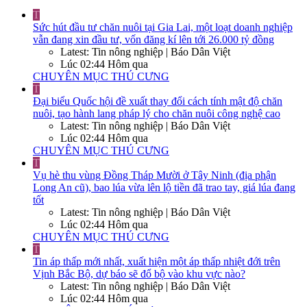
T
Sức hút đầu tư chăn nuôi tại Gia Lai, một loạt doanh nghiệp
vẫn đang xin đầu tư, vốn đăng kí lên tới 26.000 tỷ đồng
Latest: Tin nông nghiệp | Báo Dân Việt
Lúc 02:44 Hôm qua
CHUYÊN MỤC THÚ CƯNG
T
Đại biểu Quốc hội đề xuất thay đổi cách tính mật độ chăn
nuôi, tạo hành lang pháp lý cho chăn nuôi công nghệ cao
Latest: Tin nông nghiệp | Báo Dân Việt
Lúc 02:44 Hôm qua
CHUYÊN MỤC THÚ CƯNG
T
Vụ hè thu vùng Đồng Tháp Mười ở Tây Ninh (địa phận
Long An cũ), bao lúa vừa lên lộ tiền đã trao tay, giá lúa đang
tốt
Latest: Tin nông nghiệp | Báo Dân Việt
Lúc 02:44 Hôm qua
CHUYÊN MỤC THÚ CƯNG
T
Tin áp thấp mới nhất, xuất hiện một áp thấp nhiệt đới trên
Vịnh Bắc Bộ, dự báo sẽ đổ bộ vào khu vực nào?
Latest: Tin nông nghiệp | Báo Dân Việt
Lúc 02:44 Hôm qua