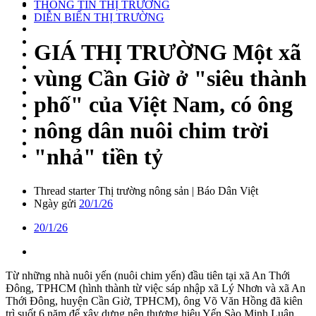
THÔNG TIN THỊ TRƯỜNG
DIỄN BIẾN THỊ TRƯỜNG
GIÁ THỊ TRƯỜNG
Một xã
vùng Cần Giờ ở "siêu thành
phố" của Việt Nam, có ông
nông dân nuôi chim trời
"nhả" tiền tỷ
Thread starter
Thị trường nông sản | Báo Dân Việt
Ngày gửi
20/1/26
20/1/26
Từ những nhà nuôi yến (nuôi chim yến) đầu tiên tại xã An Thới
Đông, TPHCM (hình thành từ việc sáp nhập xã Lý Nhơn và xã An
Thới Đông, huyện Cần Giờ, TPHCM), ông Võ Văn Hồng đã kiên
trì suốt 6 năm để xây dựng nên thương hiệu Yến Sào Minh Luân.