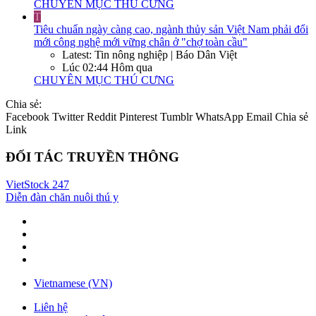
CHUYÊN MỤC THÚ CƯNG
T
Tiêu chuẩn ngày càng cao, ngành thủy sản Việt Nam phải đổi
mới công nghệ mới vững chân ở "chợ toàn cầu"
Latest: Tin nông nghiệp | Báo Dân Việt
Lúc 02:44 Hôm qua
CHUYÊN MỤC THÚ CƯNG
Chia sẻ:
Facebook
Twitter
Reddit
Pinterest
Tumblr
WhatsApp
Email
Chia sẻ
Link
ĐỐI TÁC TRUYỀN THÔNG
VietStock
247
Diễn đàn chăn nuôi thú y
Vietnamese (VN)
Liên hệ