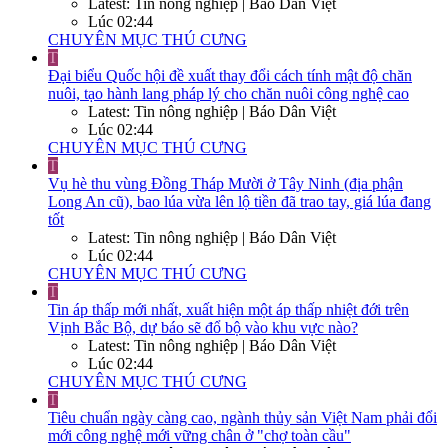
Latest: Tin nông nghiệp | Báo Dân Việt
Lúc 02:44
CHUYÊN MỤC THÚ CƯNG
T
Đại biểu Quốc hội đề xuất thay đổi cách tính mật độ chăn
nuôi, tạo hành lang pháp lý cho chăn nuôi công nghệ cao
Latest: Tin nông nghiệp | Báo Dân Việt
Lúc 02:44
CHUYÊN MỤC THÚ CƯNG
T
Vụ hè thu vùng Đồng Tháp Mười ở Tây Ninh (địa phận
Long An cũ), bao lúa vừa lên lộ tiền đã trao tay, giá lúa đang
tốt
Latest: Tin nông nghiệp | Báo Dân Việt
Lúc 02:44
CHUYÊN MỤC THÚ CƯNG
T
Tin áp thấp mới nhất, xuất hiện một áp thấp nhiệt đới trên
Vịnh Bắc Bộ, dự báo sẽ đổ bộ vào khu vực nào?
Latest: Tin nông nghiệp | Báo Dân Việt
Lúc 02:44
CHUYÊN MỤC THÚ CƯNG
T
Tiêu chuẩn ngày càng cao, ngành thủy sản Việt Nam phải đổi
mới công nghệ mới vững chân ở "chợ toàn cầu"