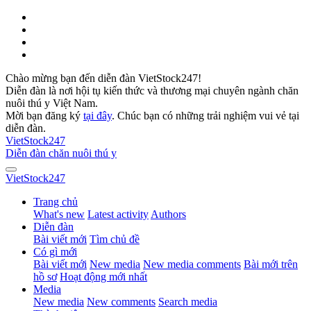
Chào mừng bạn đến diễn đàn VietStock247!
Diễn đàn là nơi hội tụ kiến thức và thương mại chuyên ngành chăn
nuôi thú y Việt Nam.
Mời bạn đăng ký
tại đây
. Chúc bạn có những trải nghiệm vui vẻ tại
diễn đàn.
VietStock
247
Diễn đàn chăn nuôi thú y
VietStock
247
Trang chủ
What's new
Latest activity
Authors
Diễn đàn
Bài viết mới
Tìm chủ đề
Có gì mới
Bài viết mới
New media
New media comments
Bài mới trên
hồ sơ
Hoạt động mới nhất
Media
New media
New comments
Search media