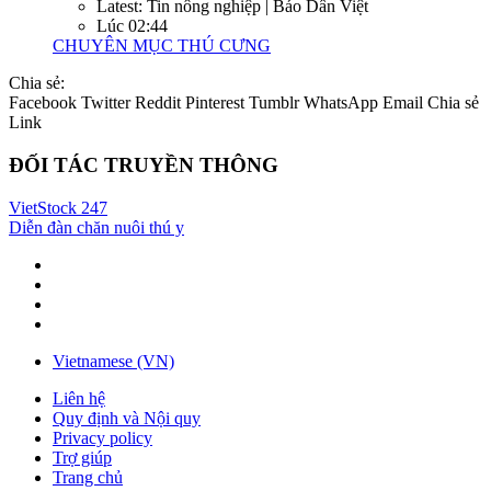
Latest: Tin nông nghiệp | Báo Dân Việt
Lúc 02:44
CHUYÊN MỤC THÚ CƯNG
Chia sẻ:
Facebook
Twitter
Reddit
Pinterest
Tumblr
WhatsApp
Email
Chia sẻ
Link
ĐỐI TÁC TRUYỀN THÔNG
VietStock
247
Diễn đàn chăn nuôi thú y
Vietnamese (VN)
Liên hệ
Quy định và Nội quy
Privacy policy
Trợ giúp
Trang chủ