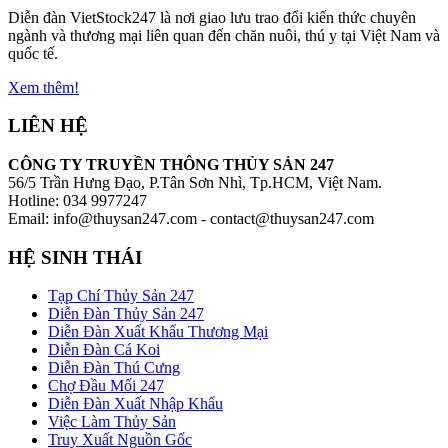
Diễn đàn VietStock247 là nơi giao lưu trao đổi kiến thức chuyên
ngành và thương mại liên quan đến chăn nuôi, thú y tại Việt Nam và
quốc tế.
Xem thêm!
LIÊN HỆ
CÔNG TY TRUYỀN THÔNG THỦY SẢN 247
56/5 Trần Hưng Đạo, P.Tân Sơn Nhì, Tp.HCM, Việt Nam.
Hotline: 034 9977247
Email: info@thuysan247.com - contact@thuysan247.com
HỆ SINH THÁI
Tạp Chí Thủy Sản 247
Diễn Đàn Thủy Sản 247
Diễn Đàn Xuất Khẩu Thương Mại
Diễn Đàn Cá Koi
Diễn Đàn Thú Cưng
Chợ Đầu Mối 247
Diễn Đàn Xuất Nhập Khẩu
Việc Làm Thủy Sản
Truy Xuất Nguồn Gốc