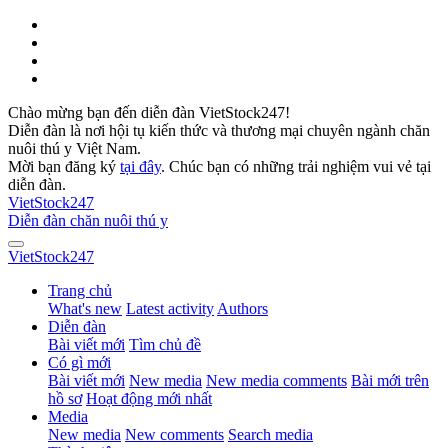
Chào mừng bạn đến diễn đàn VietStock247!
Diễn đàn là nơi hội tụ kiến thức và thương mại chuyên ngành chăn
nuôi thú y Việt Nam.
Mời bạn đăng ký
tại đây
. Chúc bạn có những trải nghiệm vui vẻ tại
diễn đàn.
VietStock
247
Diễn đàn chăn nuôi thú y
VietStock
247
Trang chủ
What's new
Latest activity
Authors
Diễn đàn
Bài viết mới
Tìm chủ đề
Có gì mới
Bài viết mới
New media
New media comments
Bài mới trên
hồ sơ
Hoạt động mới nhất
Media
New media
New comments
Search media