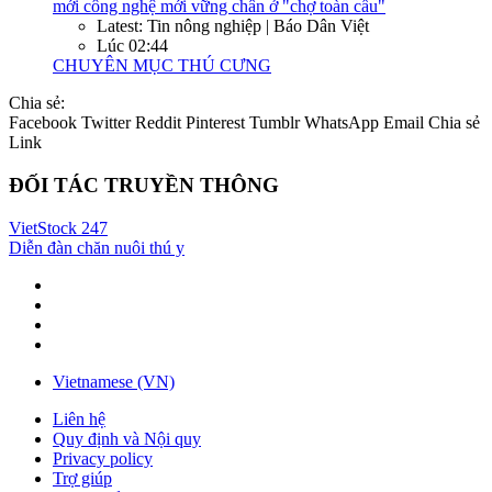
mới công nghệ mới vững chân ở "chợ toàn cầu"
Latest: Tin nông nghiệp | Báo Dân Việt
Lúc 02:44
CHUYÊN MỤC THÚ CƯNG
Chia sẻ:
Facebook
Twitter
Reddit
Pinterest
Tumblr
WhatsApp
Email
Chia sẻ
Link
ĐỐI TÁC TRUYỀN THÔNG
VietStock
247
Diễn đàn chăn nuôi thú y
Vietnamese (VN)
Liên hệ
Quy định và Nội quy
Privacy policy
Trợ giúp