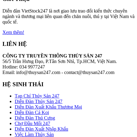
Diễn đàn VietStock247 là nơi giao lưu trao đổi kiến thức chuyên
ngành và thương mại liên quan đến chăn nuôi, thú y tại Việt Nam và
quốc tế.
Xem thêm!
LIÊN HỆ
CÔNG TY TRUYỀN THÔNG THỦY SẢN 247
56/5 Trần Hưng Đạo, P.Tân Sơn Nhì, Tp.HCM, Việt Nam.
Hotline: 034 9977247
Email: info@thuysan247.com - contact@thuysan247.com
HỆ SINH THÁI
Tạp Chí Thủy Sản 247
Diễn Đàn Thủy Sản 247
Diễn Đàn Xuất Khẩu Thương Mại
Diễn Đàn Cá Koi
Diễn Đàn Thú Cưng
Chợ Đầu Mối 247
Diễn Đàn Xuất Nhập Khẩu
Việc Làm Thủy Sản