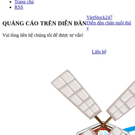
Trang chủ
RSS
VietStock
247
Diễn đàn chăn nuôi thú
QUẢNG CÁO TRÊN DIỄN ĐÀN
y
Vui lòng liên hệ chúng tôi để được tư vấn!
Liên hệ