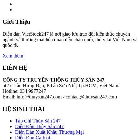
Giới Thiệu
Diễn đàn VietStock247 là nơi giao lưu trao đổi kiến thức chuyên
ngành và thương mại liên quan đến chăn nuôi, thú y tại Việt Nam và
quốc tế.
Xem thêm!
LIÊN HỆ
CÔNG TY TRUYỀN THÔNG THỦY SẢN 247
56/5 Trần Hưng Đạo, P.Tân Sơn Nhì, Tp.HCM, Việt Nam.
Hotline: 034 9977247
Email: info@thuysan247.com - contact@thuysan247.com
HỆ SINH THÁI
Tạp Chí Thủy Sản 247
Diễn Đàn Thủy Sản 247
Diễn Đàn Xuất Khẩu Thương Mại
Diễn Đàn Cá Koi