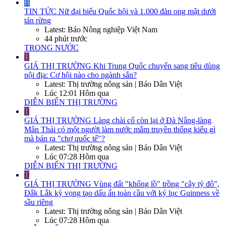
B
TIN TỨC
Nữ đại biểu Quốc hội và 1.000 đàn ong mật dưới
tán rừng
Latest: Báo Nông nghiệp Việt Nam
44 phút trước
TRONG NƯỚC
T
GIÁ THỊ TRƯỜNG
Khi Trung Quốc chuyển sang tiêu dùng
nội địa: Cơ hội nào cho ngành sắn?
Latest: Thị trường nông sản | Báo Dân Việt
Lúc 12:01 Hôm qua
DIỄN BIẾN THỊ TRƯỜNG
T
GIÁ THỊ TRƯỜNG
Làng chài cổ còn lại ở Đà Nẵng-làng
Mân Thái có một người làm nước mắm truyền thống kiểu gì
mà bán ra "chợ quốc tế"?
Latest: Thị trường nông sản | Báo Dân Việt
Lúc 07:28 Hôm qua
DIỄN BIẾN THỊ TRƯỜNG
T
GIÁ THỊ TRƯỜNG
Vùng đất "khổng lồ" trồng "cây tỷ đô",
Đắk Lắk kỳ vọng tạo dấu ấn toàn cầu với kỷ lục Guinness về
sầu riêng
Latest: Thị trường nông sản | Báo Dân Việt
Lúc 07:28 Hôm qua