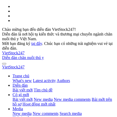
Chào mừng bạn đến diễn đàn VietStock247!
Diễn đàn là nơi hội tụ kiến thức và thương mại chuyên ngành chăn
nuôi thú y Việt Nam.
Mời bạn đăng ký
tại đây
. Chúc bạn có những trải nghiệm vui vẻ tại
diễn đàn.
VietStock
247
Diễn đàn chăn nuôi thú y
VietStock
247
Trang chủ
What's new
Latest activity
Authors
Diễn đàn
Bài viết mới
Tìm chủ đề
Có gì mới
Bài viết mới
New media
New media comments
Bài mới trên
hồ sơ
Hoạt động mới nhất
Media
New media
New comments
Search media