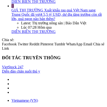
DIỄN BIẾN THỊ TRƯỜNG
T
GIÁ THỊ TRƯỜNG
Xuất khẩu rau quả Việt Nam sang
Trung Quốc đã vượt 5,5 tỷ USD, dư địa tăng trưởng còn rất
lớn, quả ngon nào bán thêm?
Latest: Thị trường nông sản | Báo Dân Việt
Lúc 07:28 Hôm qua
DIỄN BIẾN THỊ TRƯỜNG
Chia sẻ:
Facebook
Twitter
Reddit
Pinterest
Tumblr
WhatsApp
Email
Chia sẻ
Link
ĐỐI TÁC TRUYỀN THÔNG
VietStock
247
Diễn đàn chăn nuôi thú y
Vietnamese (VN)