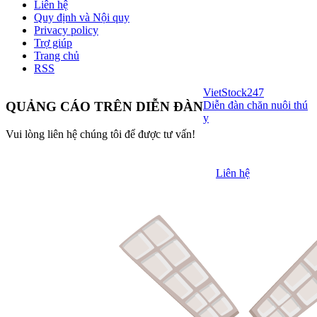
Liên hệ
Quy định và Nội quy
Privacy policy
Trợ giúp
Trang chủ
RSS
VietStock
247
Diễn đàn chăn nuôi thú
QUẢNG CÁO TRÊN DIỄN ĐÀN
y
Vui lòng liên hệ chúng tôi để được tư vấn!
Liên hệ