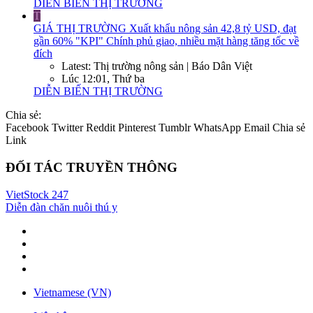
DIỄN BIẾN THỊ TRƯỜNG
T
GIÁ THỊ TRƯỜNG
Xuất khẩu nông sản 42,8 tỷ USD, đạt
gần 60% "KPI" Chính phủ giao, nhiều mặt hàng tăng tốc về
đích
Latest: Thị trường nông sản | Báo Dân Việt
Lúc 12:01, Thứ ba
DIỄN BIẾN THỊ TRƯỜNG
Chia sẻ:
Facebook
Twitter
Reddit
Pinterest
Tumblr
WhatsApp
Email
Chia sẻ
Link
ĐỐI TÁC TRUYỀN THÔNG
VietStock
247
Diễn đàn chăn nuôi thú y
Vietnamese (VN)