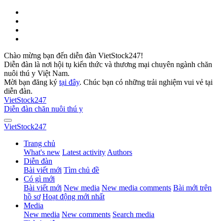
Chào mừng bạn đến diễn đàn VietStock247!
Diễn đàn là nơi hội tụ kiến thức và thương mại chuyên ngành chăn
nuôi thú y Việt Nam.
Mời bạn đăng ký
tại đây
. Chúc bạn có những trải nghiệm vui vẻ tại
diễn đàn.
VietStock
247
Diễn đàn chăn nuôi thú y
VietStock
247
Trang chủ
What's new
Latest activity
Authors
Diễn đàn
Bài viết mới
Tìm chủ đề
Có gì mới
Bài viết mới
New media
New media comments
Bài mới trên
hồ sơ
Hoạt động mới nhất
Media
New media
New comments
Search media