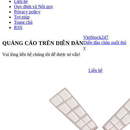
Liên hệ
Quy định và Nội quy
Privacy policy
Trợ giúp
Trang chủ
RSS
VietStock
247
Diễn đàn chăn nuôi thú
QUẢNG CÁO TRÊN DIỄN ĐÀN
y
Vui lòng liên hệ chúng tôi để được tư vấn!
Liên hệ