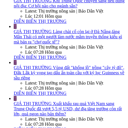
GIÁ THỊ TRƯỜNG
Khi Trung Quốc chuyển sang tiêu dùng
nội địa: Cơ hội nào cho ngành sắn?
Latest: Thị trường nông sản | Báo Dân Việt
Lúc 12:01 Hôm qua
DIỄN BIẾN THỊ TRƯỜNG
T
GIÁ THỊ TRƯỜNG
Làng chài cổ còn lại ở Đà Nẵng-làng
Mân Thái có một người làm nước mắm truyền thống kiểu gì
mà bán ra "chợ quốc tế"?
Latest: Thị trường nông sản | Báo Dân Việt
Lúc 07:28 Hôm qua
DIỄN BIẾN THỊ TRƯỜNG
T
GIÁ THỊ TRƯỜNG
Vùng đất "khổng lồ" trồng "cây tỷ đô",
Đắk Lắk kỳ vọng tạo dấu ấn toàn cầu với kỷ lục Guinness về
sầu riêng
Latest: Thị trường nông sản | Báo Dân Việt
Lúc 07:28 Hôm qua
DIỄN BIẾN THỊ TRƯỜNG
T
GIÁ THỊ TRƯỜNG
Xuất khẩu rau quả Việt Nam sang
Trung Quốc đã vượt 5,5 tỷ USD, dư địa tăng trưởng còn rất
lớn, quả ngon nào bán thêm?
Latest: Thị trường nông sản | Báo Dân Việt
Lúc 07:28 Hôm qua