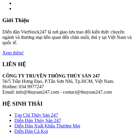
Giới Thiệu
Diễn đàn VietStock247 là nơi giao lưu trao đổi kiến thức chuyên
ngành và thương mại liên quan đến chăn nuôi, thú y tại Việt Nam và
quốc tế.
Xem thêm!
LIÊN HỆ
CÔNG TY TRUYỀN THÔNG THỦY SẢN 247
56/5 Trần Hưng Đạo, P.Tân Sơn Nhì, Tp.HCM, Việt Nam.
Hotline: 034 9977247
Email: info@thuysan247.com - contact@thuysan247.com
HỆ SINH THÁI
Tạp Chí Thủy Sản 247
Diễn Đàn Thủy Sản 247
Diễn Đàn Xuất Khẩu Thương Mại
Diễn Đàn Cá Koi