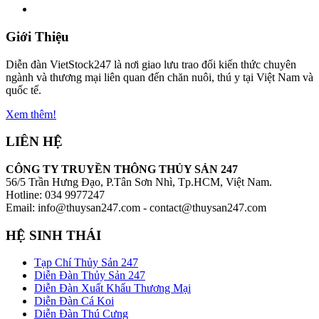
Giới Thiệu
Diễn đàn VietStock247 là nơi giao lưu trao đổi kiến thức chuyên
ngành và thương mại liên quan đến chăn nuôi, thú y tại Việt Nam và
quốc tế.
Xem thêm!
LIÊN HỆ
CÔNG TY TRUYỀN THÔNG THỦY SẢN 247
56/5 Trần Hưng Đạo, P.Tân Sơn Nhì, Tp.HCM, Việt Nam.
Hotline: 034 9977247
Email: info@thuysan247.com - contact@thuysan247.com
HỆ SINH THÁI
Tạp Chí Thủy Sản 247
Diễn Đàn Thủy Sản 247
Diễn Đàn Xuất Khẩu Thương Mại
Diễn Đàn Cá Koi
Diễn Đàn Thú Cưng