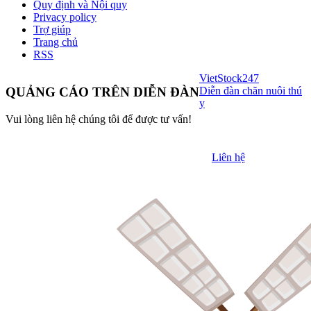
Quy định và Nội quy
Privacy policy
Trợ giúp
Trang chủ
RSS
VietStock
247
Diễn đàn chăn nuôi thú
QUẢNG CÁO TRÊN DIỄN ĐÀN
y
Vui lòng liên hệ chúng tôi để được tư vấn!
Liên hệ