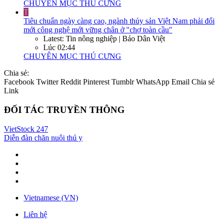
CHUYÊN MỤC THÚ CƯNG
T
Tiêu chuẩn ngày càng cao, ngành thủy sản Việt Nam phải đổi
mới công nghệ mới vững chân ở "chợ toàn cầu"
Latest: Tin nông nghiệp | Báo Dân Việt
Lúc 02:44
CHUYÊN MỤC THÚ CƯNG
Chia sẻ:
Facebook
Twitter
Reddit
Pinterest
Tumblr
WhatsApp
Email
Chia sẻ
Link
ĐỐI TÁC TRUYỀN THÔNG
VietStock
247
Diễn đàn chăn nuôi thú y
Vietnamese (VN)
Liên hệ