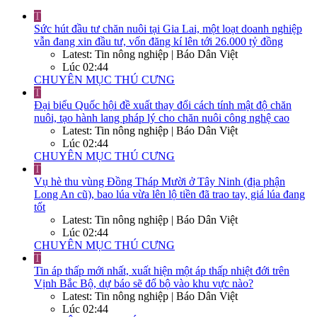
T
Sức hút đầu tư chăn nuôi tại Gia Lai, một loạt doanh nghiệp
vẫn đang xin đầu tư, vốn đăng kí lên tới 26.000 tỷ đồng
Latest: Tin nông nghiệp | Báo Dân Việt
Lúc 02:44
CHUYÊN MỤC THÚ CƯNG
T
Đại biểu Quốc hội đề xuất thay đổi cách tính mật độ chăn
nuôi, tạo hành lang pháp lý cho chăn nuôi công nghệ cao
Latest: Tin nông nghiệp | Báo Dân Việt
Lúc 02:44
CHUYÊN MỤC THÚ CƯNG
T
Vụ hè thu vùng Đồng Tháp Mười ở Tây Ninh (địa phận
Long An cũ), bao lúa vừa lên lộ tiền đã trao tay, giá lúa đang
tốt
Latest: Tin nông nghiệp | Báo Dân Việt
Lúc 02:44
CHUYÊN MỤC THÚ CƯNG
T
Tin áp thấp mới nhất, xuất hiện một áp thấp nhiệt đới trên
Vịnh Bắc Bộ, dự báo sẽ đổ bộ vào khu vực nào?
Latest: Tin nông nghiệp | Báo Dân Việt
Lúc 02:44