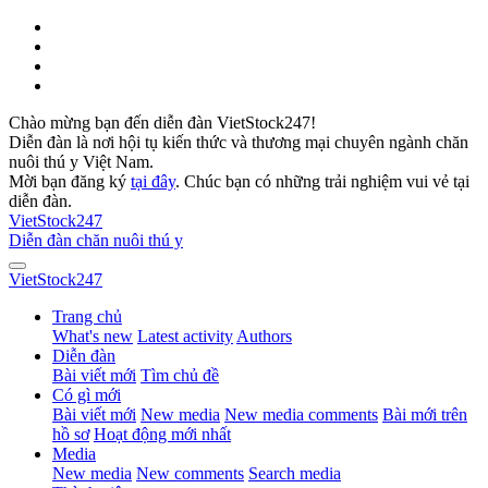
Chào mừng bạn đến diễn đàn VietStock247!
Diễn đàn là nơi hội tụ kiến thức và thương mại chuyên ngành chăn
nuôi thú y Việt Nam.
Mời bạn đăng ký
tại đây
. Chúc bạn có những trải nghiệm vui vẻ tại
diễn đàn.
VietStock
247
Diễn đàn chăn nuôi thú y
VietStock
247
Trang chủ
What's new
Latest activity
Authors
Diễn đàn
Bài viết mới
Tìm chủ đề
Có gì mới
Bài viết mới
New media
New media comments
Bài mới trên
hồ sơ
Hoạt động mới nhất
Media
New media
New comments
Search media