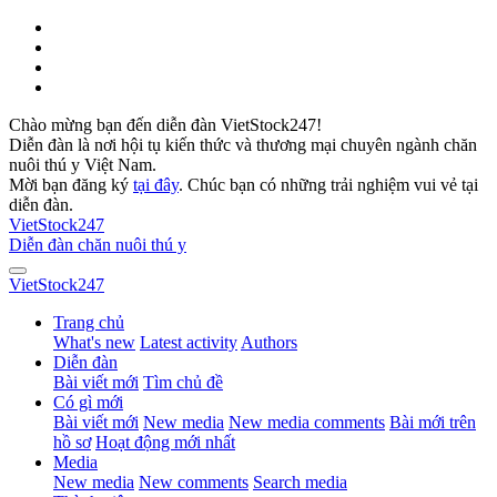
Chào mừng bạn đến diễn đàn VietStock247!
Diễn đàn là nơi hội tụ kiến thức và thương mại chuyên ngành chăn
nuôi thú y Việt Nam.
Mời bạn đăng ký
tại đây
. Chúc bạn có những trải nghiệm vui vẻ tại
diễn đàn.
VietStock
247
Diễn đàn chăn nuôi thú y
VietStock
247
Trang chủ
What's new
Latest activity
Authors
Diễn đàn
Bài viết mới
Tìm chủ đề
Có gì mới
Bài viết mới
New media
New media comments
Bài mới trên
hồ sơ
Hoạt động mới nhất
Media
New media
New comments
Search media