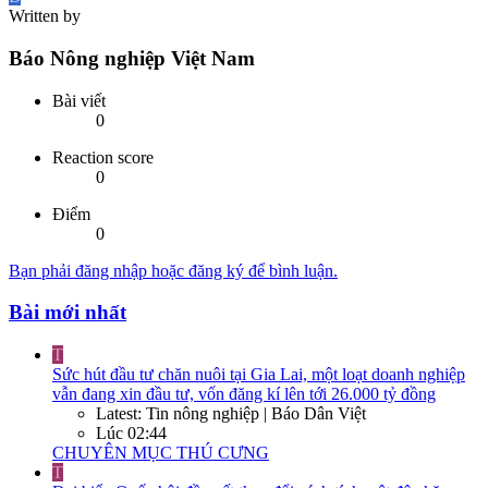
Written by
Báo Nông nghiệp Việt Nam
Bài viết
0
Reaction score
0
Điểm
0
Bạn phải đăng nhập hoặc đăng ký để bình luận.
Bài mới nhất
T
Sức hút đầu tư chăn nuôi tại Gia Lai, một loạt doanh nghiệp
vẫn đang xin đầu tư, vốn đăng kí lên tới 26.000 tỷ đồng
Latest: Tin nông nghiệp | Báo Dân Việt
Lúc 02:44
CHUYÊN MỤC THÚ CƯNG
T