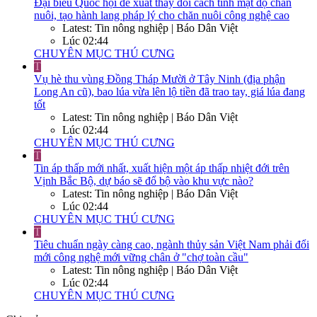
Đại biểu Quốc hội đề xuất thay đổi cách tính mật độ chăn
nuôi, tạo hành lang pháp lý cho chăn nuôi công nghệ cao
Latest: Tin nông nghiệp | Báo Dân Việt
Lúc 02:44
CHUYÊN MỤC THÚ CƯNG
T
Vụ hè thu vùng Đồng Tháp Mười ở Tây Ninh (địa phận
Long An cũ), bao lúa vừa lên lộ tiền đã trao tay, giá lúa đang
tốt
Latest: Tin nông nghiệp | Báo Dân Việt
Lúc 02:44
CHUYÊN MỤC THÚ CƯNG
T
Tin áp thấp mới nhất, xuất hiện một áp thấp nhiệt đới trên
Vịnh Bắc Bộ, dự báo sẽ đổ bộ vào khu vực nào?
Latest: Tin nông nghiệp | Báo Dân Việt
Lúc 02:44
CHUYÊN MỤC THÚ CƯNG
T
Tiêu chuẩn ngày càng cao, ngành thủy sản Việt Nam phải đổi
mới công nghệ mới vững chân ở "chợ toàn cầu"
Latest: Tin nông nghiệp | Báo Dân Việt
Lúc 02:44
CHUYÊN MỤC THÚ CƯNG