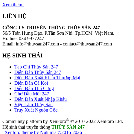
Xem thêm!
LIÊN HỆ
CÔNG TY TRUYỀN THÔNG THỦY SẢN 247
56/5 Trần Hưng Đạo, P.Tân Sơn Nhì, Tp.HCM, Việt Nam.
Hotline: 034 9977247
Email: info@thuysan247.com - contact@thuysan247.com
HỆ SINH THÁI
Tạp Chí Thủy Sản 247
Diễn Đàn Thủy Sản 247
Diễn Đàn Xuất Khẩu Thương Mại
Diễn Đàn Cá Koi
Diễn Đàn Thú Cưng
Chợ Đầu Mối 247
Diễn Đàn Xuất Nhập Khẩu
Việc Làm Thủy Sản
Truy Xuất Nguồn Gốc
®
Community platform by XenForo
© 2010-2022 XenForo Ltd.
Hệ sinh thái truyền thông
THỦY SẢN 247
|
Xenforo theme by Nulumia ©2016-2026