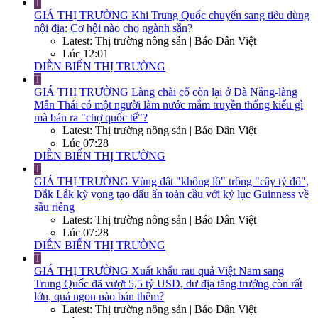
T
GIÁ THỊ TRƯỜNG
Khi Trung Quốc chuyển sang tiêu dùng
nội địa: Cơ hội nào cho ngành sắn?
Latest: Thị trường nông sản | Báo Dân Việt
Lúc 12:01
DIỄN BIẾN THỊ TRƯỜNG
T
GIÁ THỊ TRƯỜNG
Làng chài cổ còn lại ở Đà Nẵng-làng
Mân Thái có một người làm nước mắm truyền thống kiểu gì
mà bán ra "chợ quốc tế"?
Latest: Thị trường nông sản | Báo Dân Việt
Lúc 07:28
DIỄN BIẾN THỊ TRƯỜNG
T
GIÁ THỊ TRƯỜNG
Vùng đất "khổng lồ" trồng "cây tỷ đô",
Đắk Lắk kỳ vọng tạo dấu ấn toàn cầu với kỷ lục Guinness về
sầu riêng
Latest: Thị trường nông sản | Báo Dân Việt
Lúc 07:28
DIỄN BIẾN THỊ TRƯỜNG
T
GIÁ THỊ TRƯỜNG
Xuất khẩu rau quả Việt Nam sang
Trung Quốc đã vượt 5,5 tỷ USD, dư địa tăng trưởng còn rất
lớn, quả ngon nào bán thêm?
Latest: Thị trường nông sản | Báo Dân Việt