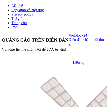
Liên hệ
Quy định và Nội quy
Privacy policy
Trợ giúp
Trang chủ
RSS
VietStock
247
Diễn đàn chăn nuôi thú
QUẢNG CÁO TRÊN DIỄN ĐÀN
y
Vui lòng liên hệ chúng tôi để được tư vấn!
Liên hệ