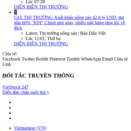
Lúc 07:28
DIỄN BIẾN THỊ TRƯỜNG
T
GIÁ THỊ TRƯỜNG
Xuất khẩu nông sản 42,8 tỷ USD, đạt
gần 60% "KPI" Chính phủ giao, nhiều mặt hàng tăng tốc về
đích
Latest: Thị trường nông sản | Báo Dân Việt
Lúc 12:01, Thứ ba
DIỄN BIẾN THỊ TRƯỜNG
Chia sẻ:
Facebook
Twitter
Reddit
Pinterest
Tumblr
WhatsApp
Email
Chia sẻ
Link
ĐỐI TÁC TRUYỀN THÔNG
VietStock
247
Diễn đàn chăn nuôi thú y
Vietnamese (VN)