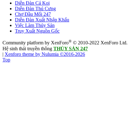
Diễn Đàn Cá Koi
Diễn Đàn Thú Cưng
Chợ Đầu Mối 247
Diễn Đàn Xuất Nhập Khẩu
Việc Làm Thủy Sản
Truy Xuất Nguồn Gốc
®
Community platform by XenForo
© 2010-2022 XenForo Ltd.
Hệ sinh thái truyền thông
THỦY SẢN 247
|
Xenforo theme by Nulumia ©2016-2026
Top