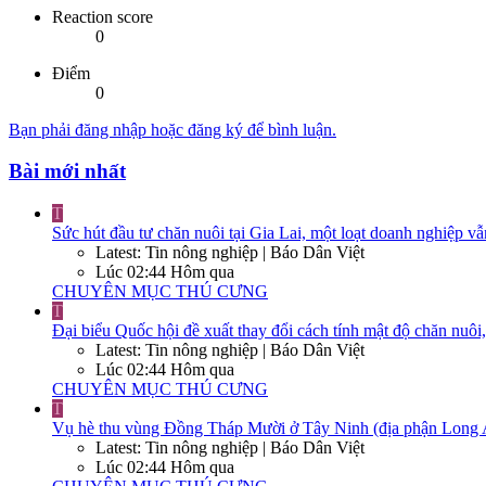
Reaction score
0
Điểm
0
Bạn phải đăng nhập hoặc đăng ký để bình luận.
Bài mới nhất
T
Sức hút đầu tư chăn nuôi tại Gia Lai, một loạt doanh nghiệp vẫ
Latest: Tin nông nghiệp | Báo Dân Việt
Lúc 02:44 Hôm qua
CHUYÊN MỤC THÚ CƯNG
T
Đại biểu Quốc hội đề xuất thay đổi cách tính mật độ chăn nuôi
Latest: Tin nông nghiệp | Báo Dân Việt
Lúc 02:44 Hôm qua
CHUYÊN MỤC THÚ CƯNG
T
Vụ hè thu vùng Đồng Tháp Mười ở Tây Ninh (địa phận Long An cũ
Latest: Tin nông nghiệp | Báo Dân Việt
Lúc 02:44 Hôm qua