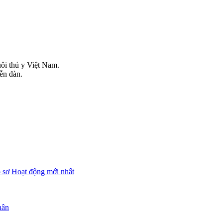
uôi thú y Việt Nam.
iễn đàn.
 sơ
Hoạt động mới nhất
hân