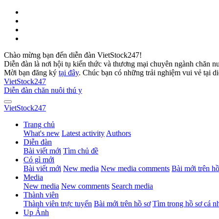
Chào mừng bạn đến diễn đàn VietStock247!
Diễn đàn là nơi hội tụ kiến thức và thương mại chuyên ngành chăn n
Mời bạn đăng ký
tại đây
. Chúc bạn có những trải nghiệm vui vẻ tại d
VietStock
247
Diễn đàn chăn nuôi thú y
VietStock
247
Trang chủ
What's new
Latest activity
Authors
Diễn đàn
Bài viết mới
Tìm chủ đề
Có gì mới
Bài viết mới
New media
New media comments
Bài mới trên hồ
Media
New media
New comments
Search media
Thành viên
Thành viên trực tuyến
Bài mới trên hồ sơ
Tìm trong hồ sơ cá n
Up Ảnh