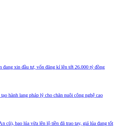
n đang xin đầu tư, vốn đăng kí lên tới 26.000 tỷ đồng
, tạo hành lang pháp lý cho chăn nuôi công nghệ cao
), bao lúa vừa lên lộ tiền đã trao tay, giá lúa đang tốt