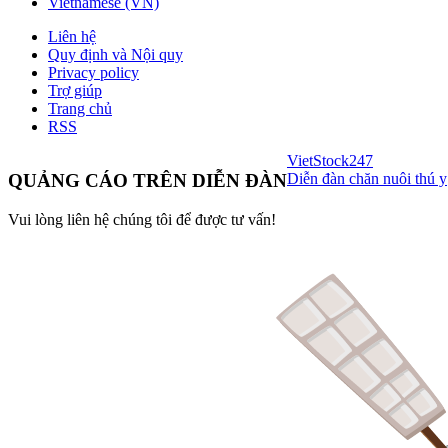
Vietnamese (VN)
Liên hệ
Quy định và Nội quy
Privacy policy
Trợ giúp
Trang chủ
RSS
VietStock
247
Diễn đàn chăn nuôi thú y
QUẢNG CÁO TRÊN DIỄN ĐÀN
Vui lòng liên hệ chúng tôi để được tư vấn!