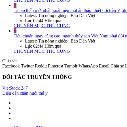
CHUYÊN MỤC THÚ CƯNG
T
Tin áp thấp mới nhất, xuất hiện một áp thấp nhiệt đới trên Vị
Latest: Tin nông nghiệp | Báo Dân Việt
Lúc 02:44 Hôm qua
CHUYÊN MỤC THÚ CƯNG
T
Tiêu chuẩn ngày càng cao, ngành thủy sản Việt Nam phải đổi 
Latest: Tin nông nghiệp | Báo Dân Việt
Lúc 02:44 Hôm qua
CHUYÊN MỤC THÚ CƯNG
Chia sẻ:
Facebook
Twitter
Reddit
Pinterest
Tumblr
WhatsApp
Email
Chia sẻ
ĐỐI TÁC TRUYỀN THÔNG
VietStock
247
Diễn đàn chăn nuôi thú y