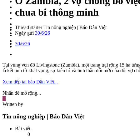
Ở Zambia, 2 vợ chồng bỏ việ
chua bi thông minh
Thread starter
Tin nông nghiệp | Báo Dân Việt
Ngày gửi
30/6/26
30/6/26
Tại vùng ven đô Livingstone (Zambia), một trang trại rộng 15 ha từn
là kết tinh từ khát vọng, sự kiên trì và tinh thần đổi mới của đôi vợ 
Xem tiếp tại báo Dân Việt...
Nhấn để mở rộng...
T
Written by
Tin nông nghiệp | Báo Dân Việt
Bài viết
0