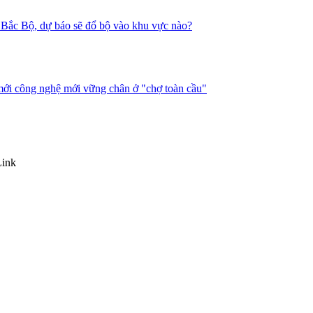
nh Bắc Bộ, dự báo sẽ đổ bộ vào khu vực nào?
mới công nghệ mới vững chân ở "chợ toàn cầu"
Link