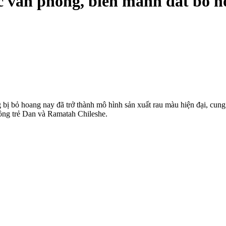
c văn phòng, biến mảnh đất bỏ ho
g bị bỏ hoang nay đã trở thành mô hình sản xuất rau màu hiện đại, cu
chồng trẻ Dan và Ramatah Chileshe.