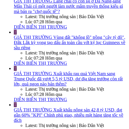
GIÁ THỊ TRƯỜNG
Làng chài cổ còn lại ở Đà Nẵng-làng
Mân Thái có một người làm nước mắm truyền thống kiểu gì
mà bán ra "chợ quốc tế"?
Latest: Thị trường nông sản | Báo Dân Việt
Lúc 07:28 Hôm qua
DIỄN BIẾN THỊ TRƯỜNG
T
GIÁ THỊ TRƯỜNG
Vùng đất "khổng lồ" trồng "cây tỷ đô",
Đắk Lắk kỳ vọng tạo dấu ấn toàn cầu với kỷ lục Guinness về
sầu riêng
Latest: Thị trường nông sản | Báo Dân Việt
Lúc 07:28 Hôm qua
DIỄN BIẾN THỊ TRƯỜNG
T
GIÁ THỊ TRƯỜNG
Xuất khẩu rau quả Việt Nam sang
Trung Quốc đã vượt 5,5 tỷ USD, dư địa tăng trưởng còn rất
lớn, quả ngon nào bán thêm?
Latest: Thị trường nông sản | Báo Dân Việt
Lúc 07:28 Hôm qua
DIỄN BIẾN THỊ TRƯỜNG
T
GIÁ THỊ TRƯỜNG
Xuất khẩu nông sản 42,8 tỷ USD, đạt
gần 60% "KPI" Chính phủ giao, nhiều mặt hàng tăng tốc về
đích
Latest: Thị trường nông sản | Báo Dân Việt