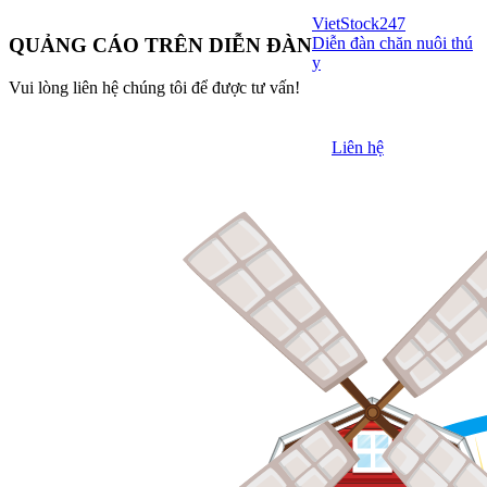
VietStock
247
Diễn đàn chăn nuôi thú
QUẢNG CÁO TRÊN DIỄN ĐÀN
y
Vui lòng liên hệ chúng tôi để được tư vấn!
Liên hệ