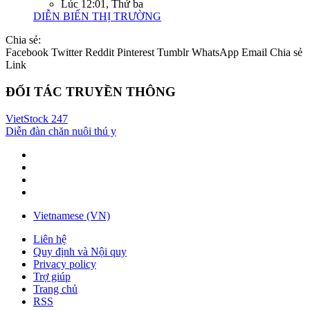
Lúc 12:01, Thứ ba
DIỄN BIẾN THỊ TRƯỜNG
Chia sẻ:
Facebook
Twitter
Reddit
Pinterest
Tumblr
WhatsApp
Email
Chia sẻ
Link
ĐỐI TÁC TRUYỀN THÔNG
VietStock
247
Diễn đàn chăn nuôi thú y
Vietnamese (VN)
Liên hệ
Quy định và Nội quy
Privacy policy
Trợ giúp
Trang chủ
RSS