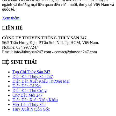
ngành và thương mại liên quan đến chăn nuôi, thú y tại Việt Nam và
quốc tế.
Xem thêm!
LIÊN HỆ
CÔNG TY TRUYỀN THÔNG THỦY SẢN 247
56/5 Trần Hưng Đạo, P.Tân Sơn Nhì, Tp.HCM, Việt Nam.
Hotline: 034 9977247
Email: info@thuysan247.com - contact@thuysan247.com
HỆ SINH THÁI
Tạp Chí Thủy Sản 247
Diễn Đàn Thủy Sản 247
Diễn Đàn Xuất Khẩu Thương Mại
Diễn Đàn Cá Koi
Diễn Đàn Thú Cưng
Chợ Đầu Mối 247
Diễn Đàn Xuất Nhập Khẩu
Việc Làm Thủy Sản
Truy Xuất Nguồn Gốc