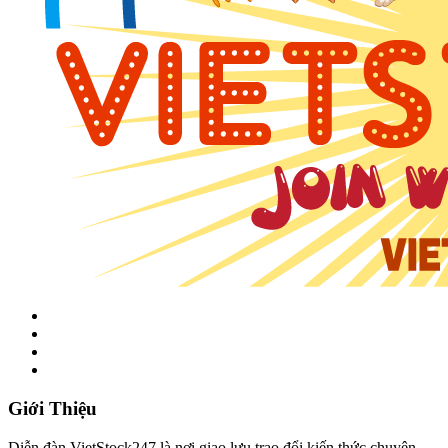
Giới Thiệu
Diễn đàn VietStock247 là nơi giao lưu trao đổi kiến thức chuyên