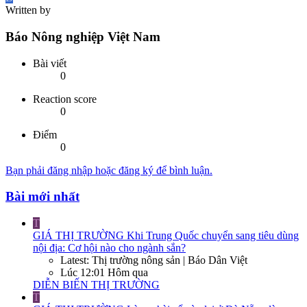
Written by
Báo Nông nghiệp Việt Nam
Bài viết
0
Reaction score
0
Điểm
0
Bạn phải đăng nhập hoặc đăng ký để bình luận.
Bài mới nhất
T
GIÁ THỊ TRƯỜNG
Khi Trung Quốc chuyển sang tiêu dùng
nội địa: Cơ hội nào cho ngành sắn?
Latest: Thị trường nông sản | Báo Dân Việt
Lúc 12:01 Hôm qua
DIỄN BIẾN THỊ TRƯỜNG
T