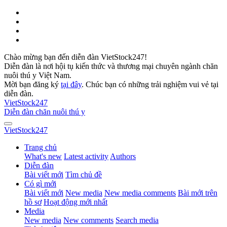
Chào mừng bạn đến diễn đàn VietStock247!
Diễn đàn là nơi hội tụ kiến thức và thương mại chuyên ngành chăn
nuôi thú y Việt Nam.
Mời bạn đăng ký
tại đây
. Chúc bạn có những trải nghiệm vui vẻ tại
diễn đàn.
VietStock
247
Diễn đàn chăn nuôi thú y
VietStock
247
Trang chủ
What's new
Latest activity
Authors
Diễn đàn
Bài viết mới
Tìm chủ đề
Có gì mới
Bài viết mới
New media
New media comments
Bài mới trên
hồ sơ
Hoạt động mới nhất
Media
New media
New comments
Search media