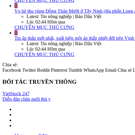
CHUYÊN MỤC THÚ CƯNG
T
Vụ hè thu vùng Đồng Tháp Mười ở Tây Ninh (địa phận Long An cũ
Latest: Tin nông nghiệp | Báo Dân Việt
Lúc 02:44 Hôm qua
CHUYÊN MỤC THÚ CƯNG
T
Tin áp thấp mới nhất, xuất hiện một áp thấp nhiệt đới trên Vị
Latest: Tin nông nghiệp | Báo Dân Việt
Lúc 02:44 Hôm qua
CHUYÊN MỤC THÚ CƯNG
Chia sẻ:
Facebook
Twitter
Reddit
Pinterest
Tumblr
WhatsApp
Email
Chia sẻ
ĐỐI TÁC TRUYỀN THÔNG
VietStock
247
Diễn đàn chăn nuôi thú y