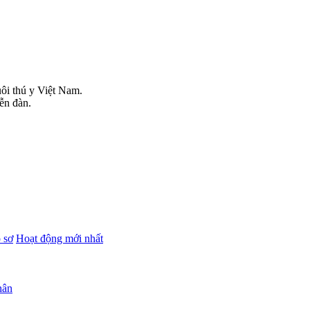
uôi thú y Việt Nam.
iễn đàn.
 sơ
Hoạt động mới nhất
hân