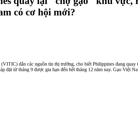
nes quay lại "chợ gạo" khu vực, 
Nam có cơ hội mới?
TIC) dẫn các nguồn tin thị trường, cho biết Philippines đang quay tr
 áp đặt từ tháng 9 được gia hạn đến hết tháng 12 năm nay. Gạo Việt N