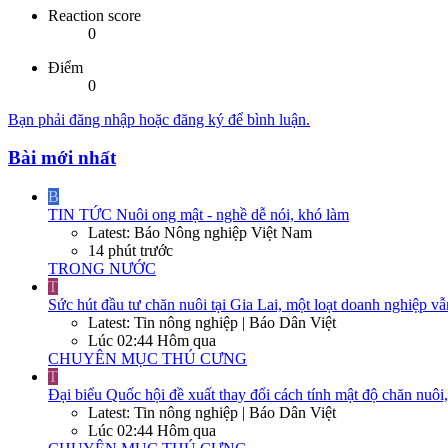
Reaction score
0
Điểm
0
Bạn phải đăng nhập hoặc đăng ký để bình luận.
Bài mới nhất
B
TIN TỨC
Nuôi ong mật - nghề dễ nói, khó làm
Latest: Báo Nông nghiệp Việt Nam
14 phút trước
TRONG NƯỚC
T
Sức hút đầu tư chăn nuôi tại Gia Lai, một loạt doanh nghiệp vẫ
Latest: Tin nông nghiệp | Báo Dân Việt
Lúc 02:44 Hôm qua
CHUYÊN MỤC THÚ CƯNG
T
Đại biểu Quốc hội đề xuất thay đổi cách tính mật độ chăn nuôi
Latest: Tin nông nghiệp | Báo Dân Việt
Lúc 02:44 Hôm qua