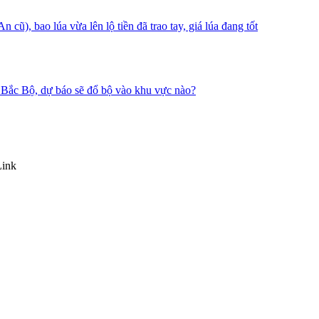
), bao lúa vừa lên lộ tiền đã trao tay, giá lúa đang tốt
nh Bắc Bộ, dự báo sẽ đổ bộ vào khu vực nào?
Link