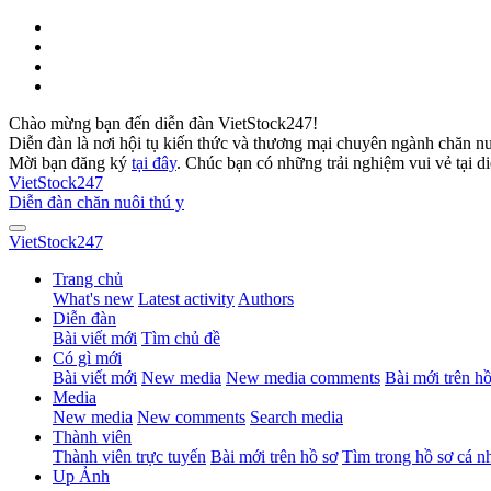
Chào mừng bạn đến diễn đàn VietStock247!
Diễn đàn là nơi hội tụ kiến thức và thương mại chuyên ngành chăn n
Mời bạn đăng ký
tại đây
. Chúc bạn có những trải nghiệm vui vẻ tại d
VietStock
247
Diễn đàn chăn nuôi thú y
VietStock
247
Trang chủ
What's new
Latest activity
Authors
Diễn đàn
Bài viết mới
Tìm chủ đề
Có gì mới
Bài viết mới
New media
New media comments
Bài mới trên hồ
Media
New media
New comments
Search media
Thành viên
Thành viên trực tuyến
Bài mới trên hồ sơ
Tìm trong hồ sơ cá n
Up Ảnh