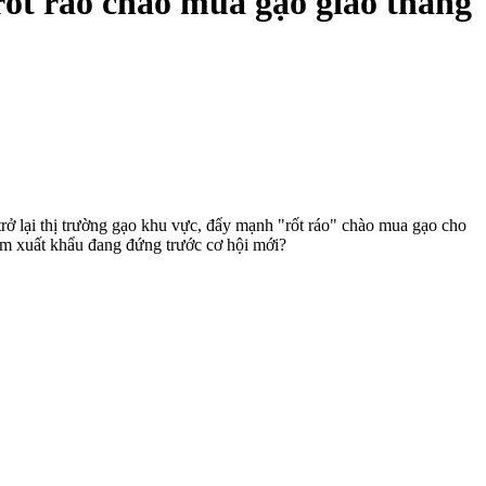
rốt ráo chào mua gạo giao tháng
ở lại thị trường gạo khu vực, đẩy mạnh "rốt ráo" chào mua gạo cho
am xuất khẩu đang đứng trước cơ hội mới?