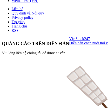
Vietnamese (VN)
Liên hệ
Quy định và Nội quy
Privacy policy
Trợ giúp
Trang chủ
RSS
VietStock
247
Diễn đàn chăn nuôi thú y
QUẢNG CÁO TRÊN DIỄN ĐÀN
Vui lòng liên hệ chúng tôi để được tư vấn!