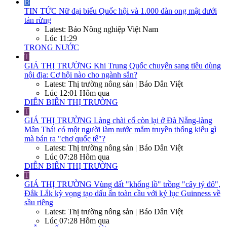
B
TIN TỨC
Nữ đại biểu Quốc hội và 1.000 đàn ong mật dưới
tán rừng
Latest: Báo Nông nghiệp Việt Nam
Lúc 11:29
TRONG NƯỚC
T
GIÁ THỊ TRƯỜNG
Khi Trung Quốc chuyển sang tiêu dùng
nội địa: Cơ hội nào cho ngành sắn?
Latest: Thị trường nông sản | Báo Dân Việt
Lúc 12:01 Hôm qua
DIỄN BIẾN THỊ TRƯỜNG
T
GIÁ THỊ TRƯỜNG
Làng chài cổ còn lại ở Đà Nẵng-làng
Mân Thái có một người làm nước mắm truyền thống kiểu gì
mà bán ra "chợ quốc tế"?
Latest: Thị trường nông sản | Báo Dân Việt
Lúc 07:28 Hôm qua
DIỄN BIẾN THỊ TRƯỜNG
T
GIÁ THỊ TRƯỜNG
Vùng đất "khổng lồ" trồng "cây tỷ đô",
Đắk Lắk kỳ vọng tạo dấu ấn toàn cầu với kỷ lục Guinness về
sầu riêng
Latest: Thị trường nông sản | Báo Dân Việt
Lúc 07:28 Hôm qua