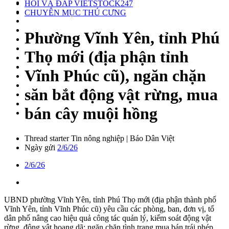
HỎI VÀ ĐÁP VIETSTOCK247
CHUYÊN MỤC THÚ CƯNG
Phường Vĩnh Yên, tỉnh Phú
Thọ mới (địa phận tỉnh
Vĩnh Phúc cũ), ngăn chặn
săn bắt động vật rừng, mua
bán cây muội hồng
Thread starter
Tin nông nghiệp | Báo Dân Việt
Ngày gửi
2/6/26
2/6/26
UBND phường Vĩnh Yên, tỉnh Phú Thọ mới (địa phận thành phố
Vĩnh Yên, tỉnh Vĩnh Phúc cũ) yêu cầu các phòng, ban, đơn vị, tổ
dân phố nâng cao hiệu quả công tác quản lý, kiểm soát động vật
rừng, động vật hoang dã; ngăn chặn tình trạng mua bán trái phép