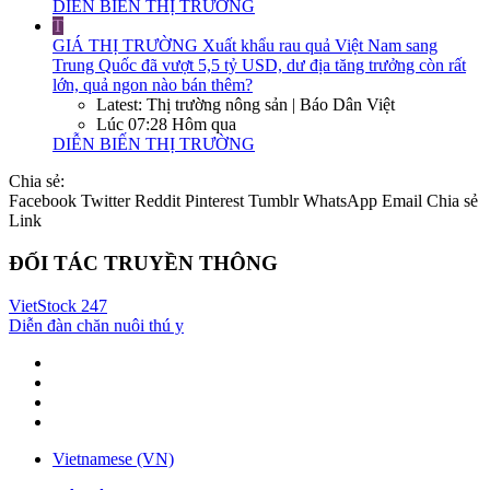
DIỄN BIẾN THỊ TRƯỜNG
T
GIÁ THỊ TRƯỜNG
Xuất khẩu rau quả Việt Nam sang
Trung Quốc đã vượt 5,5 tỷ USD, dư địa tăng trưởng còn rất
lớn, quả ngon nào bán thêm?
Latest: Thị trường nông sản | Báo Dân Việt
Lúc 07:28 Hôm qua
DIỄN BIẾN THỊ TRƯỜNG
Chia sẻ:
Facebook
Twitter
Reddit
Pinterest
Tumblr
WhatsApp
Email
Chia sẻ
Link
ĐỐI TÁC TRUYỀN THÔNG
VietStock
247
Diễn đàn chăn nuôi thú y
Vietnamese (VN)