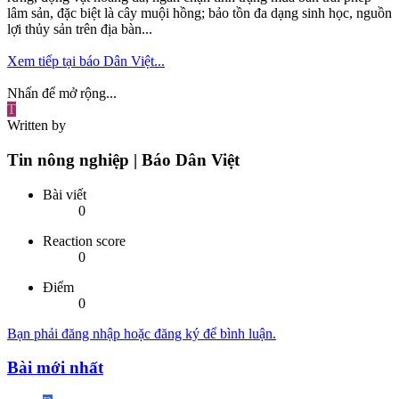
lâm sản, đặc biệt là cây muội hồng; bảo tồn đa dạng sinh học, nguồn
lợi thủy sản trên địa bàn...
Xem tiếp tại báo Dân Việt...
Nhấn để mở rộng...
T
Written by
Tin nông nghiệp | Báo Dân Việt
Bài viết
0
Reaction score
0
Điểm
0
Bạn phải đăng nhập hoặc đăng ký để bình luận.
Bài mới nhất