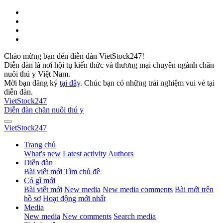
Chào mừng bạn đến diễn đàn VietStock247!
Diễn đàn là nơi hội tụ kiến thức và thương mại chuyên ngành chăn
nuôi thú y Việt Nam.
Mời bạn đăng ký
tại đây
. Chúc bạn có những trải nghiệm vui vẻ tại
diễn đàn.
VietStock
247
Diễn đàn chăn nuôi thú y
VietStock
247
Trang chủ
What's new
Latest activity
Authors
Diễn đàn
Bài viết mới
Tìm chủ đề
Có gì mới
Bài viết mới
New media
New media comments
Bài mới trên
hồ sơ
Hoạt động mới nhất
Media
New media
New comments
Search media