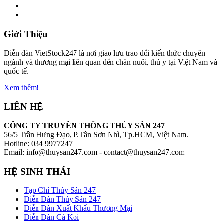
Giới Thiệu
Diễn đàn VietStock247 là nơi giao lưu trao đổi kiến thức chuyên
ngành và thương mại liên quan đến chăn nuôi, thú y tại Việt Nam và
quốc tế.
Xem thêm!
LIÊN HỆ
CÔNG TY TRUYỀN THÔNG THỦY SẢN 247
56/5 Trần Hưng Đạo, P.Tân Sơn Nhì, Tp.HCM, Việt Nam.
Hotline: 034 9977247
Email: info@thuysan247.com - contact@thuysan247.com
HỆ SINH THÁI
Tạp Chí Thủy Sản 247
Diễn Đàn Thủy Sản 247
Diễn Đàn Xuất Khẩu Thương Mại
Diễn Đàn Cá Koi