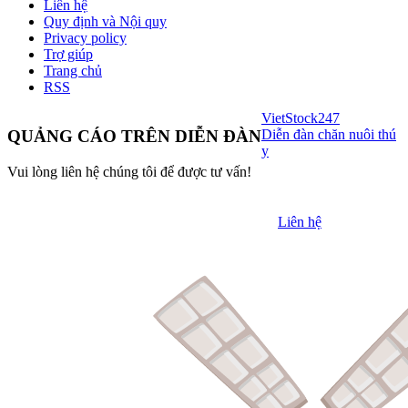
Liên hệ
Quy định và Nội quy
Privacy policy
Trợ giúp
Trang chủ
RSS
VietStock
247
Diễn đàn chăn nuôi thú
QUẢNG CÁO TRÊN DIỄN ĐÀN
y
Vui lòng liên hệ chúng tôi để được tư vấn!
Liên hệ