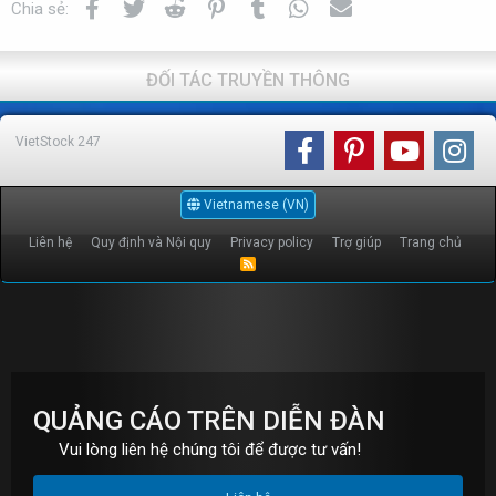
Facebook
Twitter
Reddit
Pinterest
Tumblr
WhatsApp
Email
Chia sẻ:
ĐỐI TÁC TRUYỀN THÔNG
VietStock
247
Vietnamese (VN)
Liên hệ
Quy định và Nội quy
Privacy policy
Trợ giúp
Trang chủ
R
S
S
QUẢNG CÁO TRÊN DIỄN ĐÀN
Vui lòng liên hệ chúng tôi để được tư vấn!