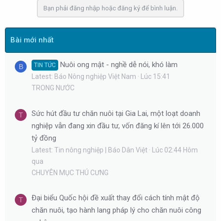
b
Bạn phải đăng nhập hoặc đăng ký để bình luận.
y
Bài mới nhất
Nuôi ong mật - nghề dễ nói, khó làm
TIN TỨC
B
Latest: Báo Nông nghiệp Việt Nam
Lúc 15:41
TRONG NƯỚC
Sức hút đầu tư chăn nuôi tại Gia Lai, một loạt doanh
T
nghiệp vẫn đang xin đầu tư, vốn đăng kí lên tới 26.000
tỷ đồng
Latest: Tin nông nghiệp | Báo Dân Việt
Lúc 02:44 Hôm
qua
CHUYÊN MỤC THÚ CƯNG
Đại biểu Quốc hội đề xuất thay đổi cách tính mật độ
T
chăn nuôi, tạo hành lang pháp lý cho chăn nuôi công