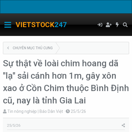
C
VIETSTOCK
247
CHUYÊN MỤC THÚ CƯNG
Sự thật về loài chim hoang dã
"lạ" sải cánh hơn 1m, gây xôn
xao ở Cồn Chim thuộc Bình Định
cũ, nay là tỉnh Gia Lai
T
N
Tin nông nghiệp | Báo Dân Việt
25/5/26
h
g
r
à
25/5/26
e
y