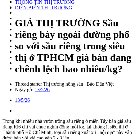
THÔNG TIN THỊ TRƯỜNG
DIỄN BIẾN THỊ TRƯỜNG
GIÁ THỊ TRƯỜNG
Sầu
riêng bày ngoài đường phố
so với sầu riêng trong siêu
thị ở TPHCM giá bán đang
chênh lệch bao nhiêu/kg?
Thread starter
Thị trường nông sản | Báo Dân Việt
Ngày gửi
13/5/26
13/5/26
Trong khi nhiều nhà vườn trồng sầu riêng ở miền Tây bán giá sầu
riêng Ri6 chỉ vài chục nghìn đồng mỗi kg, tại không ít siêu thị ở
Thành phố Hồ Chí Minh, loại sầu riêng xuất xứ "nội địa" này vẫn
được bán với giá cao gấp 2 - 3 lần