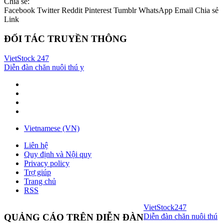
Chia sẻ:
Facebook
Twitter
Reddit
Pinterest
Tumblr
WhatsApp
Email
Chia sẻ
Link
ĐỐI TÁC TRUYỀN THÔNG
VietStock
247
Diễn đàn chăn nuôi thú y
Vietnamese (VN)
Liên hệ
Quy định và Nội quy
Privacy policy
Trợ giúp
Trang chủ
RSS
VietStock
247
Diễn đàn chăn nuôi thú
QUẢNG CÁO TRÊN DIỄN ĐÀN