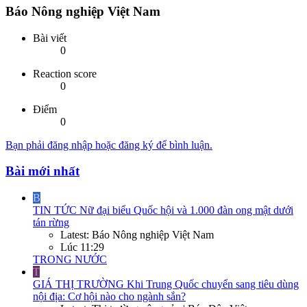
Báo Nông nghiệp Việt Nam
Bài viết
0
Reaction score
0
Điểm
0
Bạn phải đăng nhập hoặc đăng ký để bình luận.
Bài mới nhất
B
TIN TỨC
Nữ đại biểu Quốc hội và 1.000 đàn ong mật dưới
tán rừng
Latest: Báo Nông nghiệp Việt Nam
Lúc 11:29
TRONG NƯỚC
T
GIÁ THỊ TRƯỜNG
Khi Trung Quốc chuyển sang tiêu dùng
nội địa: Cơ hội nào cho ngành sắn?