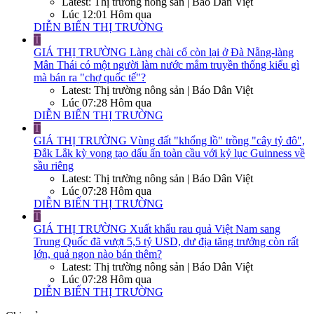
Latest: Thị trường nông sản | Báo Dân Việt
Lúc 12:01 Hôm qua
DIỄN BIẾN THỊ TRƯỜNG
T
GIÁ THỊ TRƯỜNG
Làng chài cổ còn lại ở Đà Nẵng-làng
Mân Thái có một người làm nước mắm truyền thống kiểu gì
mà bán ra "chợ quốc tế"?
Latest: Thị trường nông sản | Báo Dân Việt
Lúc 07:28 Hôm qua
DIỄN BIẾN THỊ TRƯỜNG
T
GIÁ THỊ TRƯỜNG
Vùng đất "khổng lồ" trồng "cây tỷ đô",
Đắk Lắk kỳ vọng tạo dấu ấn toàn cầu với kỷ lục Guinness về
sầu riêng
Latest: Thị trường nông sản | Báo Dân Việt
Lúc 07:28 Hôm qua
DIỄN BIẾN THỊ TRƯỜNG
T
GIÁ THỊ TRƯỜNG
Xuất khẩu rau quả Việt Nam sang
Trung Quốc đã vượt 5,5 tỷ USD, dư địa tăng trưởng còn rất
lớn, quả ngon nào bán thêm?
Latest: Thị trường nông sản | Báo Dân Việt
Lúc 07:28 Hôm qua
DIỄN BIẾN THỊ TRƯỜNG