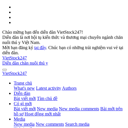
Chào mừng bạn đến diễn đàn VietStock247!
Diễn đàn là nơi hội tụ kiến thức và thương mại chuyên ngành chăn
nuôi thú y Việt Nam.
Mời bạn đăng ký
tại đây
. Chúc bạn có những trải nghiệm vui vẻ tại
diễn đàn.
VietStock
247
Diễn đàn chăn nuôi thú y
VietStock
247
Trang chủ
What's new
Latest activity
Authors
Diễn đàn
Bài viết mới
Tìm chủ đề
Có gì mới
Bài viết mới
New media
New media comments
Bài mới trên
hồ sơ
Hoạt động mới nhất
Media
New media
New comments
Search media