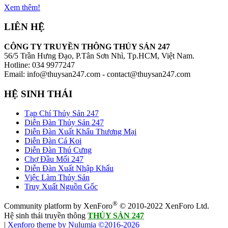
Xem thêm!
LIÊN HỆ
CÔNG TY TRUYỀN THÔNG THỦY SẢN 247
56/5 Trần Hưng Đạo, P.Tân Sơn Nhì, Tp.HCM, Việt Nam.
Hotline: 034 9977247
Email: info@thuysan247.com - contact@thuysan247.com
HỆ SINH THÁI
Tạp Chí Thủy Sản 247
Diễn Đàn Thủy Sản 247
Diễn Đàn Xuất Khẩu Thương Mại
Diễn Đàn Cá Koi
Diễn Đàn Thú Cưng
Chợ Đầu Mối 247
Diễn Đàn Xuất Nhập Khẩu
Việc Làm Thủy Sản
Truy Xuất Nguồn Gốc
®
Community platform by XenForo
© 2010-2022 XenForo Ltd.
Hệ sinh thái truyền thông
THỦY SẢN 247
|
Xenforo theme by Nulumia ©2016-2026