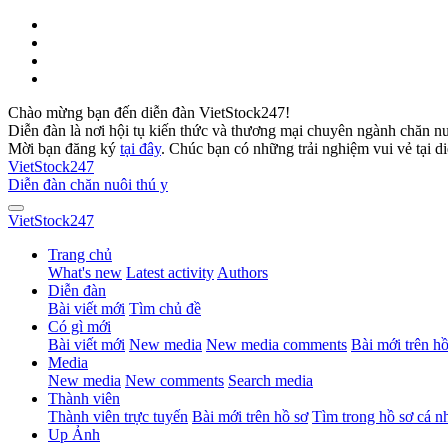
Chào mừng bạn đến diễn đàn VietStock247!
Diễn đàn là nơi hội tụ kiến thức và thương mại chuyên ngành chăn n
Mời bạn đăng ký
tại đây
. Chúc bạn có những trải nghiệm vui vẻ tại d
VietStock
247
Diễn đàn chăn nuôi thú y
VietStock
247
Trang chủ
What's new
Latest activity
Authors
Diễn đàn
Bài viết mới
Tìm chủ đề
Có gì mới
Bài viết mới
New media
New media comments
Bài mới trên hồ
Media
New media
New comments
Search media
Thành viên
Thành viên trực tuyến
Bài mới trên hồ sơ
Tìm trong hồ sơ cá n
Up Ảnh