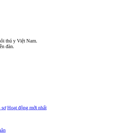
uôi thú y Việt Nam.
iễn đàn.
 sơ
Hoạt động mới nhất
hân