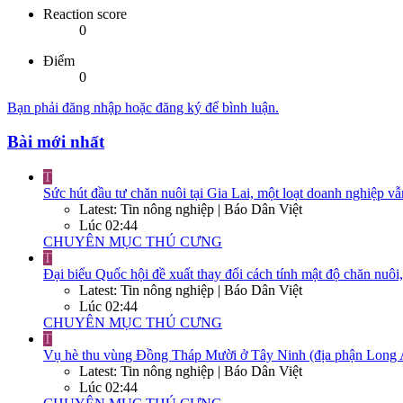
Reaction score
0
Điểm
0
Bạn phải đăng nhập hoặc đăng ký để bình luận.
Bài mới nhất
T
Sức hút đầu tư chăn nuôi tại Gia Lai, một loạt doanh nghiệp vẫ
Latest: Tin nông nghiệp | Báo Dân Việt
Lúc 02:44
CHUYÊN MỤC THÚ CƯNG
T
Đại biểu Quốc hội đề xuất thay đổi cách tính mật độ chăn nuôi
Latest: Tin nông nghiệp | Báo Dân Việt
Lúc 02:44
CHUYÊN MỤC THÚ CƯNG
T
Vụ hè thu vùng Đồng Tháp Mười ở Tây Ninh (địa phận Long An cũ
Latest: Tin nông nghiệp | Báo Dân Việt
Lúc 02:44