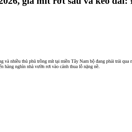
2026, giá mít rớt sâu và kéo dài:
và nhiều thủ phủ trồng mít tại miền Tây Nam bộ đang phải trải qua m
iến hàng nghìn nhà vườn rơi vào cảnh thua lỗ nặng nề.