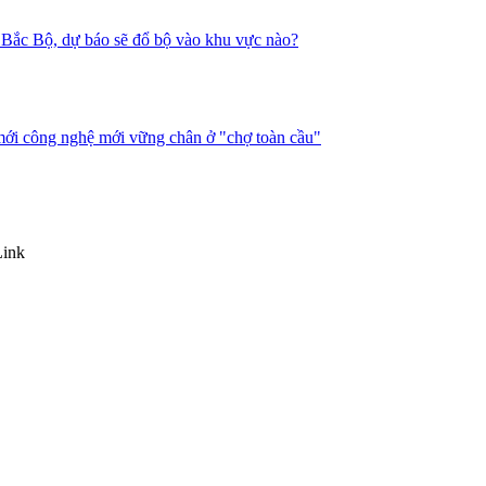
nh Bắc Bộ, dự báo sẽ đổ bộ vào khu vực nào?
mới công nghệ mới vững chân ở "chợ toàn cầu"
Link