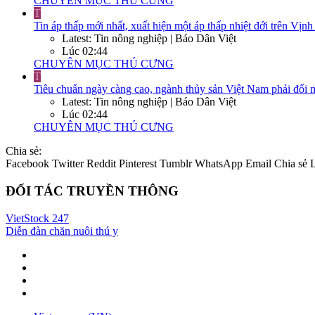
CHUYÊN MỤC THÚ CƯNG
T
Tin áp thấp mới nhất, xuất hiện một áp thấp nhiệt đới trên Vị
Latest: Tin nông nghiệp | Báo Dân Việt
Lúc 02:44
CHUYÊN MỤC THÚ CƯNG
T
Tiêu chuẩn ngày càng cao, ngành thủy sản Việt Nam phải đổi 
Latest: Tin nông nghiệp | Báo Dân Việt
Lúc 02:44
CHUYÊN MỤC THÚ CƯNG
Chia sẻ:
Facebook
Twitter
Reddit
Pinterest
Tumblr
WhatsApp
Email
Chia sẻ
ĐỐI TÁC TRUYỀN THÔNG
VietStock
247
Diễn đàn chăn nuôi thú y