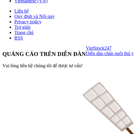
Vietnamese (VN)
Liên hệ
Quy định và Nội quy
Privacy policy
Trợ giúp
Trang chủ
RSS
VietStock
247
Diễn đàn chăn nuôi thú y
QUẢNG CÁO TRÊN DIỄN ĐÀN
Vui lòng liên hệ chúng tôi để được tư vấn!