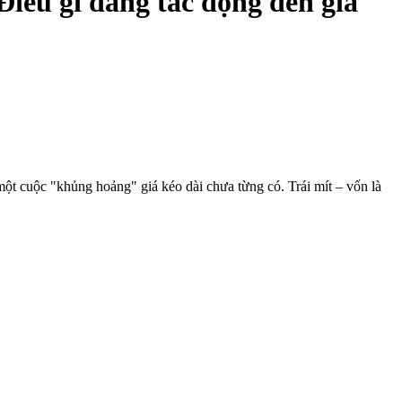
 Điều gì đang tác động đến giá
ột cuộc "khủng hoảng" giá kéo dài chưa từng có. Trái mít – vốn là