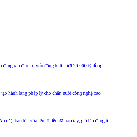
n đang xin đầu tư, vốn đăng kí lên tới 26.000 tỷ đồng
, tạo hành lang pháp lý cho chăn nuôi công nghệ cao
), bao lúa vừa lên lộ tiền đã trao tay, giá lúa đang tốt