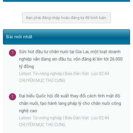
n
b
Bạn phải đăng nhập hoặc đăng ký để bình luận.
y
Bài mới nhất
Sức hút đầu tư chăn nuôi tại Gia Lai, một loạt doanh
T
nghiệp vẫn đang xin đầu tư, vốn đăng kí lên tới 26.000
tỷ đồng
Latest: Tin nông nghiệp | Báo Dân Việt
Lúc 02:44
CHUYÊN MỤC THÚ CƯNG
Đại biểu Quốc hội đề xuất thay đổi cách tính mật độ
T
chăn nuôi, tạo hành lang pháp lý cho chăn nuôi công
nghệ cao
Latest: Tin nông nghiệp | Báo Dân Việt
Lúc 02:44
CHUYÊN MỤC THÚ CƯNG