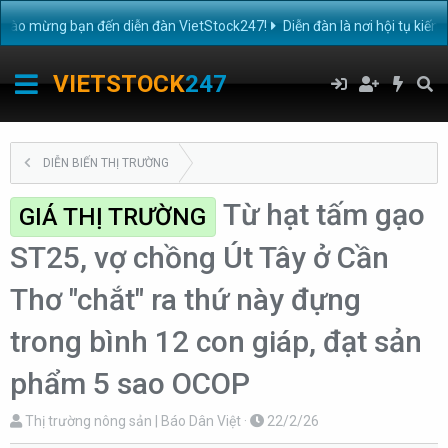
 mừng bạn đến diễn đàn VietStock247!
Diễn đàn là nơi hội tụ kiến t
VIETSTOCK
247
DIỄN BIẾN THỊ TRƯỜNG
Từ hạt tấm gạo
GIÁ THỊ TRƯỜNG
ST25, vợ chồng Út Tây ở Cần
Thơ "chắt" ra thứ này đựng
trong bình 12 con giáp, đạt sản
phẩm 5 sao OCOP
T
N
Thị trường nông sản | Báo Dân Việt
22/2/26
h
g