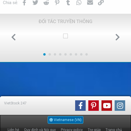
Facebook
Twitter
Reddit
Pinterest
Tumblr
WhatsApp
Email
Link
Chia sẻ:
ĐỐI TÁC TRUYỀN THÔNG
VietStock
247
Vietnamese (VN)
Liên hệ
Quy định và Nội quy
Privacy policy
Trợ giúp
Trang chủ