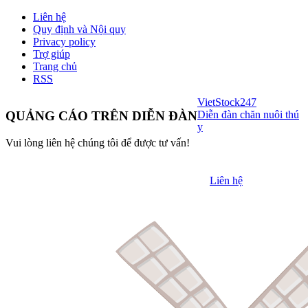
Liên hệ
Quy định và Nội quy
Privacy policy
Trợ giúp
Trang chủ
RSS
VietStock
247
Diễn đàn chăn nuôi thú
QUẢNG CÁO TRÊN DIỄN ĐÀN
y
Vui lòng liên hệ chúng tôi để được tư vấn!
Liên hệ