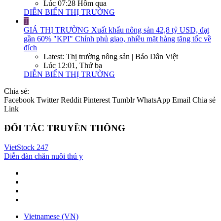
Lúc 07:28 Hôm qua
DIỄN BIẾN THỊ TRƯỜNG
T
GIÁ THỊ TRƯỜNG
Xuất khẩu nông sản 42,8 tỷ USD, đạt
gần 60% "KPI" Chính phủ giao, nhiều mặt hàng tăng tốc về
đích
Latest: Thị trường nông sản | Báo Dân Việt
Lúc 12:01, Thứ ba
DIỄN BIẾN THỊ TRƯỜNG
Chia sẻ:
Facebook
Twitter
Reddit
Pinterest
Tumblr
WhatsApp
Email
Chia sẻ
Link
ĐỐI TÁC TRUYỀN THÔNG
VietStock
247
Diễn đàn chăn nuôi thú y
Vietnamese (VN)