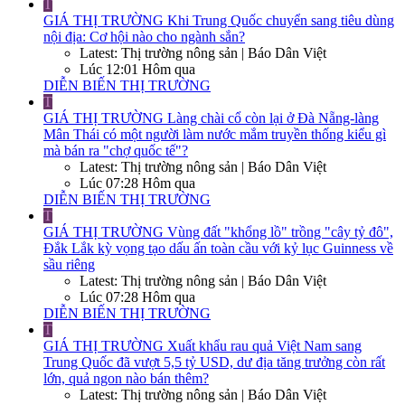
T
GIÁ THỊ TRƯỜNG
Khi Trung Quốc chuyển sang tiêu dùng
nội địa: Cơ hội nào cho ngành sắn?
Latest: Thị trường nông sản | Báo Dân Việt
Lúc 12:01 Hôm qua
DIỄN BIẾN THỊ TRƯỜNG
T
GIÁ THỊ TRƯỜNG
Làng chài cổ còn lại ở Đà Nẵng-làng
Mân Thái có một người làm nước mắm truyền thống kiểu gì
mà bán ra "chợ quốc tế"?
Latest: Thị trường nông sản | Báo Dân Việt
Lúc 07:28 Hôm qua
DIỄN BIẾN THỊ TRƯỜNG
T
GIÁ THỊ TRƯỜNG
Vùng đất "khổng lồ" trồng "cây tỷ đô",
Đắk Lắk kỳ vọng tạo dấu ấn toàn cầu với kỷ lục Guinness về
sầu riêng
Latest: Thị trường nông sản | Báo Dân Việt
Lúc 07:28 Hôm qua
DIỄN BIẾN THỊ TRƯỜNG
T
GIÁ THỊ TRƯỜNG
Xuất khẩu rau quả Việt Nam sang
Trung Quốc đã vượt 5,5 tỷ USD, dư địa tăng trưởng còn rất
lớn, quả ngon nào bán thêm?
Latest: Thị trường nông sản | Báo Dân Việt