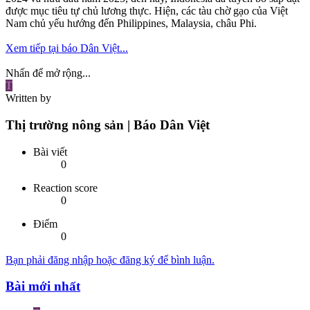
được mục tiêu tự chủ lương thực. Hiện, các tàu chờ gạo của Việt
Nam chủ yếu hướng đến Philippines, Malaysia, châu Phi.
Xem tiếp tại báo Dân Việt...
Nhấn để mở rộng...
T
Written by
Thị trường nông sản | Báo Dân Việt
Bài viết
0
Reaction score
0
Điểm
0
Bạn phải đăng nhập hoặc đăng ký để bình luận.
Bài mới nhất