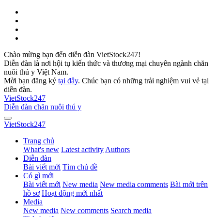
Chào mừng bạn đến diễn đàn VietStock247!
Diễn đàn là nơi hội tụ kiến thức và thương mại chuyên ngành chăn
nuôi thú y Việt Nam.
Mời bạn đăng ký
tại đây
. Chúc bạn có những trải nghiệm vui vẻ tại
diễn đàn.
VietStock
247
Diễn đàn chăn nuôi thú y
VietStock
247
Trang chủ
What's new
Latest activity
Authors
Diễn đàn
Bài viết mới
Tìm chủ đề
Có gì mới
Bài viết mới
New media
New media comments
Bài mới trên
hồ sơ
Hoạt động mới nhất
Media
New media
New comments
Search media