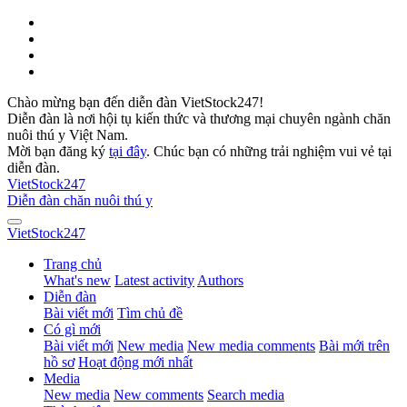
Chào mừng bạn đến diễn đàn VietStock247!
Diễn đàn là nơi hội tụ kiến thức và thương mại chuyên ngành chăn
nuôi thú y Việt Nam.
Mời bạn đăng ký
tại đây
. Chúc bạn có những trải nghiệm vui vẻ tại
diễn đàn.
VietStock
247
Diễn đàn chăn nuôi thú y
VietStock
247
Trang chủ
What's new
Latest activity
Authors
Diễn đàn
Bài viết mới
Tìm chủ đề
Có gì mới
Bài viết mới
New media
New media comments
Bài mới trên
hồ sơ
Hoạt động mới nhất
Media
New media
New comments
Search media