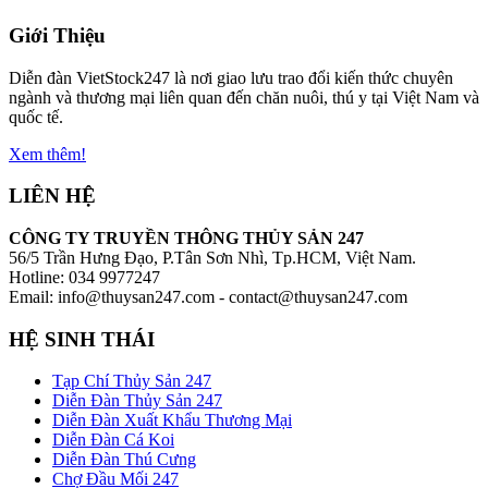
Giới Thiệu
Diễn đàn VietStock247 là nơi giao lưu trao đổi kiến thức chuyên
ngành và thương mại liên quan đến chăn nuôi, thú y tại Việt Nam và
quốc tế.
Xem thêm!
LIÊN HỆ
CÔNG TY TRUYỀN THÔNG THỦY SẢN 247
56/5 Trần Hưng Đạo, P.Tân Sơn Nhì, Tp.HCM, Việt Nam.
Hotline: 034 9977247
Email: info@thuysan247.com - contact@thuysan247.com
HỆ SINH THÁI
Tạp Chí Thủy Sản 247
Diễn Đàn Thủy Sản 247
Diễn Đàn Xuất Khẩu Thương Mại
Diễn Đàn Cá Koi
Diễn Đàn Thú Cưng
Chợ Đầu Mối 247