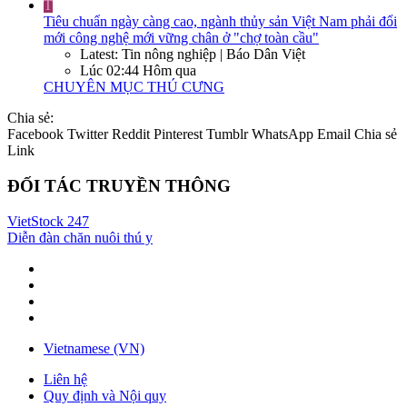
T
Tiêu chuẩn ngày càng cao, ngành thủy sản Việt Nam phải đổi
mới công nghệ mới vững chân ở "chợ toàn cầu"
Latest: Tin nông nghiệp | Báo Dân Việt
Lúc 02:44 Hôm qua
CHUYÊN MỤC THÚ CƯNG
Chia sẻ:
Facebook
Twitter
Reddit
Pinterest
Tumblr
WhatsApp
Email
Chia sẻ
Link
ĐỐI TÁC TRUYỀN THÔNG
VietStock
247
Diễn đàn chăn nuôi thú y
Vietnamese (VN)
Liên hệ
Quy định và Nội quy