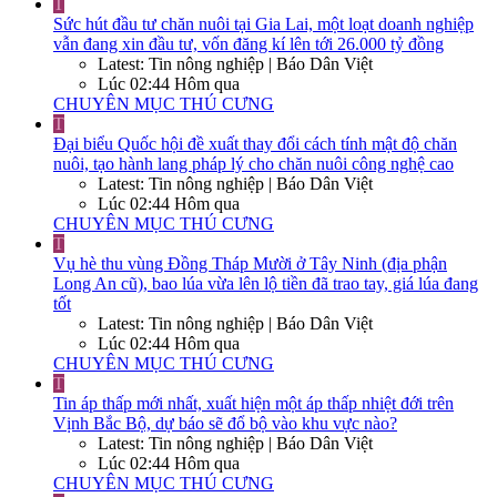
T
Sức hút đầu tư chăn nuôi tại Gia Lai, một loạt doanh nghiệp
vẫn đang xin đầu tư, vốn đăng kí lên tới 26.000 tỷ đồng
Latest: Tin nông nghiệp | Báo Dân Việt
Lúc 02:44 Hôm qua
CHUYÊN MỤC THÚ CƯNG
T
Đại biểu Quốc hội đề xuất thay đổi cách tính mật độ chăn
nuôi, tạo hành lang pháp lý cho chăn nuôi công nghệ cao
Latest: Tin nông nghiệp | Báo Dân Việt
Lúc 02:44 Hôm qua
CHUYÊN MỤC THÚ CƯNG
T
Vụ hè thu vùng Đồng Tháp Mười ở Tây Ninh (địa phận
Long An cũ), bao lúa vừa lên lộ tiền đã trao tay, giá lúa đang
tốt
Latest: Tin nông nghiệp | Báo Dân Việt
Lúc 02:44 Hôm qua
CHUYÊN MỤC THÚ CƯNG
T
Tin áp thấp mới nhất, xuất hiện một áp thấp nhiệt đới trên
Vịnh Bắc Bộ, dự báo sẽ đổ bộ vào khu vực nào?
Latest: Tin nông nghiệp | Báo Dân Việt
Lúc 02:44 Hôm qua
CHUYÊN MỤC THÚ CƯNG