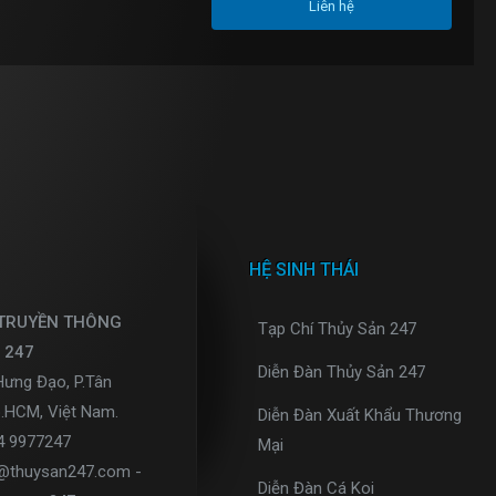
Liên hệ
HỆ SINH THÁI
 TRUYỀN THÔNG
Tạp Chí Thủy Sản 247
 247
Diễn Đàn Thủy Sản 247
Hưng Đạo, P.Tân
p.HCM, Việt Nam.
Diễn Đàn Xuất Khẩu Thương
34 9977247
Mại
o@thuysan247.com -
Diễn Đàn Cá Koi