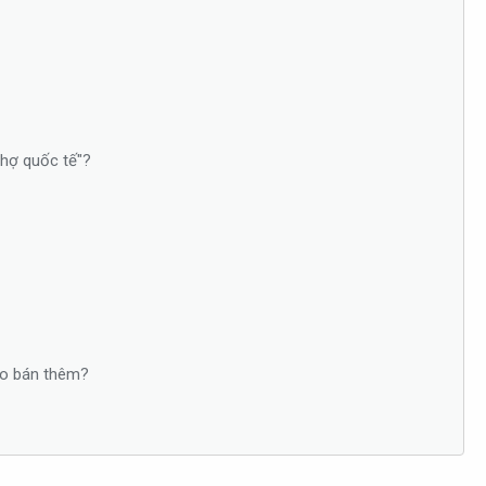
chợ quốc tế"?
nào bán thêm?