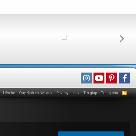
Liên hệ
Quy định và Nội quy
Privacy policy
Trợ giúp
Trang chủ
R
S
S