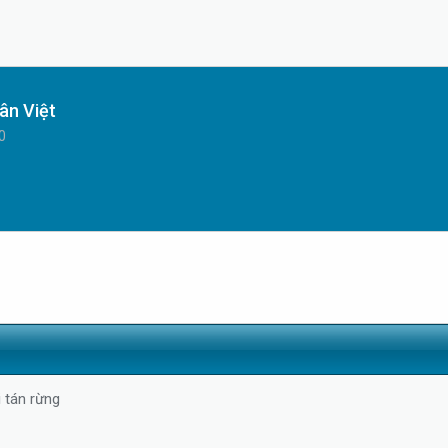
ân Việt
0
 tán rừng