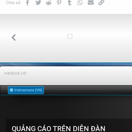
Facebook
Twitter
Reddit
Pinterest
Tumblr
WhatsApp
Email
Link
Chia sẻ:
VietStock
247
Vietnamese (VN)
QUẢNG CÁO TRÊN DIỄN ĐÀN