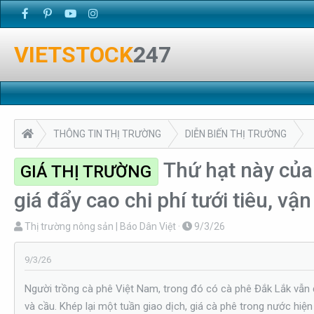
VIETSTOCK
247
THÔNG TIN THỊ TRƯỜNG
DIỄN BIẾN THỊ TRƯỜNG
Thứ hạt này của
GIÁ THỊ TRƯỜNG
giá đẩy cao chi phí tưới tiêu, vậ
T
N
Thị trường nông sản | Báo Dân Việt
9/3/26
h
g
r
à
9/3/26
e
y
Người trồng cà phê Việt Nam, trong đó có cà phê Đắk Lắk vẫn đa
a
g
và cầu. Khép lại một tuần giao dịch, giá cà phê trong nước hiệ
d
ử