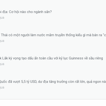
i địa: Cơ hội nào cho ngành sắn?
qua
n Thái có một người làm nước mắm truyền thống kiểu gì mà bán ra "
qua
ắk Lắk kỳ vọng tạo dấu ấn toàn cầu với kỷ lục Guinness về sầu riêng
qua
uốc đã vượt 5,5 tỷ USD, dư địa tăng trưởng còn rất lớn, quả ngon 
qua