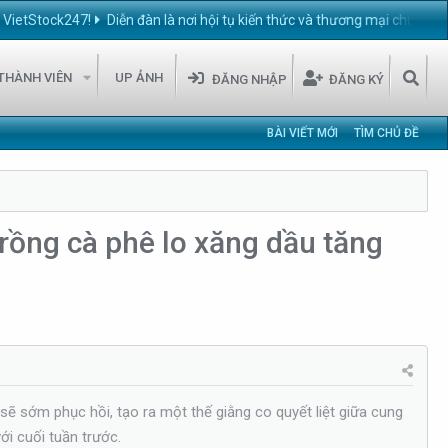
ck247!
Diễn đàn là nơi hội tụ kiến thức và thương mại chuyên ngành ch
THÀNH VIÊN
UP ẢNH
ĐĂNG NHẬP
ĐĂNG KÝ
BÀI VIẾT MỚI
TÌM CHỦ ĐỀ
trồng cà phê lo xăng dầu tăng
sẽ sớm phục hồi, tạo ra một thế giằng co quyết liệt giữa cung
ới cuối tuần trước.