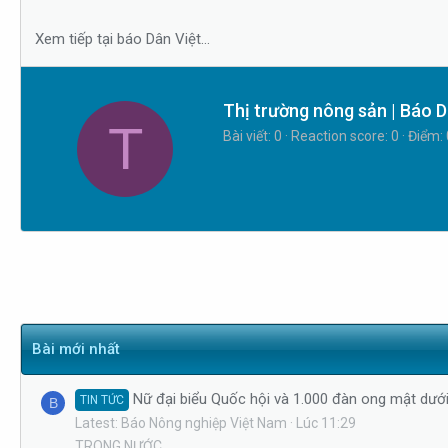
s
i
t
Xem tiếp tại báo Dân Việt...
a
r
t
W
Thị trường nông sản | Báo D
T
e
r
Bài viết
0
Reaction score
0
Điểm
r
i
t
t
e
n
b
y
Bài mới nhất
Nữ đại biểu Quốc hội và 1.000 đàn ong mật dưới
TIN TỨC
B
Latest: Báo Nông nghiệp Việt Nam
Lúc 11:29
TRONG NƯỚC