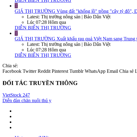
DIỄN BIẾN THỊ TRƯỜNG
T
GIÁ THỊ TRƯỜNG
Vùng đất "khổng lồ" trồng "cây tỷ đô", Đ
Latest: Thị trường nông sản | Báo Dân Việt
Lúc 07:28 Hôm qua
DIỄN BIẾN THỊ TRƯỜNG
T
GIÁ THỊ TRƯỜNG
Xuất khẩu rau quả Việt Nam sang Trung Q
Latest: Thị trường nông sản | Báo Dân Việt
Lúc 07:28 Hôm qua
DIỄN BIẾN THỊ TRƯỜNG
Chia sẻ:
Facebook
Twitter
Reddit
Pinterest
Tumblr
WhatsApp
Email
Chia sẻ
ĐỐI TÁC TRUYỀN THÔNG
VietStock
247
Diễn đàn chăn nuôi thú y