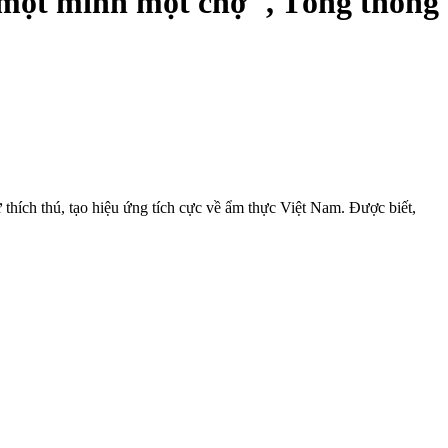
"một mình một chợ", Tổng thống
hích thú, tạo hiệu ứng tích cực về ẩm thực Việt Nam. Được biết,