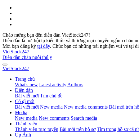
Chào mừng bạn đến diễn đàn VietStock247!
Diễn đàn là nơi hội tụ kiến thức và thương mại chuyên ngành chăn n
Mời bạn đăng ký
tại đây
. Chúc bạn có những trải nghiệm vui vẻ tại d
VietStock
247
Diễn đàn chăn nuôi thú y
VietStock
247
Trang chủ
What's new
Latest activity
Authors
Diễn đàn
Bài viết mới
Tìm chủ đề
Có gì mới
Bài viết mới
New media
New media comments
Bài mới trên hồ
Media
New media
New comments
Search media
Thành viên
Thành viên trực tuyến
Bài mới trên hồ sơ
Tìm trong hồ sơ cá n
Up Ảnh