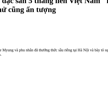
 đặc sản 5 tháng liền Việt Nam 
hử cũng ấn tượng
yung và phu nhân đã thưởng thức sầu riêng tại Hà Nội và bày tỏ sự t
.