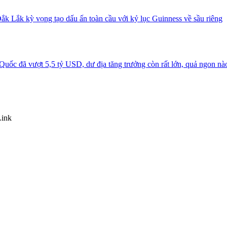
ắk Lắk kỳ vọng tạo dấu ấn toàn cầu với kỷ lục Guinness về sầu riêng
uốc đã vượt 5,5 tỷ USD, dư địa tăng trưởng còn rất lớn, quả ngon nà
Link