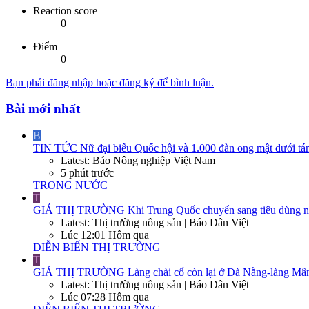
Reaction score
0
Điểm
0
Bạn phải đăng nhập hoặc đăng ký để bình luận.
Bài mới nhất
B
TIN TỨC
Nữ đại biểu Quốc hội và 1.000 đàn ong mật dưới tá
Latest: Báo Nông nghiệp Việt Nam
5 phút trước
TRONG NƯỚC
T
GIÁ THỊ TRƯỜNG
Khi Trung Quốc chuyển sang tiêu dùng nộ
Latest: Thị trường nông sản | Báo Dân Việt
Lúc 12:01 Hôm qua
DIỄN BIẾN THỊ TRƯỜNG
T
GIÁ THỊ TRƯỜNG
Làng chài cổ còn lại ở Đà Nẵng-làng Mân
Latest: Thị trường nông sản | Báo Dân Việt
Lúc 07:28 Hôm qua