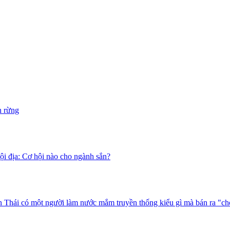
n rừng
i địa: Cơ hội nào cho ngành sắn?
 Thái có một người làm nước mắm truyền thống kiểu gì mà bán ra "ch