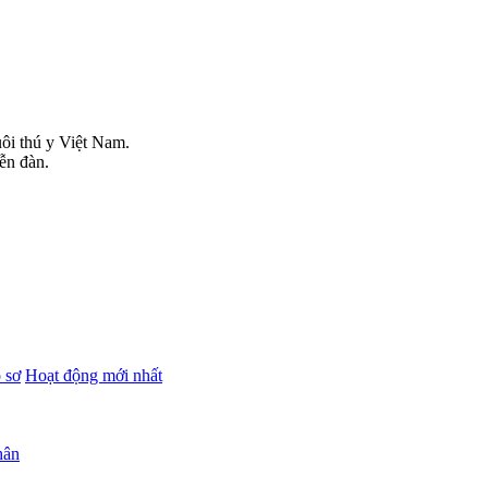
uôi thú y Việt Nam.
iễn đàn.
 sơ
Hoạt động mới nhất
hân