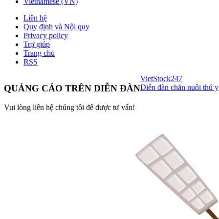
Vietnamese (VN)
Liên hệ
Quy định và Nội quy
Privacy policy
Trợ giúp
Trang chủ
RSS
VietStock
247
Diễn đàn chăn nuôi thú y
QUẢNG CÁO TRÊN DIỄN ĐÀN
Vui lòng liên hệ chúng tôi để được tư vấn!