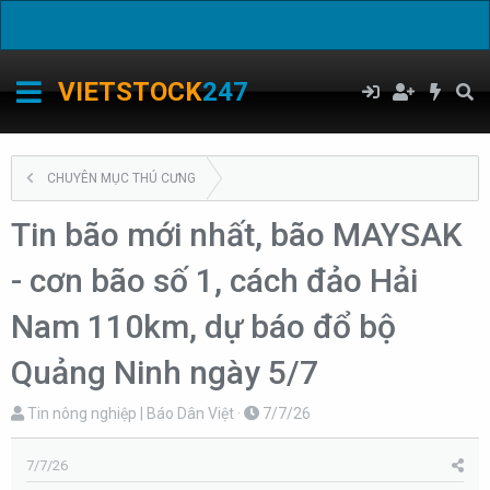
C
VIETSTOCK
247
CHUYÊN MỤC THÚ CƯNG
Tin bão mới nhất, bão MAYSAK
- cơn bão số 1, cách đảo Hải
Nam 110km, dự báo đổ bộ
Quảng Ninh ngày 5/7
T
N
Tin nông nghiệp | Báo Dân Việt
7/7/26
h
g
r
à
7/7/26
e
y