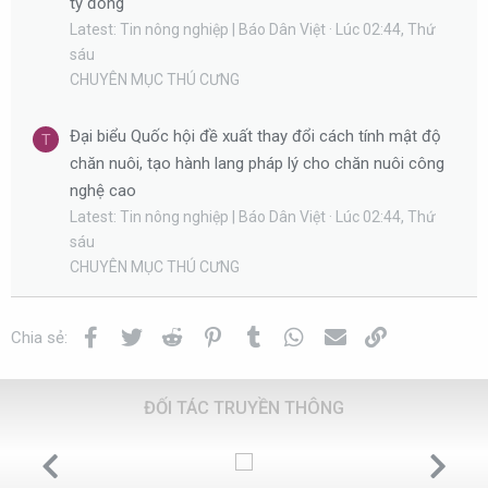
tỷ đồng
Latest: Tin nông nghiệp | Báo Dân Việt
Lúc 02:44, Thứ
sáu
CHUYÊN MỤC THÚ CƯNG
Đại biểu Quốc hội đề xuất thay đổi cách tính mật độ
T
chăn nuôi, tạo hành lang pháp lý cho chăn nuôi công
nghệ cao
Latest: Tin nông nghiệp | Báo Dân Việt
Lúc 02:44, Thứ
sáu
CHUYÊN MỤC THÚ CƯNG
Facebook
Twitter
Reddit
Pinterest
Tumblr
WhatsApp
Email
Link
Chia sẻ:
ĐỐI TÁC TRUYỀN THÔNG