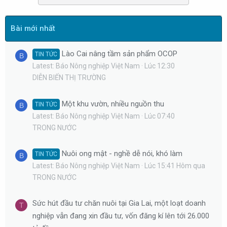
Bài mới nhất
Lào Cai nâng tầm sản phẩm OCOP
TIN TỨC
B
Latest: Báo Nông nghiệp Việt Nam
Lúc 12:30
DIỄN BIẾN THỊ TRƯỜNG
Một khu vườn, nhiều nguồn thu
TIN TỨC
B
Latest: Báo Nông nghiệp Việt Nam
Lúc 07:40
TRONG NƯỚC
Nuôi ong mật - nghề dễ nói, khó làm
TIN TỨC
B
Latest: Báo Nông nghiệp Việt Nam
Lúc 15:41 Hôm qua
TRONG NƯỚC
Sức hút đầu tư chăn nuôi tại Gia Lai, một loạt doanh
T
nghiệp vẫn đang xin đầu tư, vốn đăng kí lên tới 26.000